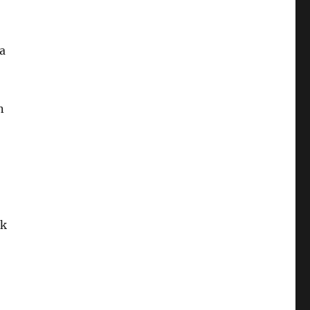
a
n
ik