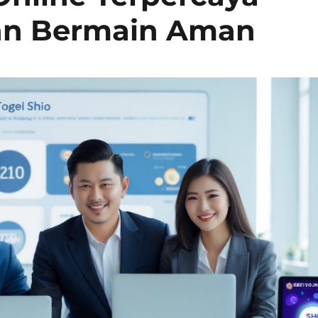
an Bermain Aman