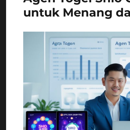
untuk Menang d