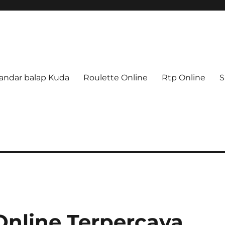
andar balap Kuda
Roulette Online
Rtp Online
S
Online Terpercaya