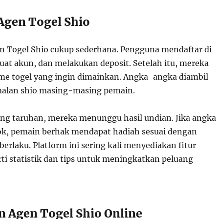
 Agen Togel Shio
en Togel Shio cukup sederhana. Pengguna mendaftar di
at akun, dan melakukan deposit. Setelah itu, mereka
me togel yang ingin dimainkan. Angka-angka diambil
malan shio masing-masing pemain.
g taruhan, mereka menunggu hasil undian. Jika angka
cok, pemain berhak mendapat hadiah sesuai dengan
erlaku. Platform ini sering kali menyediakan fitur
ti statistik dan tips untuk meningkatkan peluang
 Agen Togel Shio Online