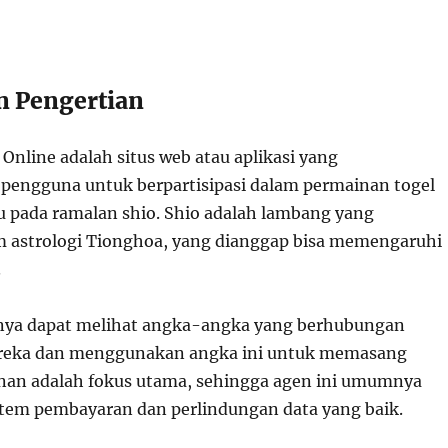
an Pengertian
Online adalah situs web atau aplikasi yang
engguna untuk berpartisipasi dalam permainan togel
pada ramalan shio. Shio adalah lambang yang
 astrologi Tionghoa, yang dianggap bisa memengaruhi
.
nya dapat melihat angka-angka yang berhubungan
reka dan menggunakan angka ini untuk memasang
nan adalah fokus utama, sehingga agen ini umumnya
tem pembayaran dan perlindungan data yang baik.