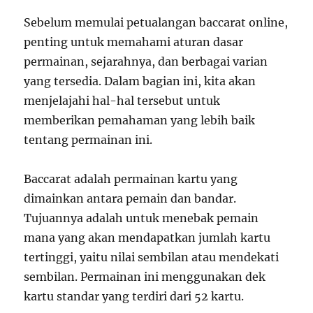
Sebelum memulai petualangan baccarat online,
penting untuk memahami aturan dasar
permainan, sejarahnya, dan berbagai varian
yang tersedia. Dalam bagian ini, kita akan
menjelajahi hal-hal tersebut untuk
memberikan pemahaman yang lebih baik
tentang permainan ini.
Baccarat adalah permainan kartu yang
dimainkan antara pemain dan bandar.
Tujuannya adalah untuk menebak pemain
mana yang akan mendapatkan jumlah kartu
tertinggi, yaitu nilai sembilan atau mendekati
sembilan. Permainan ini menggunakan dek
kartu standar yang terdiri dari 52 kartu.