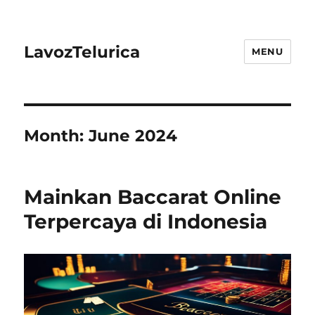
LavozTelurica
MENU
Month:
June 2024
Mainkan Baccarat Online
Terpercaya di Indonesia