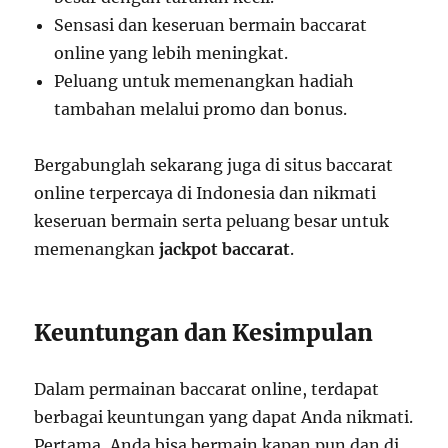
Sensasi dan keseruan bermain baccarat
online yang lebih meningkat.
Peluang untuk memenangkan hadiah
tambahan melalui promo dan bonus.
Bergabunglah sekarang juga di situs baccarat
online terpercaya di Indonesia dan nikmati
keseruan bermain serta peluang besar untuk
memenangkan
jackpot baccarat
.
Keuntungan dan Kesimpulan
Dalam permainan baccarat online, terdapat
berbagai keuntungan yang dapat Anda nikmati.
Pertama, Anda bisa bermain kapan pun dan di