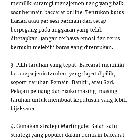
memiliki strategi manajemen uang yang baik
saat bermain baccarat online. Tentukan batas
harian atau per sesi bermain dan tetap
berpegang pada anggaran yang telah
ditetapkan. Jangan terbawa emosi dan terus
bermain melebihi batas yang ditentukan.
3. Pilih taruhan yang tepat: Baccarat memiliki
beberapa jenis taruhan yang dapat dipilih,
seperti taruhan Pemain, Bankir, atau Seri.
Pelajari peluang dan risiko masing-masing
taruhan untuk membuat keputusan yang lebih
bijaksana.
4. Gunakan strategi Martingale: Salah satu
strategi yang populer dalam bermain baccarat