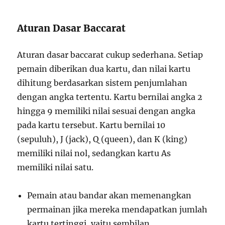
Aturan Dasar Baccarat
Aturan dasar baccarat cukup sederhana. Setiap
pemain diberikan dua kartu, dan nilai kartu
dihitung berdasarkan sistem penjumlahan
dengan angka tertentu. Kartu bernilai angka 2
hingga 9 memiliki nilai sesuai dengan angka
pada kartu tersebut. Kartu bernilai 10
(sepuluh), J (jack), Q (queen), dan K (king)
memiliki nilai nol, sedangkan kartu As
memiliki nilai satu.
Pemain atau bandar akan memenangkan
permainan jika mereka mendapatkan jumlah
kartu tertinggi, yaitu sembilan.