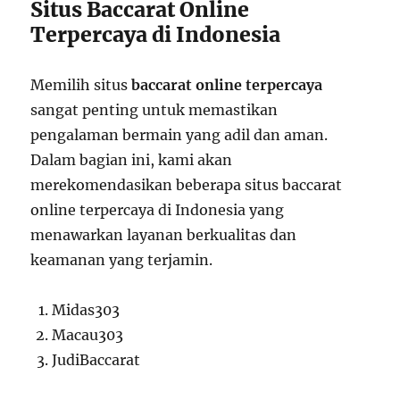
Situs Baccarat Online
Terpercaya di Indonesia
Memilih situs
baccarat online terpercaya
sangat penting untuk memastikan
pengalaman bermain yang adil dan aman.
Dalam bagian ini, kami akan
merekomendasikan beberapa situs baccarat
online terpercaya di Indonesia yang
menawarkan layanan berkualitas dan
keamanan yang terjamin.
Midas303
Macau303
JudiBaccarat