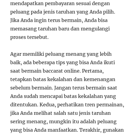
mendapatkan pembayaran sesuai dengan
peluang pada jenis taruhan yang Anda pilih.
Jika Anda ingin terus bermain, Anda bisa
memasang taruhan baru dan mengulangi
proses tersebut.
Agar memiliki peluang menang yang lebih
baik, ada beberapa tips yang bisa Anda ikuti
saat bermain baccarat online. Pertama,
tetapkan batas kekalahan dan kemenangan
sebelum bermain. Jangan terus bermain saat
Anda sudah mencapai batas kekalahan yang
ditentukan. Kedua, perhatikan tren permainan,
jika Anda melihat salah satu jenis taruhan
sering menang, mungkin itu adalah peluang
yang bisa Anda manfaatkan. Terakhir, gunakan