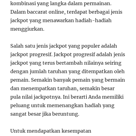
kombinasi yang langka dalam permainan.
Dalam baccarat online, terdapat berbagai jenis
jackpot yang menawarkan hadiah-hadiah
menggiurkan.
Salah satu jenis jackpot yang populer adalah
jackpot progresif. Jackpot progresif adalah jenis
jackpot yang terus bertambah nilainya seiring
dengan jumlah taruhan yang ditempatkan oleh
pemain. Semakin banyak pemain yang bermain
dan menempatkan taruhan, semakin besar
pula nilai jackpotnya. Ini berarti Anda memiliki
peluang untuk memenangkan hadiah yang
sangat besar jika beruntung.
Untuk mendapatkan kesempatan