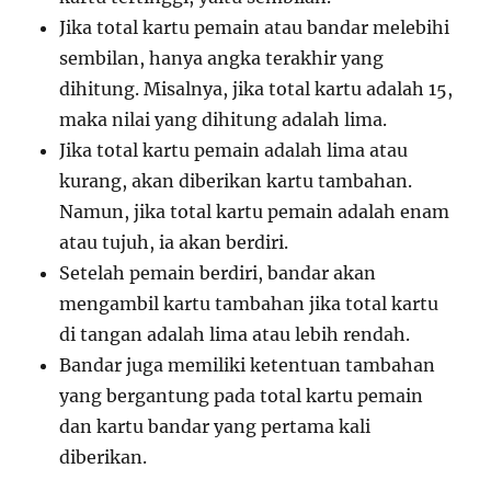
Jika total kartu pemain atau bandar melebihi
sembilan, hanya angka terakhir yang
dihitung. Misalnya, jika total kartu adalah 15,
maka nilai yang dihitung adalah lima.
Jika total kartu pemain adalah lima atau
kurang, akan diberikan kartu tambahan.
Namun, jika total kartu pemain adalah enam
atau tujuh, ia akan berdiri.
Setelah pemain berdiri, bandar akan
mengambil kartu tambahan jika total kartu
di tangan adalah lima atau lebih rendah.
Bandar juga memiliki ketentuan tambahan
yang bergantung pada total kartu pemain
dan kartu bandar yang pertama kali
diberikan.