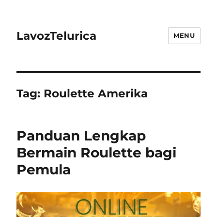
LavozTelurica
MENU
Tag:
Roulette Amerika
Panduan Lengkap
Bermain Roulette bagi
Pemula