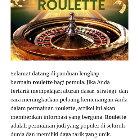
Selamat datang di panduan lengkap
bermain
roulette
bagi pemula. Jika Anda
tertarik mempelajari aturan dasar, strategi, dan
cara meningkatkan peluang kemenangan Anda
dalam permainan
roulette
, artikel ini akan
memberikan informasi yang berguna.
Roulette
adalah permainan judi yang populer di seluruh
dunia dan memiliki daya tarik yang unik.