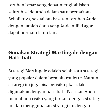
taruhan besar yang dapat menghabiskan
seluruh saldo Anda dalam satu permainan.
Sebaliknya, sesuaikan besaran taruhan Anda
dengan jumlah dana yang Anda miliki agar
dapat bermain lebih lama.
Gunakan Strategi Martingale dengan
Hati-hati
Strategi Martingale adalah salah satu strategi
yang populer dalam bermain roulette. Namun,
strategi ini juga bisa berisiko jika tidak
digunakan dengan hati-hati. Pastikan Anda
memahami risiko yang terkait dengan strategi
ini dan menggunakan strategi ini dengan