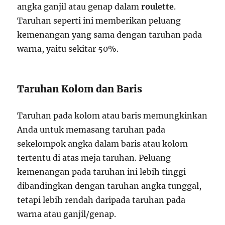
angka ganjil atau genap dalam
roulette
.
Taruhan seperti ini memberikan peluang
kemenangan yang sama dengan taruhan pada
warna, yaitu sekitar 50%.
Taruhan Kolom dan Baris
Taruhan pada kolom atau baris memungkinkan
Anda untuk memasang taruhan pada
sekelompok angka dalam baris atau kolom
tertentu di atas meja taruhan. Peluang
kemenangan pada taruhan ini lebih tinggi
dibandingkan dengan taruhan angka tunggal,
tetapi lebih rendah daripada taruhan pada
warna atau ganjil/genap.