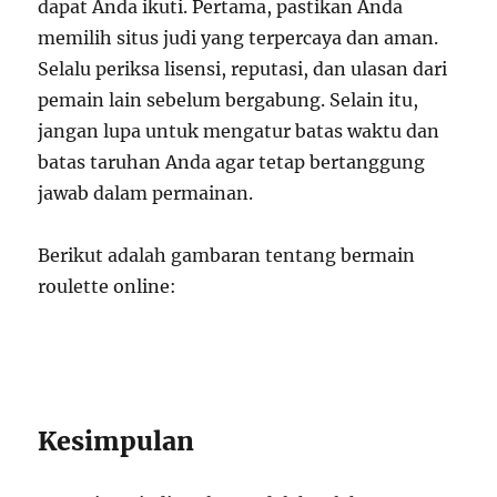
dapat Anda ikuti. Pertama, pastikan Anda
memilih situs judi yang terpercaya dan aman.
Selalu periksa lisensi, reputasi, dan ulasan dari
pemain lain sebelum bergabung. Selain itu,
jangan lupa untuk mengatur batas waktu dan
batas taruhan Anda agar tetap bertanggung
jawab dalam permainan.
Berikut adalah gambaran tentang bermain
roulette online:
Kesimpulan