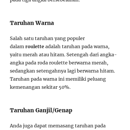
Taruhan Warna
Salah satu taruhan yang populer
dalam
roulette
adalah taruhan pada warna,
yaitu merah atau hitam. Setengah dari angka-
angka pada roda roulette berwarna merah,
sedangkan setengahnya lagi berwarna hitam.
Taruhan pada warna ini memiliki peluang
kemenangan sekitar 50%.
Taruhan Ganjil/Genap
Anda juga dapat memasang taruhan pada