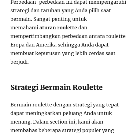
Perbedaan-perbedaan ini dapat mempengaruhi
strategi dan taruhan yang Anda pilih saat
bermain. Sangat penting untuk
memahami
aturan roulette
dan
mempertimbangkan perbedaan antara roulette
Eropa dan Amerika sehingga Anda dapat
membuat keputusan yang lebih cerdas saat
berjudi.
Strategi Bermain Roulette
Bermain roulette dengan strategi yang tepat
dapat meningkatkan peluang Anda untuk
menang. Dalam section ini, kami akan
membahas beberapa strategi populer yang