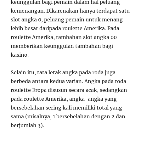
keunggulan bagi pemain dalam hal peluang
kemenangan. Dikarenakan hanya terdapat satu
slot angka 0, peluang pemain untuk menang
lebih besar daripada roulette Amerika. Pada
roulette Amerika, tambahan slot angka 00
memberikan keunggulan tambahan bagi
kasino.
Selain itu, tata letak angka pada roda juga
berbeda antara kedua varian. Angka pada roda
roulette Eropa disusun secara acak, sedangkan
pada roulette Amerika, angka-angka yang
bersebelahan sering kali memiliki total yang
sama (misalnya, 1 bersebelahan dengan 2 dan
berjumlah 3).