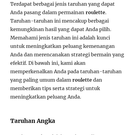
Terdapat berbagai jenis taruhan yang dapat
Anda pasang dalam permainan
roulette
.
Taruhan-taruhan ini mencakup berbagai
kemungkinan hasil yang dapat Anda pilih.
Memahami jenis taruhan ini adalah kunci
untuk meningkatkan peluang kemenangan
Anda dan merencanakan strategi bermain yang
efektif. Di bawah ini, kami akan
memperkenalkan Anda pada taruhan-taruhan
yang paling umum dalam
roulette
dan
memberikan tips serta strategi untuk
meningkatkan peluang Anda.
Taruhan Angka