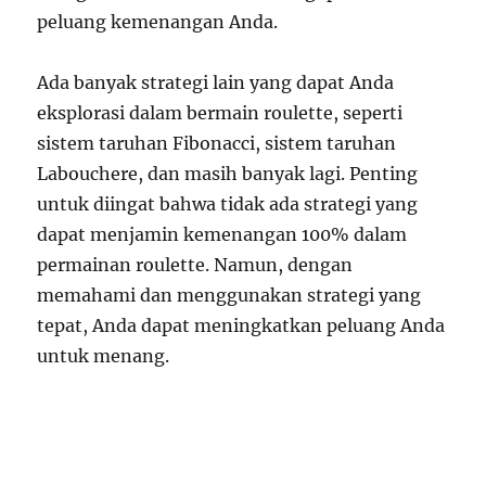
peluang kemenangan Anda.
Ada banyak strategi lain yang dapat Anda
eksplorasi dalam bermain roulette, seperti
sistem taruhan Fibonacci, sistem taruhan
Labouchere, dan masih banyak lagi. Penting
untuk diingat bahwa tidak ada strategi yang
dapat menjamin kemenangan 100% dalam
permainan roulette. Namun, dengan
memahami dan menggunakan strategi yang
tepat, Anda dapat meningkatkan peluang Anda
untuk menang.