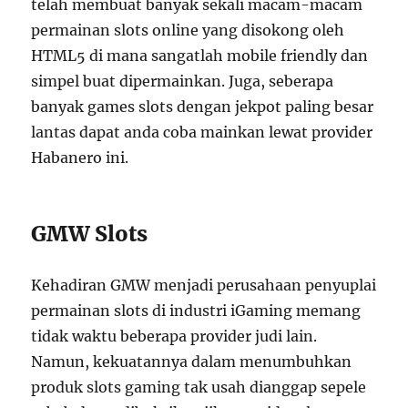
telah membuat banyak sekali macam-macam
permainan slots online yang disokong oleh
HTML5 di mana sangatlah mobile friendly dan
simpel buat dipermainkan. Juga, seberapa
banyak games slots dengan jekpot paling besar
lantas dapat anda coba mainkan lewat provider
Habanero ini.
GMW Slots
Kehadiran GMW menjadi perusahaan penyuplai
permainan slots di industri iGaming memang
tidak waktu beberapa provider judi lain.
Namun, kekuatannya dalam menumbuhkan
produk slots gaming tak usah dianggap sepele