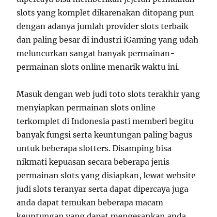
slots yang komplet dikarenakan ditopang pun
dengan adanya jumlah provider slots terbaik
dan paling besar di industri iGaming yang udah
meluncurkan sangat banyak permainan-
permainan slots online menarik waktu ini.
Masuk dengan web judi toto slots terakhir yang
menyiapkan permainan slots online
terkomplet di Indonesia pasti memberi begitu
banyak fungsi serta keuntungan paling bagus
untuk beberapa slotters. Disamping bisa
nikmati kepuasan secara beberapa jenis
permainan slots yang disiapkan, lewat website
judi slots teranyar serta dapat dipercaya juga
anda dapat temukan beberapa macam
keuntungan yang dapat mengesankan anda