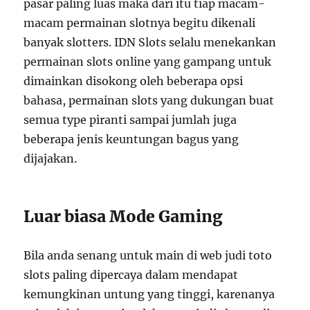
pasar paling luas maka dari itu tiap macam-
macam permainan slotnya begitu dikenali
banyak slotters. IDN Slots selalu menekankan
permainan slots online yang gampang untuk
dimainkan disokong oleh beberapa opsi
bahasa, permainan slots yang dukungan buat
semua type piranti sampai jumlah juga
beberapa jenis keuntungan bagus yang
dijajakan.
Luar biasa Mode Gaming
Bila anda senang untuk main di web judi toto
slots paling dipercaya dalam mendapat
kemungkinan untung yang tinggi, karenanya