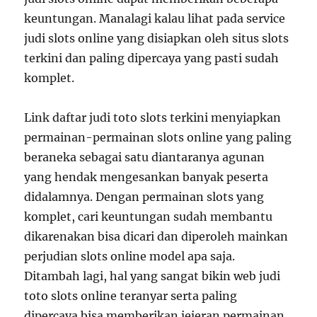
keuntungan. Manalagi kalau lihat pada service
judi slots online yang disiapkan oleh situs slots
terkini dan paling dipercaya yang pasti sudah
komplet.
Link daftar judi toto slots terkini menyiapkan
permainan-permainan slots online yang paling
beraneka sebagai satu diantaranya agunan
yang hendak mengesankan banyak peserta
didalamnya. Dengan permainan slots yang
komplet, cari keuntungan sudah membantu
dikarenakan bisa dicari dan diperoleh mainkan
perjudian slots online model apa saja.
Ditambah lagi, hal yang sangat bikin web judi
toto slots online teranyar serta paling
dipercaya bisa memberikan jejeran permainan