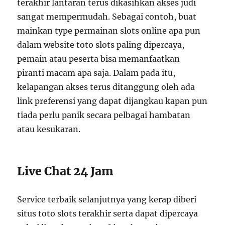
terakhir lantaran terus dikasihkan akses judi
sangat mempermudah. Sebagai contoh, buat
mainkan type permainan slots online apa pun
dalam website toto slots paling dipercaya,
pemain atau peserta bisa memanfaatkan
piranti macam apa saja. Dalam pada itu,
kelapangan akses terus ditanggung oleh ada
link preferensi yang dapat dijangkau kapan pun
tiada perlu panik secara pelbagai hambatan
atau kesukaran.
Live Chat 24 Jam
Service terbaik selanjutnya yang kerap diberi
situs toto slots terakhir serta dapat dipercaya