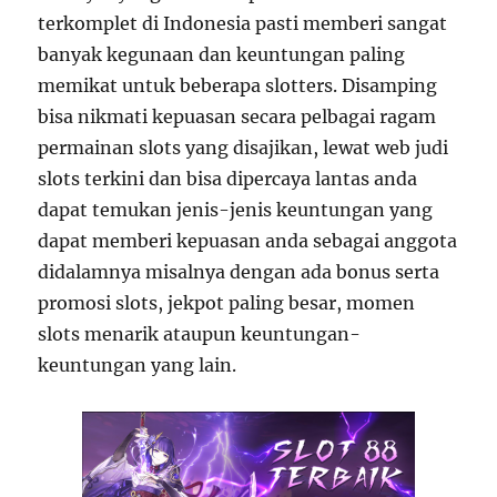
terkomplet di Indonesia pasti memberi sangat
banyak kegunaan dan keuntungan paling
memikat untuk beberapa slotters. Disamping
bisa nikmati kepuasan secara pelbagai ragam
permainan slots yang disajikan, lewat web judi
slots terkini dan bisa dipercaya lantas anda
dapat temukan jenis-jenis keuntungan yang
dapat memberi kepuasan anda sebagai anggota
didalamnya misalnya dengan ada bonus serta
promosi slots, jekpot paling besar, momen
slots menarik ataupun keuntungan-
keuntungan yang lain.