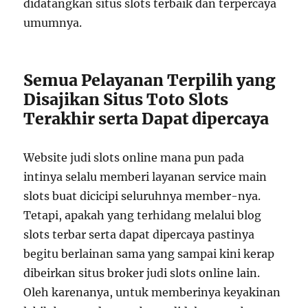
didatangkan situs slots terbaik dan terpercaya
umumnya.
Semua Pelayanan Terpilih yang
Disajikan Situs Toto Slots
Terakhir serta Dapat dipercaya
Website judi slots online mana pun pada
intinya selalu memberi layanan service main
slots buat dicicipi seluruhnya member-nya.
Tetapi, apakah yang terhidang melalui blog
slots terbar serta dapat dipercaya pastinya
begitu berlainan sama yang sampai kini kerap
dibeirkan situs broker judi slots online lain.
Oleh karenanya, untuk memberinya keyakinan