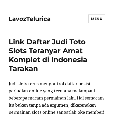
LavozTelurica
MENU
Link Daftar Judi Toto
Slots Teranyar Amat
Komplet di Indonesia
Tarakan
Judi slots terus mengontrol daftar posisi
perjudian online yang ternama melampaui
beberapa macam permainan lain. Hal semacam
itu bukan tanpa ada argumen, dikarenakan
permainan slots online sangatlah oke memberi