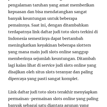
pengalaman taruhan yang amat memberikan
kepuasan dan bisa mendatangkan sangat
banyak keuntungan untuk beberapa
pemainnya. Saat ini, dengan ditambahkan
terdapatnya link daftar judi toto slots terkini di
Indonesia semestinya dapat bertambah
meningkatkan keyakinan beberapa slotters
yang mana main judi slots online sanggup
memberinya sejumlah keuntungan. Ditambah
lagi kalau lihat di service judi slots online yang
disajikan oleh situs slots teranyar dan paling
dipercaya yang pasti sangat komplet.
Link daftar judi toto slots terakhir menyiapkan
permainan-permainan slots online yang paling
banyak sebagai satu diantara agunan yang