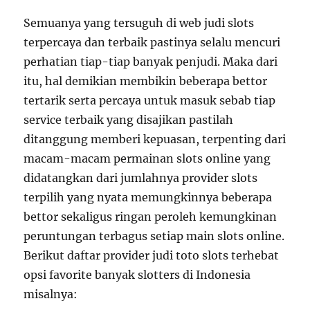
Semuanya yang tersuguh di web judi slots
terpercaya dan terbaik pastinya selalu mencuri
perhatian tiap-tiap banyak penjudi. Maka dari
itu, hal demikian membikin beberapa bettor
tertarik serta percaya untuk masuk sebab tiap
service terbaik yang disajikan pastilah
ditanggung memberi kepuasan, terpenting dari
macam-macam permainan slots online yang
didatangkan dari jumlahnya provider slots
terpilih yang nyata memungkinnya beberapa
bettor sekaligus ringan peroleh kemungkinan
peruntungan terbagus setiap main slots online.
Berikut daftar provider judi toto slots terhebat
opsi favorite banyak slotters di Indonesia
misalnya: