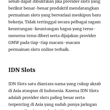
sebab dapat dibuktikan jika provider slots yang
berikut benar-benar produktif mendatangkan
permainan slots yang bervariasi meskipun baru
bekerja. Tidak tertinggal secara pelbagai ragam
keuntungan-keuntungan bagus yang terus-
menerus terus diberi serta dijajakan provider
GMW pada tiap-tiap macam-macam
permainan slots online terbaik.
IDN Slots
IDN Slots satu diantara nama yang cukup akrab
di Asia ataupun di Indonesia. Karena IDN Slots
adalah provider slots paling besar serta
terpenting di Asia yang sudah punya jaringan