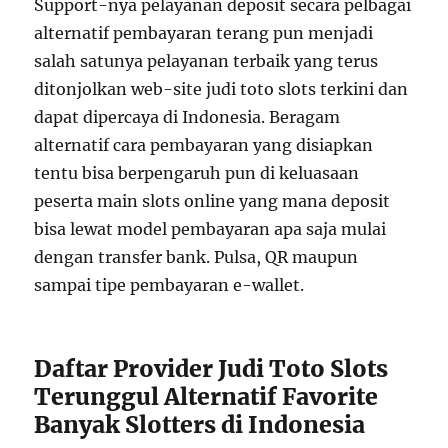
Support-nya pelayanan deposit secara pelbagai
alternatif pembayaran terang pun menjadi
salah satunya pelayanan terbaik yang terus
ditonjolkan web-site judi toto slots terkini dan
dapat dipercaya di Indonesia. Beragam
alternatif cara pembayaran yang disiapkan
tentu bisa berpengaruh pun di keluasaan
peserta main slots online yang mana deposit
bisa lewat model pembayaran apa saja mulai
dengan transfer bank. Pulsa, QR maupun
sampai tipe pembayaran e-wallet.
Daftar Provider Judi Toto Slots
Terunggul Alternatif Favorite
Banyak Slotters di Indonesia