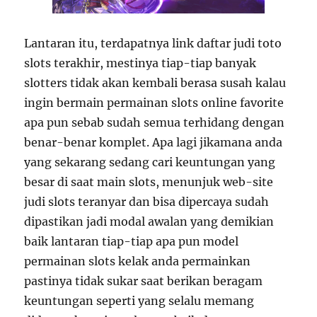
Lantaran itu, terdapatnya link daftar judi toto
slots terakhir, mestinya tiap-tiap banyak
slotters tidak akan kembali berasa susah kalau
ingin bermain permainan slots online favorite
apa pun sebab sudah semua terhidang dengan
benar-benar komplet. Apa lagi jikamana anda
yang sekarang sedang cari keuntungan yang
besar di saat main slots, menunjuk web-site
judi slots teranyar dan bisa dipercaya sudah
dipastikan jadi modal awalan yang demikian
baik lantaran tiap-tiap apa pun model
permainan slots kelak anda permainkan
pastinya tidak sukar saat berikan beragam
keuntungan seperti yang selalu memang