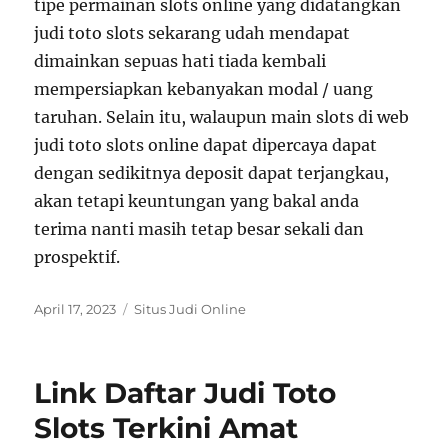
tipe permainan slots online yang didatangkan
judi toto slots sekarang udah mendapat
dimainkan sepuas hati tiada kembali
mempersiapkan kebanyakan modal / uang
taruhan. Selain itu, walaupun main slots di web
judi toto slots online dapat dipercaya dapat
dengan sedikitnya deposit dapat terjangkau,
akan tetapi keuntungan yang bakal anda
terima nanti masih tetap besar sekali dan
prospektif.
Posted
Categories
April 17, 2023
Situs Judi Online
on
Link Daftar Judi Toto
Slots Terkini Amat