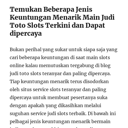
Temukan Beberapa Jenis
Keuntungan Menarik Main Judi
Toto Slots Terkini dan Dapat
dipercaya
Bukan perihal yang sukar untuk siapa saja yang
cari beberapa keuntungan di saat main slots
online kalau memutuskan tergabung di blog
judi toto slots teranyar dan paling dipercaya.
Tiap keuntungan menarik terus disodorkan
oleh situs service slots teranyar dan paling
dipercaya untuk membuat pesertanya suka
dengan apakah yang dikasihkan melalui
suguhan service judi slots terbaik. Di bawah ini
pelbagai jenis keuntungan menarik bermain