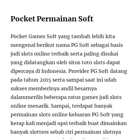
Pocket Permainan Soft
Pocket Games Soft yang tambah lebih kita
mengenal berikut nama PG Soft sebagai basis
judi slots online terbaik serta paling disukai
yang didatangkan oleh situs toto slots dapat
dipercaya di Indonesia. Provider PG Soft datang
pada tahun 2015 serta sampai saat ini udah
sukses memberinya andil besarnya
dalammerilis beberapa ratus games judi slots
online menarik. Sampai, terdapat banyak
permainan slots online keluaran PG Soft yang
kerap kali menjadi opsi terbaik buat dimainkan
banyak slotters sebab ciri permainan slotnya