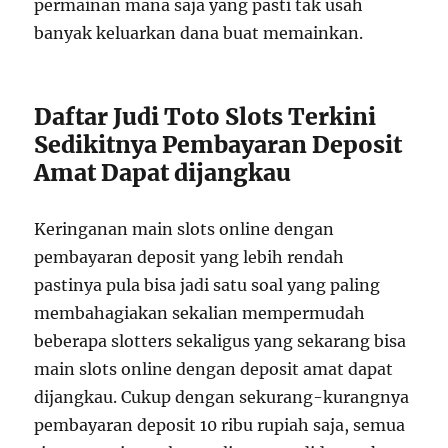
permainan mana saja yang pasti tak usah
banyak keluarkan dana buat memainkan.
Daftar Judi Toto Slots Terkini
Sedikitnya Pembayaran Deposit
Amat Dapat dijangkau
Keringanan main slots online dengan
pembayaran deposit yang lebih rendah
pastinya pula bisa jadi satu soal yang paling
membahagiakan sekalian mempermudah
beberapa slotters sekaligus yang sekarang bisa
main slots online dengan deposit amat dapat
dijangkau. Cukup dengan sekurang-kurangnya
pembayaran deposit 10 ribu rupiah saja, semua