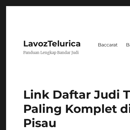
LavozTelurica
Baccarat
B
Panduan Lengkap Bandar Judi
Link Daftar Judi T
Paling Komplet d
Pisau