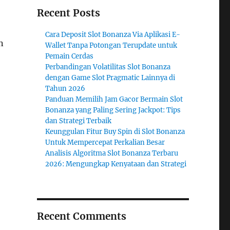
Recent Posts
Cara Deposit Slot Bonanza Via Aplikasi E-
n
Wallet Tanpa Potongan Terupdate untuk
Pemain Cerdas
Perbandingan Volatilitas Slot Bonanza
dengan Game Slot Pragmatic Lainnya di
Tahun 2026
Panduan Memilih Jam Gacor Bermain Slot
Bonanza yang Paling Sering Jackpot: Tips
dan Strategi Terbaik
Keunggulan Fitur Buy Spin di Slot Bonanza
Untuk Mempercepat Perkalian Besar
Analisis Algoritma Slot Bonanza Terbaru
2026: Mengungkap Kenyataan dan Strategi
Recent Comments