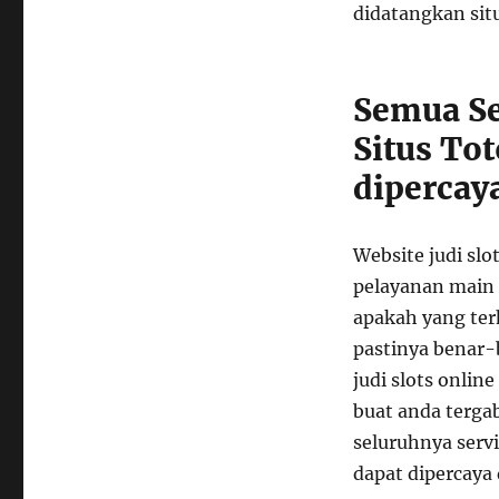
didatangkan situ
Semua Se
Situs Tot
dipercay
Website judi slo
pelayanan main 
apakah yang terh
pastinya benar-b
judi slots onlin
buat anda tergab
seluruhnya servi
dapat dipercaya 