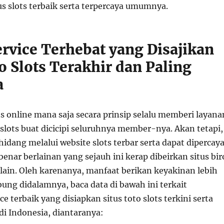
s slots terbaik serta terpercaya umumnya.
rvice Terhebat yang Disajikan
o Slots Terakhir dan Paling
a
ts online mana saja secara prinsip selalu memberi layana
slots buat dicicipi seluruhnya member-nya. Akan tetapi,
idang melalui website slots terbar serta dapat dipercay
enar berlainan yang sejauh ini kerap dibeirkan situs bir
e lain. Oleh karenanya, manfaat berikan keyakinan lebih
ung didalamnya, baca data di bawah ini terkait
ce terbaik yang disiapkan situs toto slots terkini serta
di Indonesia, diantaranya: