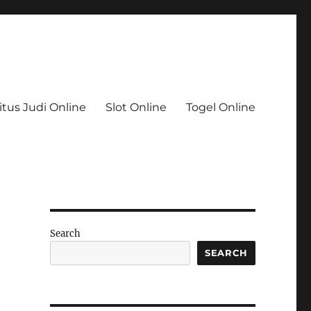
itus Judi Online
Slot Online
Togel Online
Search
SEARCH