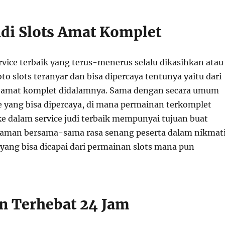
di Slots Amat Komplet
rvice terbaik yang terus-menerus selalu dikasihkan atau
toto slots teranyar dan bisa dipercaya tentunya yaitu dari
s amat komplet didalamnya. Sama dengan secara umum
ne yang bisa dipercaya, di mana permainan terkomplet
ke dalam service judi terbaik mempunyai tujuan buat
aman bersama-sama rasa senang peserta dalam nikmat
e yang bisa dicapai dari permainan slots mana pun
n Terhebat 24 Jam