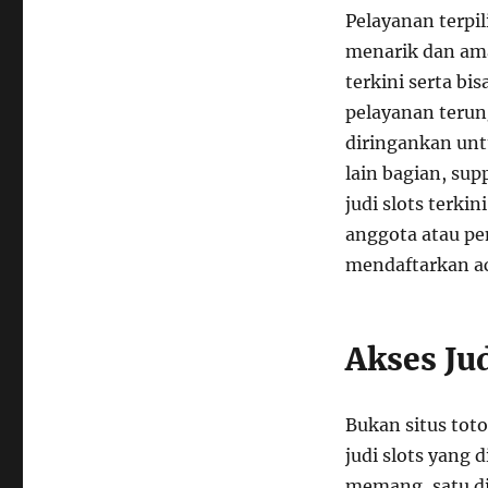
Pelayanan terpi
menarik dan ama
terkini serta bi
pelayanan terun
diringankan untu
lain bagian, su
judi slots terki
anggota atau pe
mendaftarkan ac
Akses Jud
Bukan situs toto
judi slots yang
memang, satu d