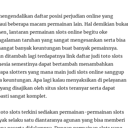
 mengendalikan daftar posisi perjudian online yang
aui beberapa macam permainan lain. Hal demikian buka
en, lantaran permainan slots online begitu oke
galaman taruhan yang sangat mengesankan serta bisa
angat banyak keuntungan buat banyak pemainnya.
 ditambah lagi terdapatnya link daftar judi toto slots
donesia semestinya dapat bertambah menambahkan
apa slotters yang mana main judi slots online sanggup
a keuntungan. Apa lagi kalau menyaksikan di pelayanan
 yang disajikan oleh situs slots teranyar serta dapat
pasti sangat komplet.
 toto slots terkini sediakan permainan-permainan slots
yak selaku satu diantaranya agunan yang bisa memberi