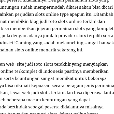
pa peserta didalamnya. Dengan permainan slots yang
euntungan sudah mempermudah dikarenakan bisa dicari
ainkan perjudian slots online type apapun itu. Ditambah
amat membikin blog judi toto slots online terkini dan
a bisa memberikan jejeran permainan slots yang komplet
pula dengan adanya jumlah provider slots terpilih serta
 industri iGaming yang sudah melaunching sangat banyak
inan slots online menarik sekarang ini.
n web-site judi toto slots terakhir yang menyiapkan
 online terkomplet di Indonesia pastinya memberikan
n serta keuntungan sangat memikat untuk beberapa
nnya bisa nikmati kepuasan secara beragam jenis permain
pkan, lewat web judi slots terkini dan bisa dipercaya lant
oleh beberapa macam keuntungan yang dapat
a bertindak sebagai peserta didalamnya misalnya