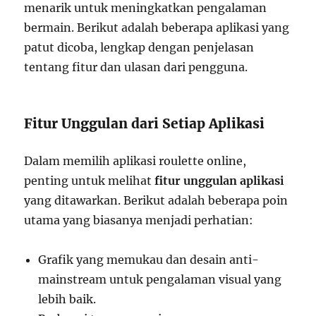
menarik untuk meningkatkan pengalaman
bermain. Berikut adalah beberapa aplikasi yang
patut dicoba, lengkap dengan penjelasan
tentang fitur dan ulasan dari pengguna.
Fitur Unggulan dari Setiap Aplikasi
Dalam memilih aplikasi roulette online,
penting untuk melihat
fitur unggulan aplikasi
yang ditawarkan. Berikut adalah beberapa poin
utama yang biasanya menjadi perhatian:
Grafik yang memukau dan desain anti-
mainstream untuk pengalaman visual yang
lebih baik.