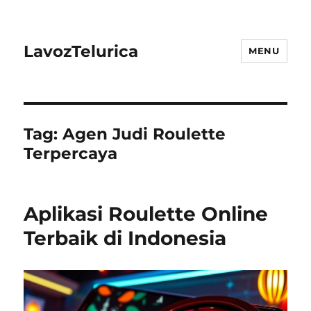
LavozTelurica
MENU
Tag:
Agen Judi Roulette
Terpercaya
Aplikasi Roulette Online
Terbaik di Indonesia