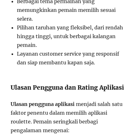
Berbagai tema permainan yang
memungkinkan pemain memilih sesuai
selera.
Pilihan taruhan yang fleksibel, dari rendah
hingga tinggi, untuk berbagai kalangan
pemain.
Layanan customer service yang responsif
dan siap membantu kapan saja.
Ulasan Pengguna dan Rating Aplikasi
Ulasan pengguna aplikasi
menjadi salah satu
faktor penentu dalam memilih aplikasi
roulette. Pemain seringkali berbagi
pengalaman mengenai: