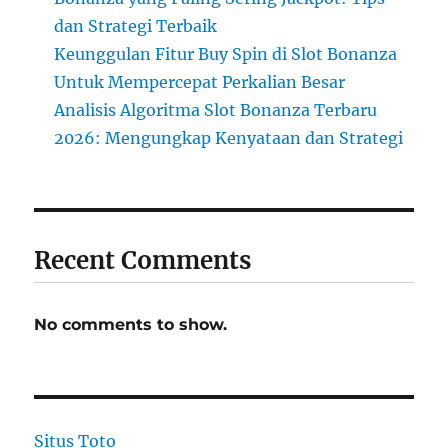
dan Strategi Terbaik
Keunggulan Fitur Buy Spin di Slot Bonanza
Untuk Mempercepat Perkalian Besar
Analisis Algoritma Slot Bonanza Terbaru
2026: Mengungkap Kenyataan dan Strategi
Recent Comments
No comments to show.
Situs Toto