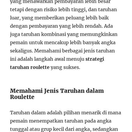
yang menawarkan pembayaran lebih besar
tetapi dengan risiko lebih tinggi, dan taruhan
luar, yang memberikan peluang lebih baik
dengan pembayaran yang lebih rendah. Ada
juga taruhan kombinasi yang memungkinkan
pemain untuk mencakup lebih banyak angka
sekaligus. Memahami berbagai jenis taruhan
ini adalah langkah awal menuju
strategi
taruhan roulette
yang sukses.
Memahami Jenis Taruhan dalam
Roulette
Taruhan dalam adalah pilihan menarik di mana
pemain menempatkan taruhan pada angka
tunggal atau grup kecil dari angka, sedangkan