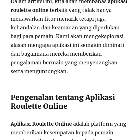
Dalam artikel ini, kita akan membahas
aplikasi
roulette online
terbaik yang tidak hanya
menawarkan fitur menarik tetapi juga
kehandalan dan keamanan yang diperlukan
bagi para pemain. Kami akan mengeksplorasi
alasan mengapa aplikasi ini semakin diminati
dan bagaimana mereka memberikan
pengalaman bermain yang menyenangkan
serta menguntungkan.
Pengenalan tentang Aplikasi
Roulette Online
Aplikasi Roulette Online
adalah platform yang
memberikan kesempatan kepada pemain