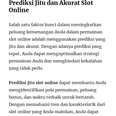
Prediksi Jitu dan Akurat Slot
Online
Salah satu faktor kunci dalam meningkatkan
peluang kemenangan Anda dalam permainan
slot online adalah menggunakan prediksi yang
jitu dan akurat. Dengan adanya prediksi yang
tepat, Anda dapat mengoptimalkan strategi
permainan Anda dan menghindari kekalahan
yang tidak perlu.
Prediksi jitu slot online
dapat membantu Anda
mengidentifikasi pola permainan, peluang
bonus, dan waktu terbaik untuk bertaruh.
Dengan memahami tren dan karakteristik dari
slot online yang Anda mainkan, Anda dapat