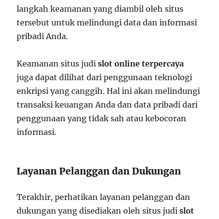
langkah keamanan yang diambil oleh situs
tersebut untuk melindungi data dan informasi
pribadi Anda.
Keamanan situs judi
slot online terpercaya
juga dapat dilihat dari penggunaan teknologi
enkripsi yang canggih. Hal ini akan melindungi
transaksi keuangan Anda dan data pribadi dari
penggunaan yang tidak sah atau kebocoran
informasi.
Layanan Pelanggan dan Dukungan
Terakhir, perhatikan layanan pelanggan dan
dukungan yang disediakan oleh situs judi
slot