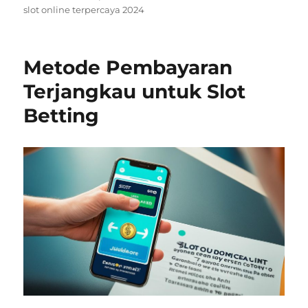
slot online terpercaya 2024
Metode Pembayaran
Terjangkau untuk Slot
Betting