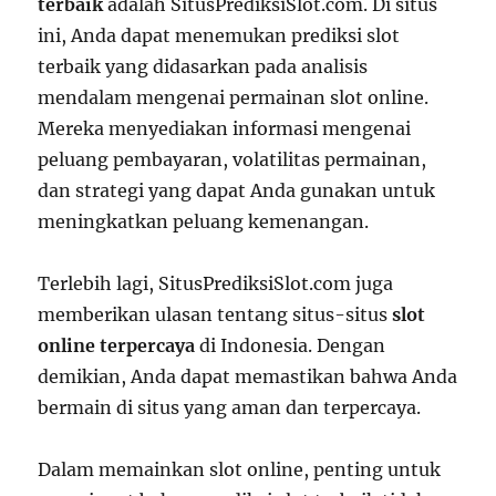
terbaik
adalah SitusPrediksiSlot.com. Di situs
ini, Anda dapat menemukan prediksi slot
terbaik yang didasarkan pada analisis
mendalam mengenai permainan slot online.
Mereka menyediakan informasi mengenai
peluang pembayaran, volatilitas permainan,
dan strategi yang dapat Anda gunakan untuk
meningkatkan peluang kemenangan.
Terlebih lagi, SitusPrediksiSlot.com juga
memberikan ulasan tentang situs-situs
slot
online terpercaya
di Indonesia. Dengan
demikian, Anda dapat memastikan bahwa Anda
bermain di situs yang aman dan terpercaya.
Dalam memainkan slot online, penting untuk