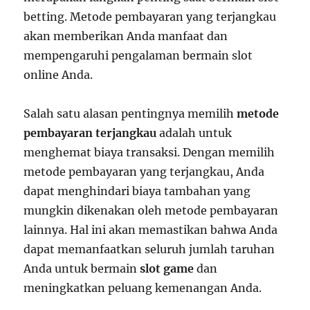
betting. Metode pembayaran yang terjangkau
akan memberikan Anda manfaat dan
mempengaruhi pengalaman bermain slot
online Anda.
Salah satu alasan pentingnya memilih
metode
pembayaran terjangkau
adalah untuk
menghemat biaya transaksi. Dengan memilih
metode pembayaran yang terjangkau, Anda
dapat menghindari biaya tambahan yang
mungkin dikenakan oleh metode pembayaran
lainnya. Hal ini akan memastikan bahwa Anda
dapat memanfaatkan seluruh jumlah taruhan
Anda untuk bermain
slot game
dan
meningkatkan peluang kemenangan Anda.