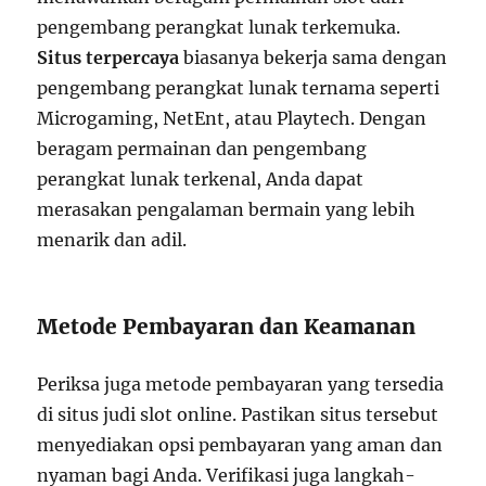
pengembang perangkat lunak terkemuka.
Situs terpercaya
biasanya bekerja sama dengan
pengembang perangkat lunak ternama seperti
Microgaming, NetEnt, atau Playtech. Dengan
beragam permainan dan pengembang
perangkat lunak terkenal, Anda dapat
merasakan pengalaman bermain yang lebih
menarik dan adil.
Metode Pembayaran dan Keamanan
Periksa juga metode pembayaran yang tersedia
di situs judi slot online. Pastikan situs tersebut
menyediakan opsi pembayaran yang aman dan
nyaman bagi Anda. Verifikasi juga langkah-