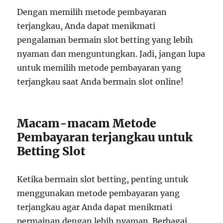
Dengan memilih metode pembayaran
terjangkau, Anda dapat menikmati
pengalaman bermain slot betting yang lebih
nyaman dan menguntungkan. Jadi, jangan lupa
untuk memilih metode pembayaran yang
terjangkau saat Anda bermain slot online!
Macam-macam Metode
Pembayaran terjangkau untuk
Betting Slot
Ketika bermain slot betting, penting untuk
menggunakan metode pembayaran yang
terjangkau agar Anda dapat menikmati
permainan dengan lebih nyaman. Berbagai