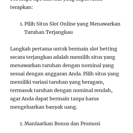
terapkan:
Pilih Situs Slot Online yang Menawarkan
Taruhan Terjangkau
Langkah pertama untuk bermain slot betting
secara terjangkau adalah memilih situs yang
menawarkan taruhan dengan nominal yang
sesuai dengan anggaran Anda. Pilih situs yang
memiliki variasi taruhan yang beragam,
termasuk taruhan dengan nominal rendah,
agar Anda dapat bermain tanpa harus
mengeluarkan banyak uang.
Manfaatkan Bonus dan Promosi