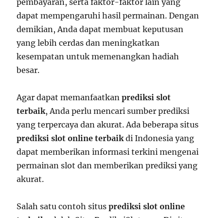
pembayaran, serta faktor-faktor lain yang
dapat mempengaruhi hasil permainan. Dengan
demikian, Anda dapat membuat keputusan
yang lebih cerdas dan meningkatkan
kesempatan untuk memenangkan hadiah
besar.
Agar dapat memanfaatkan
prediksi slot
terbaik
, Anda perlu mencari sumber prediksi
yang terpercaya dan akurat. Ada beberapa situs
prediksi slot online terbaik
di Indonesia yang
dapat memberikan informasi terkini mengenai
permainan slot dan memberikan prediksi yang
akurat.
Salah satu contoh situs
prediksi slot online