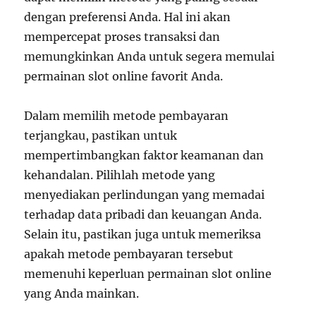
dengan preferensi Anda. Hal ini akan
mempercepat proses transaksi dan
memungkinkan Anda untuk segera memulai
permainan slot online favorit Anda.
Dalam memilih metode pembayaran
terjangkau, pastikan untuk
mempertimbangkan faktor keamanan dan
kehandalan. Pilihlah metode yang
menyediakan perlindungan yang memadai
terhadap data pribadi dan keuangan Anda.
Selain itu, pastikan juga untuk memeriksa
apakah metode pembayaran tersebut
memenuhi keperluan permainan slot online
yang Anda mainkan.