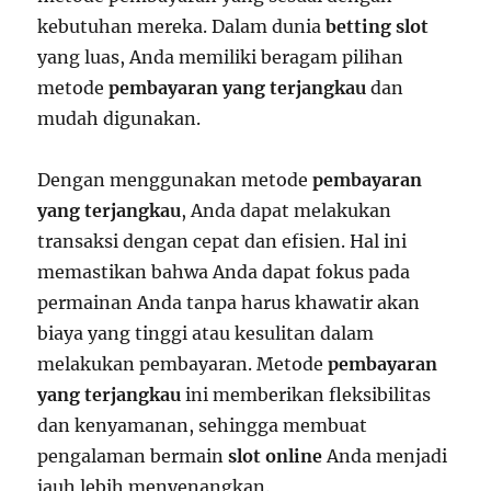
kebutuhan mereka. Dalam dunia
betting slot
yang luas, Anda memiliki beragam pilihan
metode
pembayaran yang terjangkau
dan
mudah digunakan.
Dengan menggunakan metode
pembayaran
yang terjangkau
, Anda dapat melakukan
transaksi dengan cepat dan efisien. Hal ini
memastikan bahwa Anda dapat fokus pada
permainan Anda tanpa harus khawatir akan
biaya yang tinggi atau kesulitan dalam
melakukan pembayaran. Metode
pembayaran
yang terjangkau
ini memberikan fleksibilitas
dan kenyamanan, sehingga membuat
pengalaman bermain
slot online
Anda menjadi
jauh lebih menyenangkan.