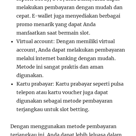
melakukan pembayaran dengan mudah dan
cepat. E-wallet juga menyediakan berbagai
promo menarik yang dapat Anda
manfaatkan saat bermain slot.
Virtual account: Dengan memiliki virtual
account, Anda dapat melakukan pembayaran
melalui internet banking dengan mudah.
Metode ini sangat praktis dan aman
digunakan.
Kartu prabayar: Kartu prabayar seperti pulsa
telepon atau kartu voucher juga dapat
digunakan sebagai metode pembayaran
terjangkau untuk slot betting.
Dengan menggunakan metode pembayaran
terjangkau ini, Anda dapat lebih leluasa dalam