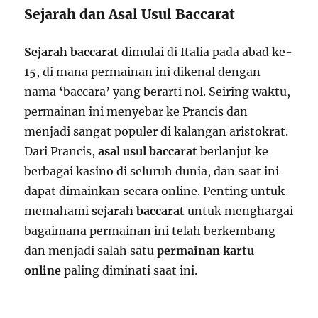
Sejarah dan Asal Usul Baccarat
Sejarah baccarat
dimulai di Italia pada abad ke-
15, di mana permainan ini dikenal dengan
nama ‘baccara’ yang berarti nol. Seiring waktu,
permainan ini menyebar ke Prancis dan
menjadi sangat populer di kalangan aristokrat.
Dari Prancis,
asal usul baccarat
berlanjut ke
berbagai kasino di seluruh dunia, dan saat ini
dapat dimainkan secara online. Penting untuk
memahami
sejarah baccarat
untuk menghargai
bagaimana permainan ini telah berkembang
dan menjadi salah satu
permainan kartu
online
paling diminati saat ini.