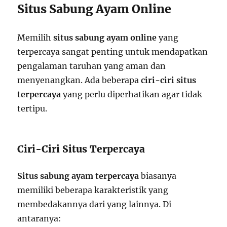
Situs Sabung Ayam Online
Memilih
situs sabung ayam online
yang
terpercaya sangat penting untuk mendapatkan
pengalaman taruhan yang aman dan
menyenangkan. Ada beberapa
ciri-ciri situs
terpercaya
yang perlu diperhatikan agar tidak
tertipu.
Ciri-Ciri Situs Terpercaya
Situs sabung ayam terpercaya
biasanya
memiliki beberapa karakteristik yang
membedakannya dari yang lainnya. Di
antaranya: