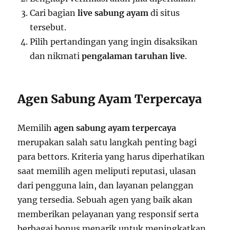
Cari bagian
live sabung ayam
di situs
tersebut.
Pilih pertandingan yang ingin disaksikan
dan nikmati
pengalaman taruhan live
.
Agen Sabung Ayam Terpercaya
Memilih
agen sabung ayam terpercaya
merupakan salah satu langkah penting bagi
para bettors. Kriteria yang harus diperhatikan
saat memilih agen meliputi reputasi, ulasan
dari pengguna lain, dan layanan pelanggan
yang tersedia. Sebuah agen yang baik akan
memberikan pelayanan yang responsif serta
berbagai bonus menarik untuk meningkatkan