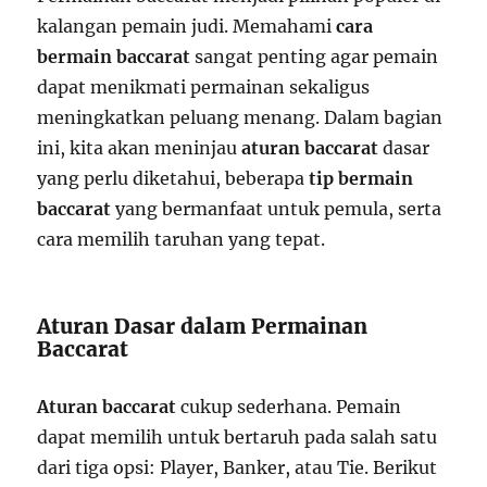
kalangan pemain judi. Memahami
cara
bermain baccarat
sangat penting agar pemain
dapat menikmati permainan sekaligus
meningkatkan peluang menang. Dalam bagian
ini, kita akan meninjau
aturan baccarat
dasar
yang perlu diketahui, beberapa
tip bermain
baccarat
yang bermanfaat untuk pemula, serta
cara memilih taruhan yang tepat.
Aturan Dasar dalam Permainan
Baccarat
Aturan baccarat
cukup sederhana. Pemain
dapat memilih untuk bertaruh pada salah satu
dari tiga opsi: Player, Banker, atau Tie. Berikut