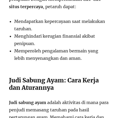
situs terpercaya
, petaruh dapat:
Mendapatkan kepercayaan saat melakukan
taruhan.
Menghindari kerugian finansial akibat
penipuan.
Memperoleh pengalaman bermain yang
lebih menyenangkan dan aman.
Judi Sabung Ayam: Cara Kerja
dan Aturannya
Judi sabung ayam
adalah aktivitas di mana para
penjudi memasang taruhan pada hasil
pertarungan ayam. Memahami cara kerja dan