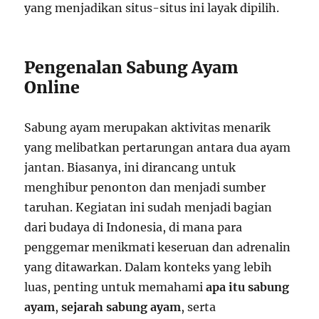
yang menjadikan situs-situs ini layak dipilih.
Pengenalan Sabung Ayam
Online
Sabung ayam merupakan aktivitas menarik
yang melibatkan pertarungan antara dua ayam
jantan. Biasanya, ini dirancang untuk
menghibur penonton dan menjadi sumber
taruhan. Kegiatan ini sudah menjadi bagian
dari budaya di Indonesia, di mana para
penggemar menikmati keseruan dan adrenalin
yang ditawarkan. Dalam konteks yang lebih
luas, penting untuk memahami
apa itu sabung
ayam
,
sejarah sabung ayam
, serta