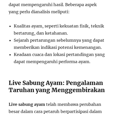
dapat mempengaruhi hasil. Beberapa aspek
yang perlu dianalisis meliputi:
Kualitas ayam, seperti kekuatan fisik, teknik
bertarung, dan ketahanan.
Sejarah pertarungan sebelumnya yang dapat
memberikan indikasi potensi kemenangan.
Keadaan cuaca dan lokasi pertandingan yang
dapat mempengaruhi performa ayam.
Live Sabung Ayam: Pengalaman
Taruhan yang Menggembirakan
Live sabung ayam
telah membawa perubahan
besar dalam cara petaruh berpartisipasi dalam