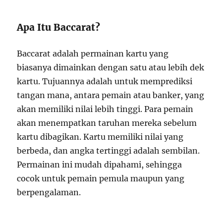
Apa Itu Baccarat?
Baccarat adalah permainan kartu yang
biasanya dimainkan dengan satu atau lebih dek
kartu. Tujuannya adalah untuk memprediksi
tangan mana, antara pemain atau banker, yang
akan memiliki nilai lebih tinggi. Para pemain
akan menempatkan taruhan mereka sebelum
kartu dibagikan. Kartu memiliki nilai yang
berbeda, dan angka tertinggi adalah sembilan.
Permainan ini mudah dipahami, sehingga
cocok untuk pemain pemula maupun yang
berpengalaman.