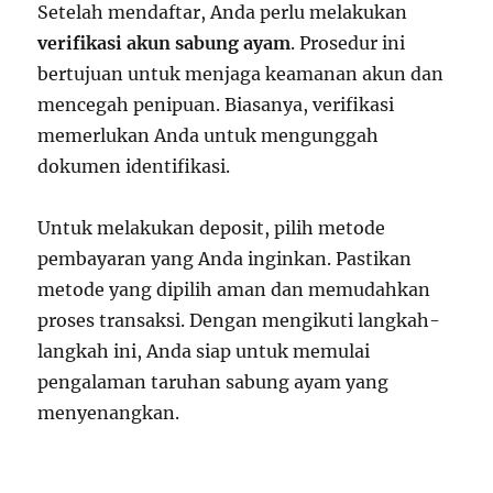
Setelah mendaftar, Anda perlu melakukan
verifikasi akun sabung ayam
. Prosedur ini
bertujuan untuk menjaga keamanan akun dan
mencegah penipuan. Biasanya, verifikasi
memerlukan Anda untuk mengunggah
dokumen identifikasi.
Untuk melakukan deposit, pilih metode
pembayaran yang Anda inginkan. Pastikan
metode yang dipilih aman dan memudahkan
proses transaksi. Dengan mengikuti langkah-
langkah ini, Anda siap untuk memulai
pengalaman taruhan sabung ayam yang
menyenangkan.