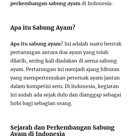
perkembangan sabung ayam
di Indonesia.
Apa itu Sabung Ayam?
Apa itu sabung ayam
? Ini adalah suatu bentuk
pertarungan antara dua ayam yang telah
dilatih, sering kali diadakan di arena sabung
ayam. Pertarungan ini menjadi ajang hiburan
yang mempertemukan peternak ayam jantan
dalam kompetisi seru. Di Indonesia, kegiatan
ini sudah ada sejak dulu dan dianggap sebagai
hobi bagi sebagian orang.
Sejarah dan Perkembangan Sabung
Ayam di Indonesia