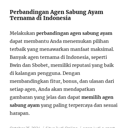
Perbandingan Agen Sabung Ayam
Ternama di Indonesia
Melakukan
perbandingan agen sabung ayam
dapat membantu Anda menemukan pilihan
terbaik yang menawarkan manfaat maksimal.
Banyak agen ternama di Indonesia, seperti
Bwin dan Sbobet, memiliki reputasi yang baik
di kalangan pengguna. Dengan
membandingkan fitur, bonus, dan ulasan dari
setiap agen, Anda akan mendapatkan
gambaran yang jelas dan dapat
memilih agen
sabung ayam
yang paling terpercaya dan sesuai
harapan.
Posted
Categories
Tags
October 25, 2024
Situs Judi Online
agen judi e-sport
,