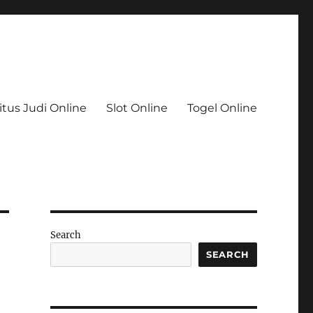
itus Judi Online
Slot Online
Togel Online
Search
SEARCH