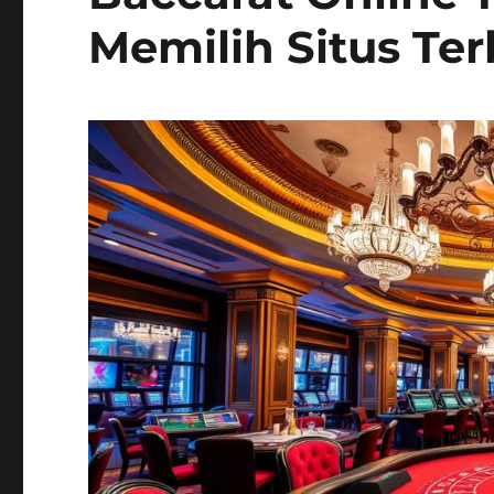
Memilih Situs Te