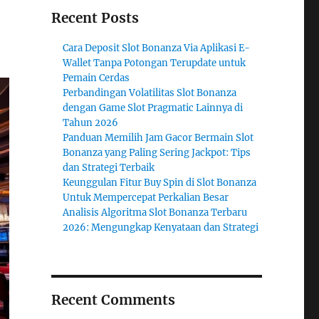
Recent Posts
Cara Deposit Slot Bonanza Via Aplikasi E-
Wallet Tanpa Potongan Terupdate untuk
Pemain Cerdas
Perbandingan Volatilitas Slot Bonanza
dengan Game Slot Pragmatic Lainnya di
Tahun 2026
Panduan Memilih Jam Gacor Bermain Slot
Bonanza yang Paling Sering Jackpot: Tips
dan Strategi Terbaik
Keunggulan Fitur Buy Spin di Slot Bonanza
Untuk Mempercepat Perkalian Besar
Analisis Algoritma Slot Bonanza Terbaru
2026: Mengungkap Kenyataan dan Strategi
Recent Comments