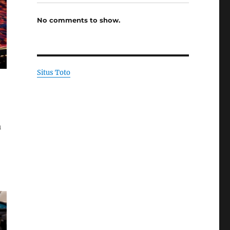
No comments to show.
Situs Toto
a