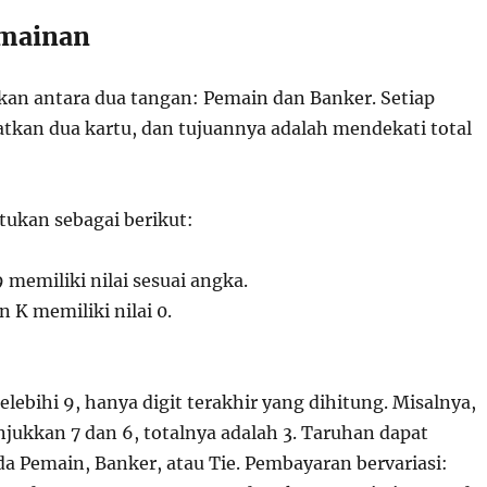
rmainan
kan antara dua tangan: Pemain dan Banker. Setiap
kan dua kartu, dan tujuannya adalah mendekati total
ntukan sebagai berikut:
 memiliki nilai sesuai angka.
an K memiliki nilai 0.
melebihi 9, hanya digit terakhir yang dihitung. Misalnya,
njukkan 7 dan 6, totalnya adalah 3. Taruhan dapat
a Pemain, Banker, atau Tie. Pembayaran bervariasi: