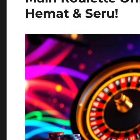
Hemat & Seru!