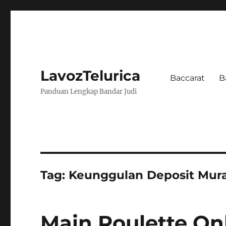
LavozTelurica
Baccarat
B
Panduan Lengkap Bandar Judi
Tag:
Keunggulan Deposit Mur
Main Roulette On