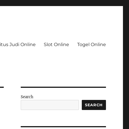
itus Judi Online
Slot Online
Togel Online
Search
SEARCH