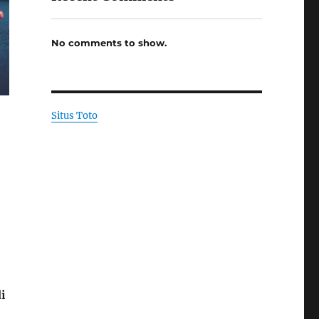
No comments to show.
Situs Toto
di