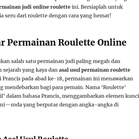
rmainan judi online roulette
ini. Bersiaplah untuk
a seru dari roulette dengan cara yang hemat!
r Permainan Roulette Online
kan salah satu permainan judi paling megah dan
 sejarah yang kaya dan
asal usul permainan roulette
ri Prancis pada abad ke-18, permainan ini menawarkan
g mendebarkan bagi para pemain. Nama ‘Roulette’
ecil’ dalam bahasa Prancis, menggambarkan elemen kunci
ini—roda yang berputar dengan angka-angka di