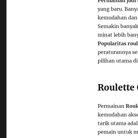
Permainan judi 
yang baru. Bany
kemudahan dan 
Semakin banyak 
minat lebih ba
Popularitas roul
peraturannya se
pilihan utama d
Roulette
Permainan
Roul
kemudahan akses
tarik utama ada
pemain untuk m