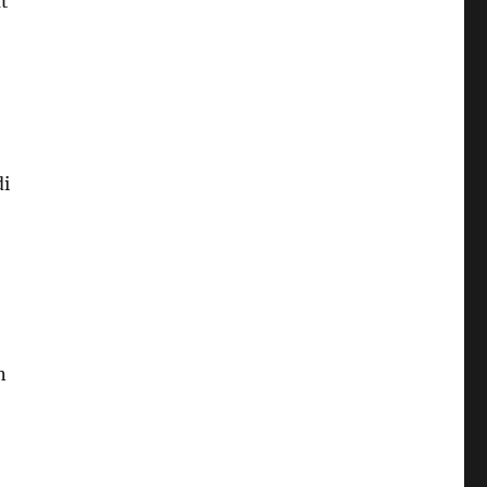
t
i
n