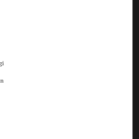
gi
an