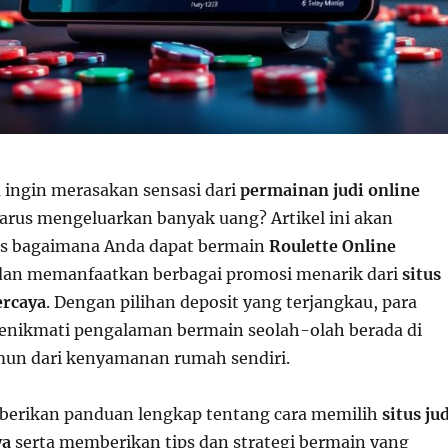
ingin merasakan sensasi dari
permainan judi online
arus mengeluarkan banyak uang? Artikel ini akan
s bagaimana Anda dapat bermain
Roulette Online
an memanfaatkan berbagai promosi menarik dari
situs
ercaya
. Dengan pilihan deposit yang terjangkau, para
enikmati pengalaman bermain seolah-olah berada di
amun dari kenyamanan rumah sendiri.
erikan panduan lengkap tentang cara memilih
situs ju
ya
serta memberikan tips dan strategi bermain yang