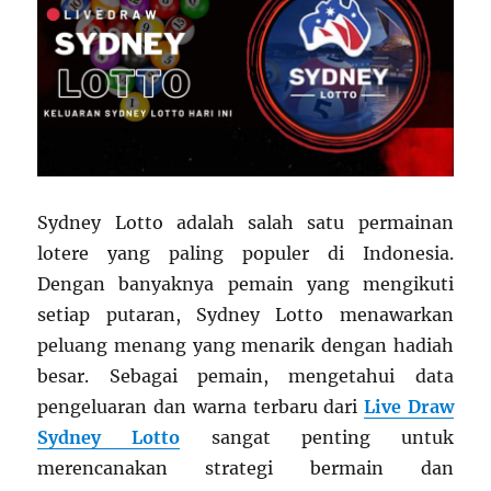
Sydney Lotto adalah salah satu permainan
lotere yang paling populer di Indonesia.
Dengan banyaknya pemain yang mengikuti
setiap putaran, Sydney Lotto menawarkan
peluang menang yang menarik dengan hadiah
besar. Sebagai pemain, mengetahui data
pengeluaran dan warna terbaru dari
Live Draw
Sydney Lotto
sangat penting untuk
merencanakan strategi bermain dan