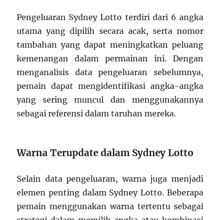
Pengeluaran Sydney Lotto terdiri dari 6 angka
utama yang dipilih secara acak, serta nomor
tambahan yang dapat meningkatkan peluang
kemenangan dalam permainan ini. Dengan
menganalisis data pengeluaran sebelumnya,
pemain dapat mengidentifikasi angka-angka
yang sering muncul dan menggunakannya
sebagai referensi dalam taruhan mereka.
Warna Terupdate dalam Sydney Lotto
Selain data pengeluaran, warna juga menjadi
elemen penting dalam Sydney Lotto. Beberapa
pemain menggunakan warna tertentu sebagai