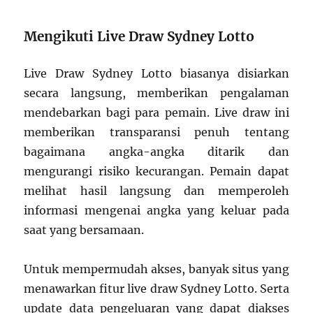
Mengikuti Live Draw Sydney Lotto
Live Draw Sydney Lotto biasanya disiarkan
secara langsung, memberikan pengalaman
mendebarkan bagi para pemain. Live draw ini
memberikan transparansi penuh tentang
bagaimana angka-angka ditarik dan
mengurangi risiko kecurangan. Pemain dapat
melihat hasil langsung dan memperoleh
informasi mengenai angka yang keluar pada
saat yang bersamaan.
Untuk mempermudah akses, banyak situs yang
menawarkan fitur live draw Sydney Lotto. Serta
update data pengeluaran yang dapat diakses