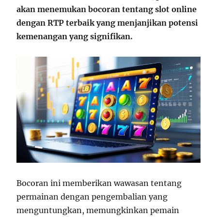
akan menemukan bocoran tentang slot online
dengan RTP terbaik yang menjanjikan potensi
kemenangan yang signifikan.
Bocoran ini memberikan wawasan tentang
permainan dengan pengembalian yang
menguntungkan, memungkinkan pemain