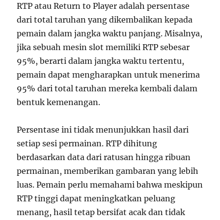
RTP atau Return to Player adalah persentase
dari total taruhan yang dikembalikan kepada
pemain dalam jangka waktu panjang. Misalnya,
jika sebuah mesin slot memiliki RTP sebesar
95%, berarti dalam jangka waktu tertentu,
pemain dapat mengharapkan untuk menerima
95% dari total taruhan mereka kembali dalam
bentuk kemenangan.
Persentase ini tidak menunjukkan hasil dari
setiap sesi permainan. RTP dihitung
berdasarkan data dari ratusan hingga ribuan
permainan, memberikan gambaran yang lebih
luas. Pemain perlu memahami bahwa meskipun
RTP tinggi dapat meningkatkan peluang
menang, hasil tetap bersifat acak dan tidak