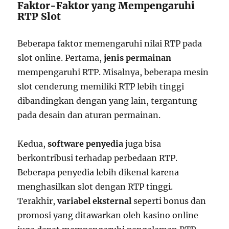
Faktor-Faktor yang Mempengaruhi
RTP Slot
Beberapa faktor memengaruhi nilai RTP pada
slot online. Pertama,
jenis permainan
mempengaruhi RTP. Misalnya, beberapa mesin
slot cenderung memiliki RTP lebih tinggi
dibandingkan dengan yang lain, tergantung
pada desain dan aturan permainan.
Kedua,
software penyedia
juga bisa
berkontribusi terhadap perbedaan RTP.
Beberapa penyedia lebih dikenal karena
menghasilkan slot dengan RTP tinggi.
Terakhir,
variabel eksternal
seperti bonus dan
promosi yang ditawarkan oleh kasino online