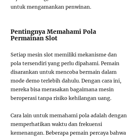
untuk mengamankan penwinan.
Pentingnya Memahami Pola
Permainan Slot
Setiap mesin slot memiliki mekanisme dan
pola tersendiri yang perlu dipahami. Pemain
disarankan untuk mencoba bermain dalam
mode demo terlebih dahulu. Dengan cara ini,
mereka bisa merasakan bagaimana mesin
beroperasi tanpa risiko kehilangan uang.
Cara lain untuk memahami pola adalah dengan
memperhatikan waktu dan frekuensi
kemenangan. Beberapa pemain percaya bahwa