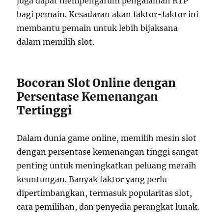
juga dapat mempengaruhi pengalaman RTP
bagi pemain. Kesadaran akan faktor-faktor ini
membantu pemain untuk lebih bijaksana
dalam memilih slot.
Bocoran Slot Online dengan
Persentase Kemenangan
Tertinggi
Dalam dunia game online, memilih mesin slot
dengan persentase kemenangan tinggi sangat
penting untuk meningkatkan peluang meraih
keuntungan. Banyak faktor yang perlu
dipertimbangkan, termasuk popularitas slot,
cara pemilihan, dan penyedia perangkat lunak.