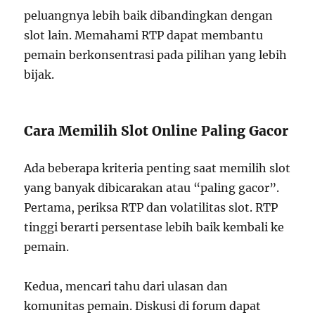
peluangnya lebih baik dibandingkan dengan
slot lain. Memahami RTP dapat membantu
pemain berkonsentrasi pada pilihan yang lebih
bijak.
Cara Memilih Slot Online Paling Gacor
Ada beberapa kriteria penting saat memilih slot
yang banyak dibicarakan atau “paling gacor”.
Pertama, periksa RTP dan volatilitas slot. RTP
tinggi berarti persentase lebih baik kembali ke
pemain.
Kedua, mencari tahu dari ulasan dan
komunitas pemain. Diskusi di forum dapat