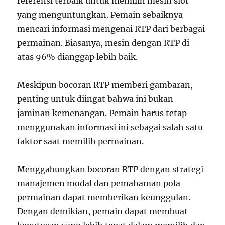
referensi terbaik untuk memilih mesin slot
yang menguntungkan. Pemain sebaiknya
mencari informasi mengenai RTP dari berbagai
permainan. Biasanya, mesin dengan RTP di
atas 96% dianggap lebih baik.
Meskipun bocoran RTP memberi gambaran,
penting untuk diingat bahwa ini bukan
jaminan kemenangan. Pemain harus tetap
menggunakan informasi ini sebagai salah satu
faktor saat memilih permainan.
Menggabungkan bocoran RTP dengan strategi
manajemen modal dan pemahaman pola
permainan dapat memberikan keunggulan.
Dengan demikian, pemain dapat membuat