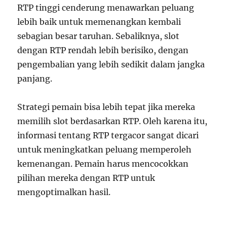
RTP tinggi cenderung menawarkan peluang
lebih baik untuk memenangkan kembali
sebagian besar taruhan. Sebaliknya, slot
dengan RTP rendah lebih berisiko, dengan
pengembalian yang lebih sedikit dalam jangka
panjang.
Strategi pemain bisa lebih tepat jika mereka
memilih slot berdasarkan RTP. Oleh karena itu,
informasi tentang RTP tergacor sangat dicari
untuk meningkatkan peluang memperoleh
kemenangan. Pemain harus mencocokkan
pilihan mereka dengan RTP untuk
mengoptimalkan hasil.