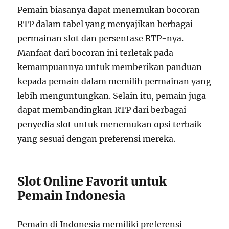
Pemain biasanya dapat menemukan bocoran
RTP dalam tabel yang menyajikan berbagai
permainan slot dan persentase RTP-nya.
Manfaat dari bocoran ini terletak pada
kemampuannya untuk memberikan panduan
kepada pemain dalam memilih permainan yang
lebih menguntungkan. Selain itu, pemain juga
dapat membandingkan RTP dari berbagai
penyedia slot untuk menemukan opsi terbaik
yang sesuai dengan preferensi mereka.
Slot Online Favorit untuk
Pemain Indonesia
Pemain di Indonesia memiliki preferensi