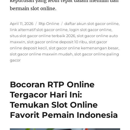
keputusan yang lebih tepat dalam memilih dan
bermain slot online.
Posted
Categories
Tags
April 11, 2026
Rtp Online
daftar akun slot gacor online
,
on
link alternatif slot gacor online
,
login slot gacor online
,
situs slot gacor online terbaik 2026
,
slot gacor online auto
maxwin
,
slot gacor online deposit 10 ribu
,
slot gacor
online deposit kecil
,
slot gacor online kemenangan besar
,
slot gacor online maxwin mudah
,
slot gacor online paling
gacor
Bocoran RTP Online
Tergacor Hari Ini:
Temukan Slot Online
Favorit Pemain Indonesia