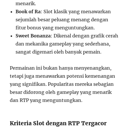
menarik.
Book of Ra
: Slot klasik yang menawarkan
sejumlah besar peluang menang dengan
fitur bonus yang menguntungkan.
Sweet Bonanza
: Dikenal dengan grafik cerah
dan mekanika gameplay yang sederhana,
sangat digemari oleh banyak pemain.
Permainan ini bukan hanya menyenangkan,
tetapi juga menawarkan potensi kemenangan
yang signifikan. Popularitas mereka sebagian
besar didorong oleh gameplay yang menarik
dan RTP yang menguntungkan.
Kriteria Slot dengan RTP Tergacor