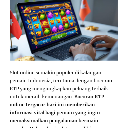
Slot online semakin populer di kalangan
pemain Indonesia, terutama dengan bocoran
RTP yang mengungkapkan peluang terbaik
untuk meraih kemenangan.
Bocoran RTP
online tergacor hari ini memberikan
informasi vital bagi pemain yang ingin
memaksimalkan pengalaman bermain