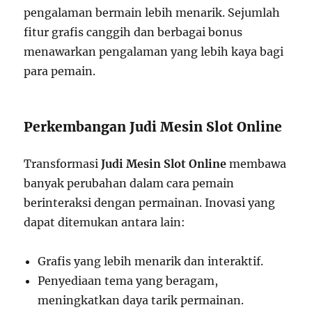
pengalaman bermain lebih menarik. Sejumlah
fitur grafis canggih dan berbagai bonus
menawarkan pengalaman yang lebih kaya bagi
para pemain.
Perkembangan Judi Mesin Slot Online
Transformasi
Judi Mesin Slot Online
membawa
banyak perubahan dalam cara pemain
berinteraksi dengan permainan. Inovasi yang
dapat ditemukan antara lain:
Grafis yang lebih menarik dan interaktif.
Penyediaan tema yang beragam,
meningkatkan daya tarik permainan.