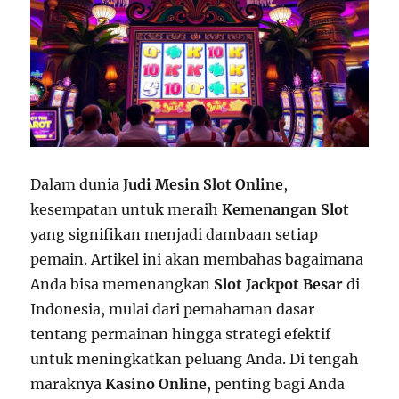
Dalam dunia
Judi Mesin Slot Online
,
kesempatan untuk meraih
Kemenangan Slot
yang signifikan menjadi dambaan setiap
pemain. Artikel ini akan membahas bagaimana
Anda bisa memenangkan
Slot Jackpot Besar
di
Indonesia, mulai dari pemahaman dasar
tentang permainan hingga strategi efektif
untuk meningkatkan peluang Anda. Di tengah
maraknya
Kasino Online
, penting bagi Anda