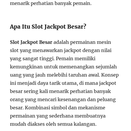
menarik perhatian banyak pemain.
Apa Itu Slot Jackpot Besar?
Slot Jackpot Besar
adalah permainan mesin
slot yang menawarkan jackpot dengan nilai
yang sangat tinggi. Pemain memiliki
kemungkinan untuk memenangkan sejumlah
uang yang jauh melebihi taruhan awal. Konsep
ini menjadi daya tarik utama, di mana jackpot
besar sering kali menarik perhatian banyak
orang yang mencari kesenangan dan peluang
besar. Kombinasi simbol dan mekanisme
permainan yang sederhana membuatnya
mudah diakses oleh semua kalangan.