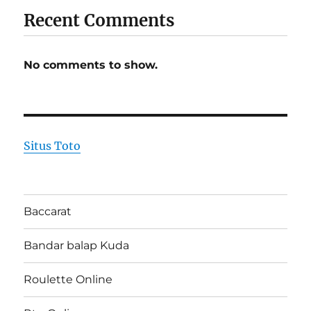
Recent Comments
No comments to show.
Situs Toto
Baccarat
Bandar balap Kuda
Roulette Online