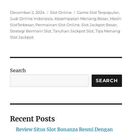
Posted
Categories
Tags
December 2, 2024
Slot Online
Game Slot Terpopuler
,
on
Judi Online Indonesia
,
Kesempatan Menang Besar
,
Mesin
SlotTerbesar
,
Permainan Slot Online
,
Slot Jackpot Besar
,
Strategi Bermain Slot
,
Taruhan Jackpot Slot
,
Tips Menang
Slot Jackpot
Search
SEARCH
Recent Posts
Review Situs Slot Bonanza Resmi Dengan