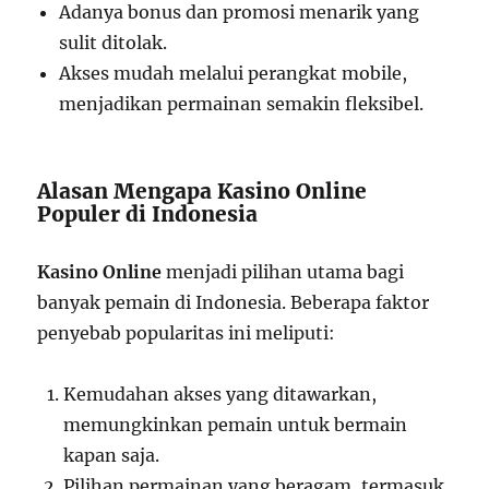
Adanya bonus dan promosi menarik yang
sulit ditolak.
Akses mudah melalui perangkat mobile,
menjadikan permainan semakin fleksibel.
Alasan Mengapa Kasino Online
Populer di Indonesia
Kasino Online
menjadi pilihan utama bagi
banyak pemain di Indonesia. Beberapa faktor
penyebab popularitas ini meliputi:
Kemudahan akses yang ditawarkan,
memungkinkan pemain untuk bermain
kapan saja.
Pilihan permainan yang beragam, termasuk