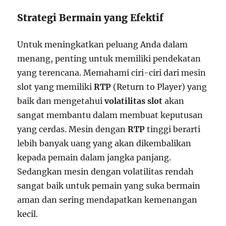
Strategi Bermain yang Efektif
Untuk meningkatkan peluang Anda dalam
menang, penting untuk memiliki pendekatan
yang terencana. Memahami ciri-ciri dari mesin
slot yang memiliki
RTP
(Return to Player) yang
baik dan mengetahui
volatilitas slot
akan
sangat membantu dalam membuat keputusan
yang cerdas. Mesin dengan
RTP
tinggi berarti
lebih banyak uang yang akan dikembalikan
kepada pemain dalam jangka panjang.
Sedangkan mesin dengan volatilitas rendah
sangat baik untuk pemain yang suka bermain
aman dan sering mendapatkan kemenangan
kecil.