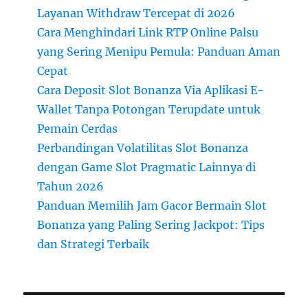
Layanan Withdraw Tercepat di 2026
Cara Menghindari Link RTP Online Palsu
yang Sering Menipu Pemula: Panduan Aman
Cepat
Cara Deposit Slot Bonanza Via Aplikasi E-
Wallet Tanpa Potongan Terupdate untuk
Pemain Cerdas
Perbandingan Volatilitas Slot Bonanza
dengan Game Slot Pragmatic Lainnya di
Tahun 2026
Panduan Memilih Jam Gacor Bermain Slot
Bonanza yang Paling Sering Jackpot: Tips
dan Strategi Terbaik