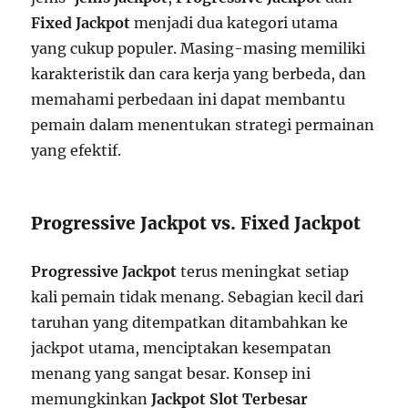
Fixed Jackpot
menjadi dua kategori utama
yang cukup populer. Masing-masing memiliki
karakteristik dan cara kerja yang berbeda, dan
memahami perbedaan ini dapat membantu
pemain dalam menentukan strategi permainan
yang efektif.
Progressive Jackpot vs. Fixed Jackpot
Progressive Jackpot
terus meningkat setiap
kali pemain tidak menang. Sebagian kecil dari
taruhan yang ditempatkan ditambahkan ke
jackpot utama, menciptakan kesempatan
menang yang sangat besar. Konsep ini
memungkinkan
Jackpot Slot Terbesar