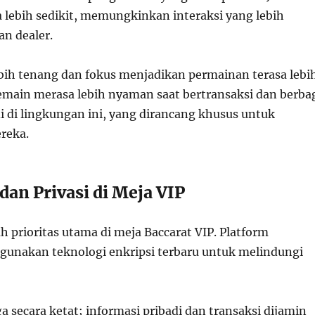
 lebih sedikit, memungkinkan interaksi yang lebih
n dealer.
bih tenang dan fokus menjadikan permainan terasa lebi
emain merasa lebih nyaman saat bertransaksi dan berba
i di lingkungan ini, yang dirancang khusus untuk
reka.
an Privasi di Meja VIP
 prioritas utama di meja Baccarat VIP. Platform
nakan teknologi enkripsi terbaru untuk melindungi
aga secara ketat; informasi pribadi dan transaksi dijamin