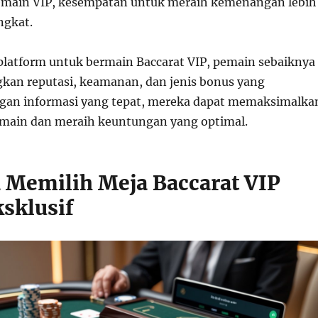
emain VIP, kesempatan untuk meraih kemenangan lebih
ngkat.
latform untuk bermain Baccarat VIP, pemain sebaiknya
an reputasi, keamanan, dan jenis bonus yang
gan informasi yang tepat, mereka dapat memaksimalka
main dan meraih keuntungan yang optimal.
Memilih Meja Baccarat VIP
ksklusif