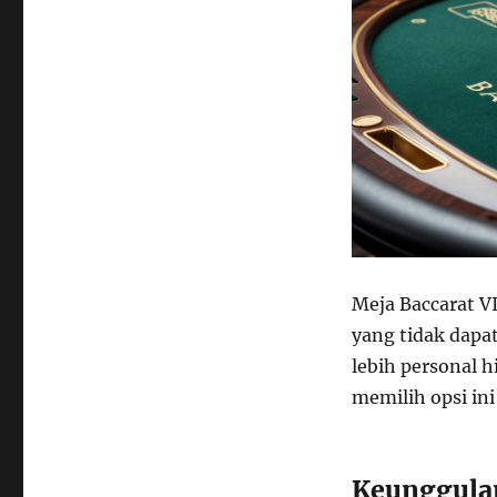
Meja Baccarat V
yang tidak dapa
lebih personal 
memilih opsi in
Keunggulan