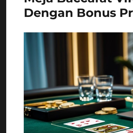
Dengan Bonus Pr