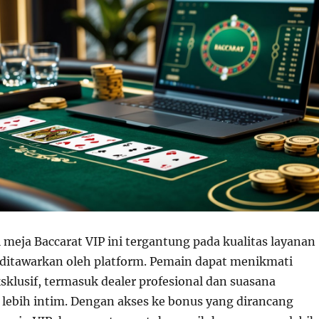
 meja Baccarat VIP ini tergantung pada kualitas layanan
ditawarkan oleh platform. Pemain dapat menikmati
ksklusif, termasuk dealer profesional dan suasana
lebih intim. Dengan akses ke bonus yang dirancang