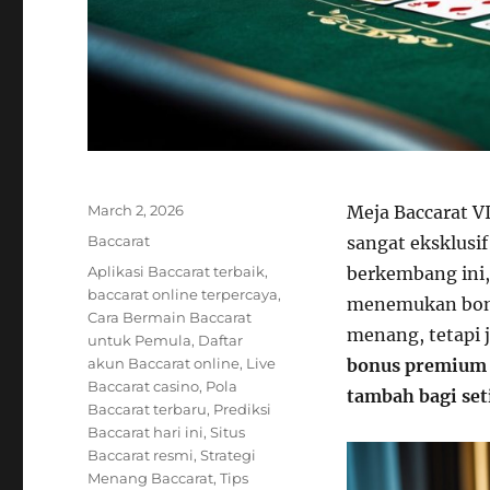
Posted
March 2, 2026
Meja Baccarat 
on
Categories
Baccarat
sangat eksklusi
Tags
Aplikasi Baccarat terbaik
,
berkembang ini,
baccarat online terpercaya
,
menemukan bonu
Cara Bermain Baccarat
menang, tetapi
untuk Pemula
,
Daftar
akun Baccarat online
,
Live
bonus premium 
Baccarat casino
,
Pola
tambah bagi set
Baccarat terbaru
,
Prediksi
Baccarat hari ini
,
Situs
Baccarat resmi
,
Strategi
Menang Baccarat
,
Tips