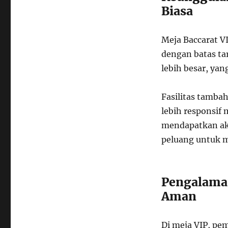
Biasa
Meja Baccarat V
dengan batas ta
lebih besar, ya
Fasilitas tamba
lebih responsif 
mendapatkan ak
peluang untuk m
Pengalaman
Aman
Di meja VIP, pe