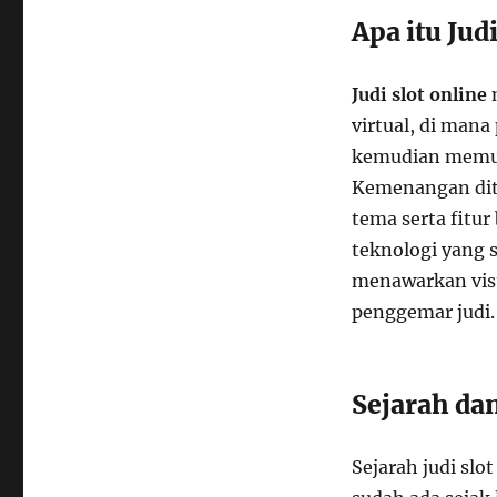
Apa itu Jud
Judi slot online
virtual, di man
kemudian memut
Kemenangan dite
tema serta fitu
teknologi yang 
menawarkan vis
penggemar judi.
Sejarah da
Sejarah judi slo