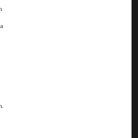
n
ka
n.