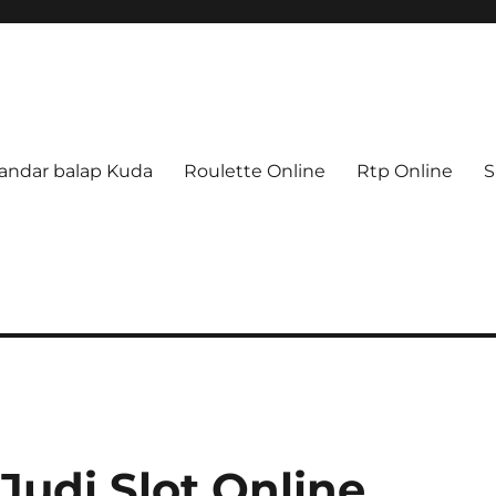
andar balap Kuda
Roulette Online
Rtp Online
S
Judi Slot Online