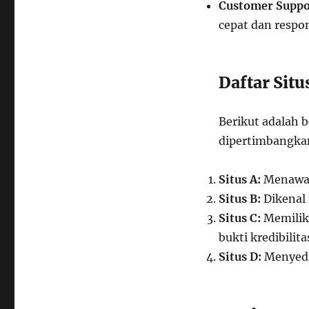
Customer Suppo
cepat dan respon
Daftar Situ
Berikut adalah b
dipertimbangka
Situs A:
Menawark
Situs B:
Dikenal 
Situs C:
Memiliki
bukti kredibilita
Situs D:
Menyedia