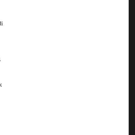
di
a
k