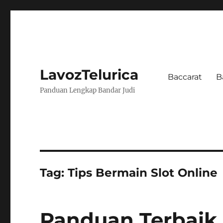
LavozTelurica
Baccarat
B
Panduan Lengkap Bandar Judi
Tag:
Tips Bermain Slot Online
Panduan Terbaik 