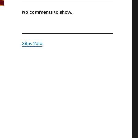
No comments to show.
Situs Toto