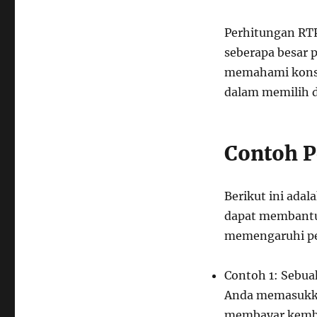
Perhitungan RTP
seberapa besar
memahami konse
dalam memilih d
Contoh P
Berikut ini ada
dapat membantu
memengaruhi pe
Contoh 1: Sebua
Anda memasukkan
membayar kembal