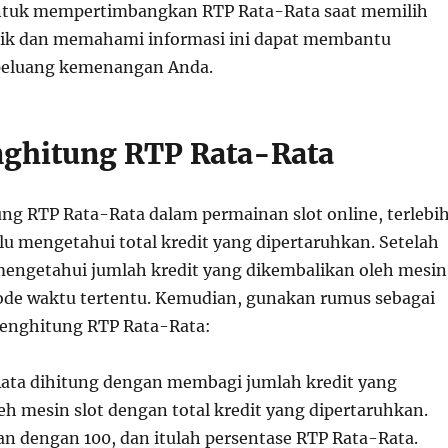
untuk mempertimbangkan RTP Rata-Rata saat memilih
baik dan memahami informasi ini dapat membantu
eluang kemenangan Anda.
ghitung RTP Rata-Rata
g RTP Rata-Rata dalam permainan slot online, terlebi
lu mengetahui total kredit yang dipertaruhkan. Setelah
 mengetahui jumlah kredit yang dikembalikan oleh mesin
iode waktu tertentu. Kemudian, gunakan rumus sebagai
menghitung RTP Rata-Rata:
Rata dihitung dengan membagi jumlah kredit yang
eh mesin slot dengan total kredit yang dipertaruhkan.
kan dengan 100, dan itulah persentase RTP Rata-Rata.