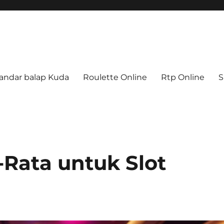
andar balap Kuda
Roulette Online
Rtp Online
S
Rata untuk Slot