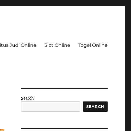
itus Judi Online
Slot Online
Togel Online
Search
SEARCH