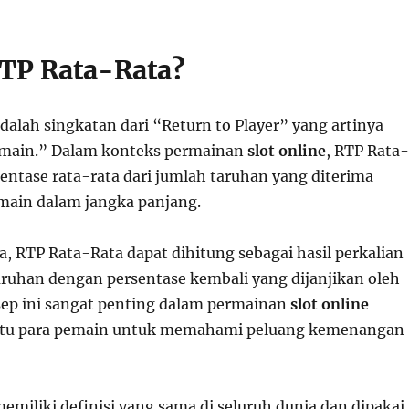
RTP Rata-Rata?
dalah singkatan dari “Return to Player” yang artinya
main.” Dalam konteks permainan
slot online
, RTP Rata-
entase rata-rata dari jumlah taruhan yang diterima
main dalam jangka panjang.
, RTP Rata-Rata dapat dihitung sebagai hasil perkalian
aruhan dengan persentase kembali yang dijanjikan oleh
sep ini sangat penting dalam permainan
slot online
tu para pemain untuk memahami peluang kemenangan
emiliki definisi yang sama di seluruh dunia dan dipakai