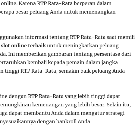
online. Karena RTP Rata-Rata berperan dalam
erapa besar peluang Anda untuk memenangkan
ggunakan informasi tentang RTP Rata-Rata saat memil
n
slot online terbaik
untuk meningkatkan peluang
a. Ini memberikan gambaran tentang persentase dari
ertaruhkan kembali kepada pemain dalam jangka
n tinggi RTP Rata-Rata, semakin baik peluang Anda
line dengan RTP Rata-Rata yang lebih tinggi dapat
mungkinan kemenangan yang lebih besar. Selain itu,
juga dapat membantu Anda dalam mengatur strategi
nyesuaikannya dengan bankroll Anda