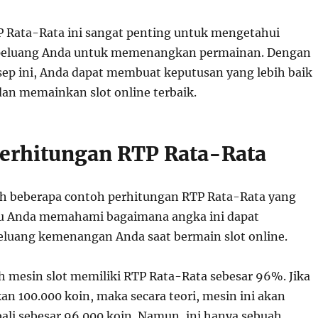
 Rata-Rata ini sangat penting untuk mengetahui
 peluang Anda untuk memenangkan permainan. Dengan
p ini, Anda dapat membuat keputusan yang lebih baik
an memainkan slot online terbaik.
erhitungan RTP Rata-Rata
lah beberapa contoh perhitungan RTP Rata-Rata yang
 Anda memahami bagaimana angka ini dapat
luang kemenangan Anda saat bermain slot online.
h mesin slot memiliki RTP Rata-Rata sebesar 96%. Jika
 100.000 koin, maka secara teori, mesin ini akan
i sebesar 96.000 koin. Namun, ini hanya sebuah