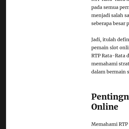
pada semua perm
menjadi salah s
seberapa besar 
Jadi, itulah def
pemain slot onl
RTP Rata-Rata d
memahami strat
dalam bermain sl
Pentingn
Online
Memahami RTP R