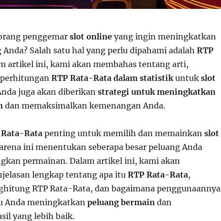
eorang penggemar
slot online
yang ingin meningkatkan
Anda? Salah satu hal yang perlu dipahami adalah
RTP
am artikel ini, kami akan membahas tentang arti,
 perhitungan
RTP Rata-Rata dalam statistik
untuk
slot
 Anda juga akan diberikan
strategi untuk meningkatkan
n
dan memaksimalkan kemenangan Anda.
 Rata-Rata
penting untuk memilih dan memainkan
slot
arena ini menentukan seberapa besar peluang Anda
an permainan. Dalam artikel ini, kami akan
elasan lengkap tentang apa itu
RTP Rata-Rata
,
hitung RTP Rata-Rata, dan bagaimana penggunaannya
u Anda meningkatkan
peluang bermain
dan
il yang lebih baik.