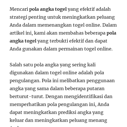
Mencari
pola angka togel
yang efektif adalah
strategi penting untuk meningkatkan peluang
Anda dalam memenangkan togel online. Dalam
artikel ini, kami akan membahas beberapa
pola
angka togel
yang terbukti efektif dan dapat
Anda gunakan dalam permainan togel online.
Salah satu pola angka yang sering kali
digunakan dalam togel online adalah pola
pengulangan. Pola ini melibatkan penggunaan
angka yang sama dalam beberapa putaran
berturut-turut. Dengan mengidentifikasi dan
memperhatikan pola pengulangan ini, Anda
dapat meningkatkan prediksi angka yang
keluar dan meningkatkan peluang menang