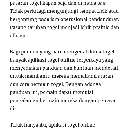
pasaran togel kapan saja dan di mana saja.
Tidak perlu lagi mengunjungi tempat fisik atau
bergantung pada jam operasional bandar darat.
Pasang taruhan togel menjadi lebih praktis dan
efisien.
Bagi pemain yang baru mengenal dunia togel,
banyak
aplikasi togel online
terpercaya yang
menyediakan panduan dan bantuan mendetail
untuk membantu mereka memahami aturan
dan cara bermain togel. Dengan adanya
panduan ini, pemain dapat memulai
pengalaman bermain mereka dengan percaya
diri.
Tidak hanya itu, aplikasi togel online