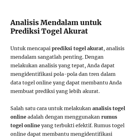
Analisis Mendalam untuk
Prediksi Togel Akurat
Untuk mencapai
prediksi togel akurat
, analisis
mendalam sangatlah penting. Dengan
melakukan analisis yang tepat, Anda dapat
mengidentifikasi pola-pola dan tren dalam
data togel online yang dapat membantu Anda
membuat prediksi yang lebih akurat.
Salah satu cara untuk melakukan
analisis togel
online
adalah dengan menggunakan
rumus
togel online
yang terbukti efektif. Rumus togel
online dapat membantu mengidentifikasi