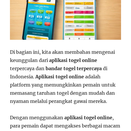
Di bagian ini, kita akan membahas mengenai
keunggulan dari
aplikasi togel online
terpercaya dan
bandar togel terpercaya
di
Indonesia.
Aplikasi togel online
adalah
platform yang memungkinkan pemain untuk
memasang taruhan togel dengan mudah dan
nyaman melalui perangkat gawai mereka.
Dengan menggunakan
aplikasi togel online
,
para pemain dapat mengakses berbagai macam