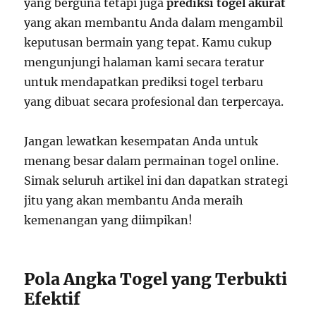
yang berguna tetapi juga
prediksi togel akurat
yang akan membantu Anda dalam mengambil
keputusan bermain yang tepat. Kamu cukup
mengunjungi halaman kami secara teratur
untuk mendapatkan prediksi togel terbaru
yang dibuat secara profesional dan terpercaya.
Jangan lewatkan kesempatan Anda untuk
menang besar dalam permainan togel online.
Simak seluruh artikel ini dan dapatkan strategi
jitu yang akan membantu Anda meraih
kemenangan yang diimpikan!
Pola Angka Togel yang Terbukti
Efektif