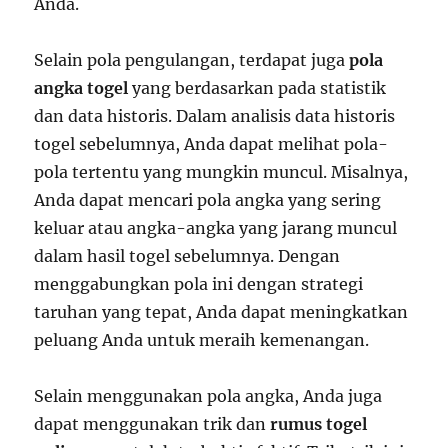
Anda.
Selain pola pengulangan, terdapat juga
pola
angka togel
yang berdasarkan pada statistik
dan data historis. Dalam analisis data historis
togel sebelumnya, Anda dapat melihat pola-
pola tertentu yang mungkin muncul. Misalnya,
Anda dapat mencari pola angka yang sering
keluar atau angka-angka yang jarang muncul
dalam hasil togel sebelumnya. Dengan
menggabungkan pola ini dengan strategi
taruhan yang tepat, Anda dapat meningkatkan
peluang Anda untuk meraih kemenangan.
Selain menggunakan pola angka, Anda juga
dapat menggunakan trik dan
rumus togel