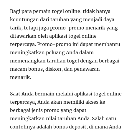
Bagi para pemain togel online, tidak hanya
keuntungan dari taruhan yang menjadi daya
tarik, tetapi juga promo-promo menarik yang
ditawarkan oleh aplikasi togel online
terpercaya. Promo-promo ini dapat membantu
meningkatkan peluang Anda dalam
memenangkan taruhan togel dengan berbagai
macam bonus, diskon, dan penawaran
menarik.
Saat Anda bermain melalui aplikasi togel online
terpercaya, Anda akan memiliki akses ke
berbagai jenis promo yang dapat
meningkatkan nilai taruhan Anda. Salah satu
contohnya adalah bonus deposit, di mana Anda