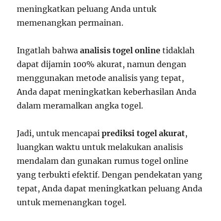
meningkatkan peluang Anda untuk
memenangkan permainan.
Ingatlah bahwa
analisis togel online
tidaklah
dapat dijamin 100% akurat, namun dengan
menggunakan metode analisis yang tepat,
Anda dapat meningkatkan keberhasilan Anda
dalam meramalkan angka togel.
Jadi, untuk mencapai
prediksi togel akurat
,
luangkan waktu untuk melakukan analisis
mendalam dan gunakan rumus togel online
yang terbukti efektif. Dengan pendekatan yang
tepat, Anda dapat meningkatkan peluang Anda
untuk memenangkan togel.