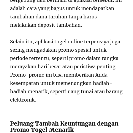
adalah cara yang bagus untuk mendapatkan
tambahan dana taruhan tanpa harus
melakukan deposit tambahan.
Selain itu, aplikasi togel online terpercaya juga
sering mengadakan promo spesial untuk
periode tertentu, seperti promo dalam rangka
merayakan hari besar atau peristiwa penting.
Promo-promo ini bisa memberikan Anda
kesempatan untuk memenangkan hadiah-
hadiah menarik, seperti uang tunai atau barang
elektronik.
Peluang Tambah Keuntungan dengan
Promo Togel Menarik