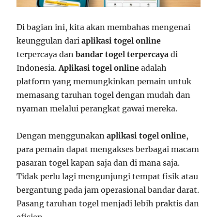
Di bagian ini, kita akan membahas mengenai
keunggulan dari
aplikasi togel online
terpercaya dan
bandar togel terpercaya
di
Indonesia.
Aplikasi togel online
adalah
platform yang memungkinkan pemain untuk
memasang taruhan togel dengan mudah dan
nyaman melalui perangkat gawai mereka.
Dengan menggunakan
aplikasi togel online
,
para pemain dapat mengakses berbagai macam
pasaran togel kapan saja dan di mana saja.
Tidak perlu lagi mengunjungi tempat fisik atau
bergantung pada jam operasional bandar darat.
Pasang taruhan togel menjadi lebih praktis dan
efisien.