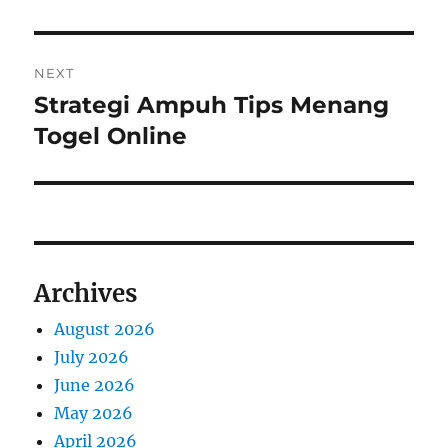
NEXT
Strategi Ampuh Tips Menang
Next
post:
Togel Online
Archives
August 2026
July 2026
June 2026
May 2026
April 2026