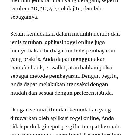
taruhan 2D, 3D, 4D, colok jitu, dan lain
sebagainya.
Selain kemudahan dalam memilih nomor dan
jenis taruhan, aplikasi togel online juga
menyediakan berbagai metode pembayaran
yang praktis. Anda dapat menggunakan
transfer bank, e-wallet, atau bahkan pulsa
sebagai metode pembayaran. Dengan begitu,
Anda dapat melakukan transaksi dengan
mudah dan sesuai dengan preferensi Anda.
Dengan semua fitur dan kemudahan yang
ditawarkan oleh aplikasi togel online, Anda
tidak perlu lagi repot pergi ke tempat bermain
atau mengunjungi agen togel. Pasang taruhan