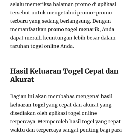
selalu memeriksa halaman promo di aplikasi
tersebut untuk mengetahui promo-promo
terbaru yang sedang berlangsung. Dengan
memanfaatkan
promo togel menarik
, Anda
dapat meraih keuntungan lebih besar dalam
taruhan togel online Anda.
Hasil Keluaran Togel Cepat dan
Akurat
Bagian ini akan membahas mengenai
hasil
keluaran togel
yang cepat dan akurat yang
disediakan oleh aplikasi togel online
terpercaya. Memperoleh hasil togel yang tepat
waktu dan terpercaya sangat penting bagi para