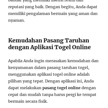
reputasi yang baik. Dengan begitu, Anda dapat
memiliki pengalaman bermain yang aman dan
nyaman.
Kemudahan Pasang Taruhan
dengan Aplikasi Togel Online
Apabila Anda ingin merasakan kemudahan dan
kenyamanan dalam pasang taruhan togel,
menggunakan aplikasi togel online adalah
pilihan yang tepat. Dengan aplikasi ini, Anda
dapat melakukan
pasang togel online
dengan
cepat dan mudah tanpa harus pergi ke tempat
bermain secara fisik.