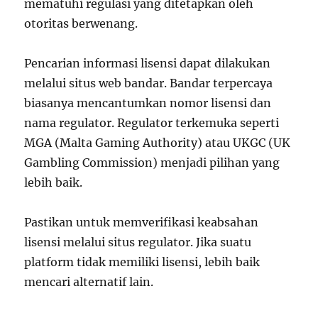
mematuhi regulasi yang ditetapkan oleh
otoritas berwenang.
Pencarian informasi lisensi dapat dilakukan
melalui situs web bandar. Bandar terpercaya
biasanya mencantumkan nomor lisensi dan
nama regulator. Regulator terkemuka seperti
MGA (Malta Gaming Authority) atau UKGC (UK
Gambling Commission) menjadi pilihan yang
lebih baik.
Pastikan untuk memverifikasi keabsahan
lisensi melalui situs regulator. Jika suatu
platform tidak memiliki lisensi, lebih baik
mencari alternatif lain.