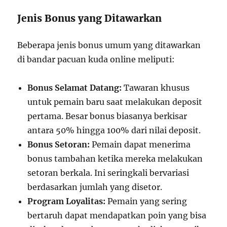
Jenis Bonus yang Ditawarkan
Beberapa jenis bonus umum yang ditawarkan
di bandar pacuan kuda online meliputi:
Bonus Selamat Datang:
Tawaran khusus
untuk pemain baru saat melakukan deposit
pertama. Besar bonus biasanya berkisar
antara 50% hingga 100% dari nilai deposit.
Bonus Setoran:
Pemain dapat menerima
bonus tambahan ketika mereka melakukan
setoran berkala. Ini seringkali bervariasi
berdasarkan jumlah yang disetor.
Program Loyalitas:
Pemain yang sering
bertaruh dapat mendapatkan poin yang bisa