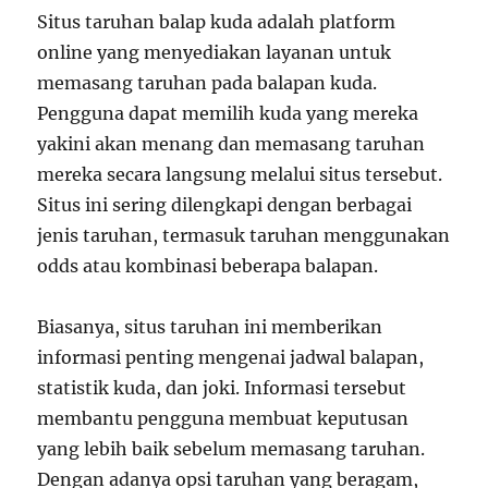
Situs taruhan balap kuda adalah platform
online yang menyediakan layanan untuk
memasang taruhan pada balapan kuda.
Pengguna dapat memilih kuda yang mereka
yakini akan menang dan memasang taruhan
mereka secara langsung melalui situs tersebut.
Situs ini sering dilengkapi dengan berbagai
jenis taruhan, termasuk taruhan menggunakan
odds atau kombinasi beberapa balapan.
Biasanya, situs taruhan ini memberikan
informasi penting mengenai jadwal balapan,
statistik kuda, dan joki. Informasi tersebut
membantu pengguna membuat keputusan
yang lebih baik sebelum memasang taruhan.
Dengan adanya opsi taruhan yang beragam,