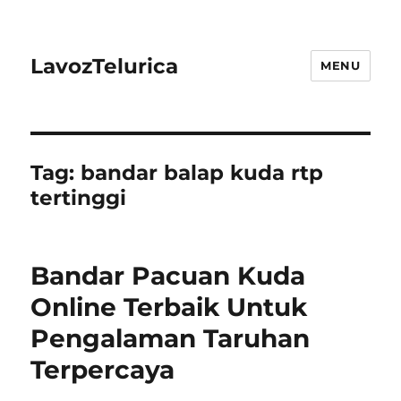
LavozTelurica
MENU
Tag:
bandar balap kuda rtp
tertinggi
Bandar Pacuan Kuda
Online Terbaik Untuk
Pengalaman Taruhan
Terpercaya