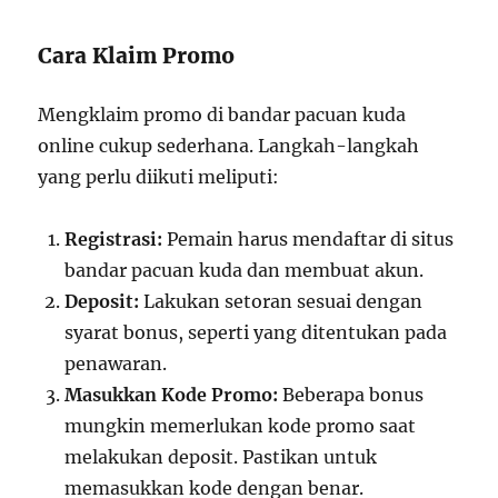
Cara Klaim Promo
Mengklaim promo di bandar pacuan kuda
online cukup sederhana. Langkah-langkah
yang perlu diikuti meliputi:
Registrasi:
Pemain harus mendaftar di situs
bandar pacuan kuda dan membuat akun.
Deposit:
Lakukan setoran sesuai dengan
syarat bonus, seperti yang ditentukan pada
penawaran.
Masukkan Kode Promo:
Beberapa bonus
mungkin memerlukan kode promo saat
melakukan deposit. Pastikan untuk
memasukkan kode dengan benar.