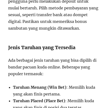
pengguna perlu melakukan deposit untuk
mulai bertaruh. Pilih metode pembayaran yang
sesuai, seperti transfer bank atau dompet
digital. Pastikan untuk memeriksa bonus
sambutan yang mungkin ditawarkan.
Jenis Taruhan yang Tersedia
Ada berbagai jenis taruhan yang bisa dipilih di
bandar pacuan kuda online. Beberapa yang
populer termasuk:
Taruhan Menang (Win Bet)
: Memilih kuda
yang akan finis pertama.
Taruhan Placed (Place Bet)
: Memilih kuda
yang akan finis di posisi dua teratas.