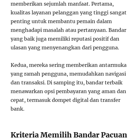
memberikan sejumlah manfaat. Pertama,
kualitas layanan pelanggan yang tinggi sangat
penting untuk membantu pemain dalam
menghadapi masalah atau pertanyaan. Bandar
yang baik juga memiliki reputasi positif dan
ulasan yang menyenangkan dari pengguna.
Kedua, mereka sering memberikan antarmuka
yang ramah pengguna, memudahkan navigasi
dan transaksi. Di samping itu, bandar terbaik
menawarkan opsi pembayaran yang aman dan
cepat, termasuk dompet digital dan transfer
bank.
Kriteria Memilih Bandar Pacuan