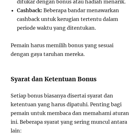
ditukar dengan bonus atau hadiah menarik.
Cashback:
Beberapa bandar menawarkan
cashback untuk kerugian tertentu dalam
periode waktu yang ditentukan.
Pemain harus memilih bonus yang sesuai
dengan gaya taruhan mereka.
Syarat dan Ketentuan Bonus
Setiap bonus biasanya disertai syarat dan
ketentuan yang harus dipatuhi. Penting bagi
pemain untuk membaca dan memahami aturan
ini. Beberapa syarat yang sering muncul antara
lain: