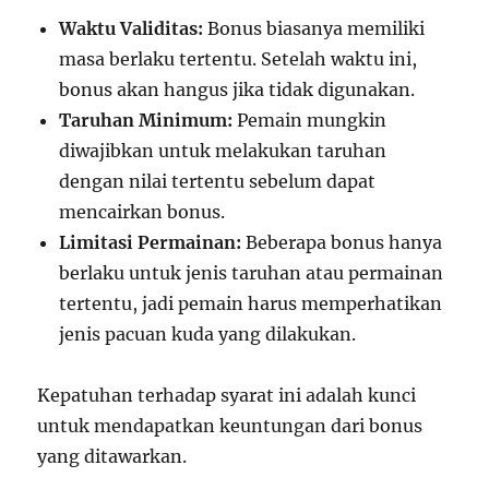
Waktu Validitas:
Bonus biasanya memiliki
masa berlaku tertentu. Setelah waktu ini,
bonus akan hangus jika tidak digunakan.
Taruhan Minimum:
Pemain mungkin
diwajibkan untuk melakukan taruhan
dengan nilai tertentu sebelum dapat
mencairkan bonus.
Limitasi Permainan:
Beberapa bonus hanya
berlaku untuk jenis taruhan atau permainan
tertentu, jadi pemain harus memperhatikan
jenis pacuan kuda yang dilakukan.
Kepatuhan terhadap syarat ini adalah kunci
untuk mendapatkan keuntungan dari bonus
yang ditawarkan.