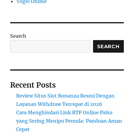
Togel Online
Search
SEARCH
Recent Posts
Review Situs Slot Bonanza Resmi Dengan
Layanan Withdraw Tercepat di 2026
Cara Menghindari Link RTP Online Palsu
yang Sering Menipu Pemula: Panduan Aman
Cepat