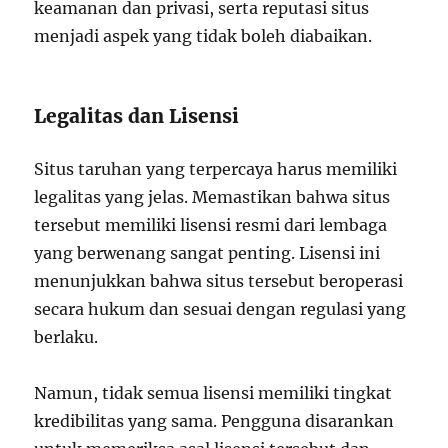
keamanan dan privasi, serta reputasi situs
menjadi aspek yang tidak boleh diabaikan.
Legalitas dan Lisensi
Situs taruhan yang terpercaya harus memiliki
legalitas yang jelas. Memastikan bahwa situs
tersebut memiliki lisensi resmi dari lembaga
yang berwenang sangat penting. Lisensi ini
menunjukkan bahwa situs tersebut beroperasi
secara hukum dan sesuai dengan regulasi yang
berlaku.
Namun, tidak semua lisensi memiliki tingkat
kredibilitas yang sama. Pengguna disarankan