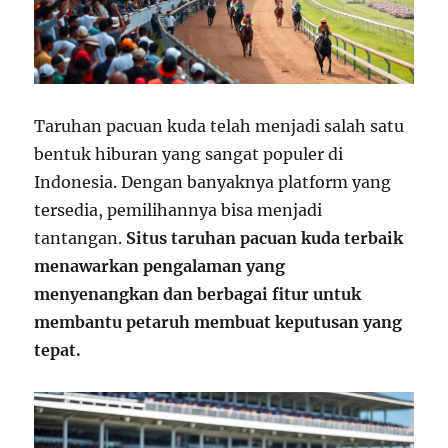
Taruhan pacuan kuda telah menjadi salah satu
bentuk hiburan yang sangat populer di
Indonesia. Dengan banyaknya platform yang
tersedia, pemilihannya bisa menjadi
tantangan.
Situs taruhan pacuan kuda terbaik
menawarkan pengalaman yang
menyenangkan dan berbagai fitur untuk
membantu petaruh membuat keputusan yang
tepat.