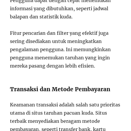
Pengguna dapat dengan cepat menemukan
informasi yang dibutuhkan, seperti jadwal
balapan dan statistik kuda.
Fitur pencarian dan filter yang efektif juga
sering disediakan untuk meningkatkan
pengalaman pengguna. Ini memungkinkan
pengguna menemukan taruhan yang ingin
mereka pasang dengan lebih efisien.
Transaksi dan Metode Pembayaran
Keamanan transaksi adalah salah satu prioritas
utama di situs taruhan pacuan kuda. Situs
terbaik menyediakan beragam metode
pembayaran, seperti transfer bank, kartu