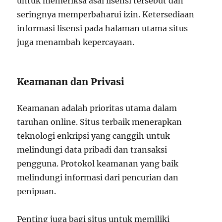
untuk memeriksa asal lisensi tersebut dan
seringnya memperbaharui izin. Ketersediaan
informasi lisensi pada halaman utama situs
juga menambah kepercayaan.
Keamanan dan Privasi
Keamanan adalah prioritas utama dalam
taruhan online. Situs terbaik menerapkan
teknologi enkripsi yang canggih untuk
melindungi data pribadi dan transaksi
pengguna. Protokol keamanan yang baik
melindungi informasi dari pencurian dan
penipuan.
Penting juga bagi situs untuk memiliki