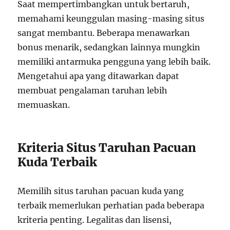
Saat mempertimbangkan untuk bertaruh,
memahami keunggulan masing-masing situs
sangat membantu. Beberapa menawarkan
bonus menarik, sedangkan lainnya mungkin
memiliki antarmuka pengguna yang lebih baik.
Mengetahui apa yang ditawarkan dapat
membuat pengalaman taruhan lebih
memuaskan.
Kriteria Situs Taruhan Pacuan
Kuda Terbaik
Memilih situs taruhan pacuan kuda yang
terbaik memerlukan perhatian pada beberapa
kriteria penting. Legalitas dan lisensi,