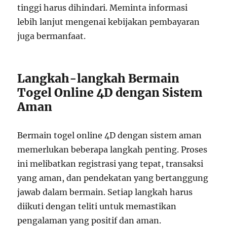
tinggi harus dihindari. Meminta informasi
lebih lanjut mengenai kebijakan pembayaran
juga bermanfaat.
Langkah-langkah Bermain
Togel Online 4D dengan Sistem
Aman
Bermain togel online 4D dengan sistem aman
memerlukan beberapa langkah penting. Proses
ini melibatkan registrasi yang tepat, transaksi
yang aman, dan pendekatan yang bertanggung
jawab dalam bermain. Setiap langkah harus
diikuti dengan teliti untuk memastikan
pengalaman yang positif dan aman.