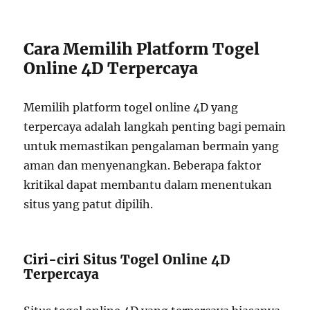
Cara Memilih Platform Togel
Online 4D Terpercaya
Memilih platform togel online 4D yang
terpercaya adalah langkah penting bagi pemain
untuk memastikan pengalaman bermain yang
aman dan menyenangkan. Beberapa faktor
kritikal dapat membantu dalam menentukan
situs yang patut dipilih.
Ciri-ciri Situs Togel Online 4D
Terpercaya