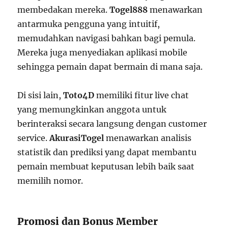
membedakan mereka.
Togel888
menawarkan
antarmuka pengguna yang intuitif,
memudahkan navigasi bahkan bagi pemula.
Mereka juga menyediakan aplikasi mobile
sehingga pemain dapat bermain di mana saja.
Di sisi lain,
Toto4D
memiliki fitur live chat
yang memungkinkan anggota untuk
berinteraksi secara langsung dengan customer
service.
AkurasiTogel
menawarkan analisis
statistik dan prediksi yang dapat membantu
pemain membuat keputusan lebih baik saat
memilih nomor.
Promosi dan Bonus Member