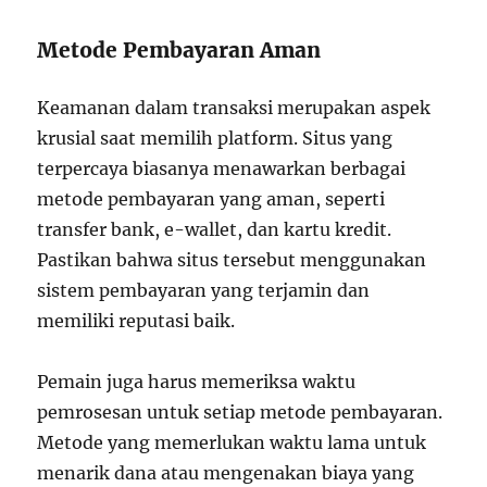
Metode Pembayaran Aman
Keamanan dalam transaksi merupakan aspek
krusial saat memilih platform. Situs yang
terpercaya biasanya menawarkan berbagai
metode pembayaran yang aman, seperti
transfer bank, e-wallet, dan kartu kredit.
Pastikan bahwa situs tersebut menggunakan
sistem pembayaran yang terjamin dan
memiliki reputasi baik.
Pemain juga harus memeriksa waktu
pemrosesan untuk setiap metode pembayaran.
Metode yang memerlukan waktu lama untuk
menarik dana atau mengenakan biaya yang