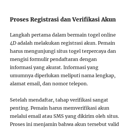
Proses Registrasi dan Verifikasi Akun
Langkah pertama dalam bermain togel online
4D adalah melakukan registrasi akun. Pemain
harus mengunjungi situs togel terpercaya dan
mengisi formulir pendaftaran dengan
informasi yang akurat. Informasi yang
umumnya diperlukan meliputi nama lengkap,
alamat email, dan nomor telepon.
Setelah mendaftar, tahap verifikasi sangat
penting. Pemain harus memverifikasi akun
melalui email atau SMS yang dikirim oleh situs.
Proses ini menjamin bahwa akun tersebut valid