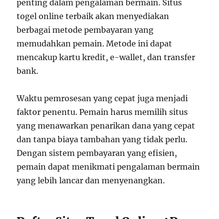
penting dalam pengalaman bermain. Situs
togel online terbaik akan menyediakan
berbagai metode pembayaran yang
memudahkan pemain. Metode ini dapat
mencakup kartu kredit, e-wallet, dan transfer
bank.
Waktu pemrosesan yang cepat juga menjadi
faktor penentu. Pemain harus memilih situs
yang menawarkan penarikan dana yang cepat
dan tanpa biaya tambahan yang tidak perlu.
Dengan sistem pembayaran yang efisien,
pemain dapat menikmati pengalaman bermain
yang lebih lancar dan menyenangkan.