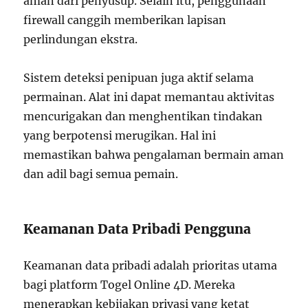
aman dari penyusup. Selain itu, penggunaan
firewall canggih memberikan lapisan
perlindungan ekstra.
Sistem deteksi penipuan juga aktif selama
permainan. Alat ini dapat memantau aktivitas
mencurigakan dan menghentikan tindakan
yang berpotensi merugikan. Hal ini
memastikan bahwa pengalaman bermain aman
dan adil bagi semua pemain.
Keamanan Data Pribadi Pengguna
Keamanan data pribadi adalah prioritas utama
bagi platform Togel Online 4D. Mereka
menerapkan kebijakan privasi yang ketat