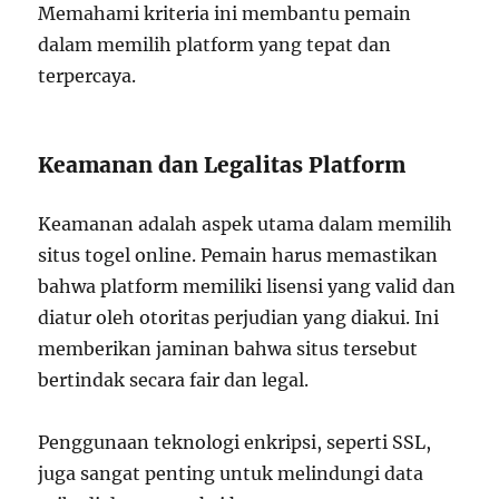
Memahami kriteria ini membantu pemain
dalam memilih platform yang tepat dan
terpercaya.
Keamanan dan Legalitas Platform
Keamanan adalah aspek utama dalam memilih
situs togel online. Pemain harus memastikan
bahwa platform memiliki lisensi yang valid dan
diatur oleh otoritas perjudian yang diakui. Ini
memberikan jaminan bahwa situs tersebut
bertindak secara fair dan legal.
Penggunaan teknologi enkripsi, seperti SSL,
juga sangat penting untuk melindungi data