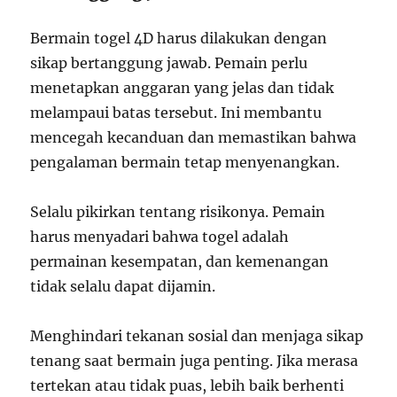
Bermain togel 4D harus dilakukan dengan
sikap bertanggung jawab. Pemain perlu
menetapkan anggaran yang jelas dan tidak
melampaui batas tersebut. Ini membantu
mencegah kecanduan dan memastikan bahwa
pengalaman bermain tetap menyenangkan.
Selalu pikirkan tentang risikonya. Pemain
harus menyadari bahwa togel adalah
permainan kesempatan, dan kemenangan
tidak selalu dapat dijamin.
Menghindari tekanan sosial dan menjaga sikap
tenang saat bermain juga penting. Jika merasa
tertekan atau tidak puas, lebih baik berhenti