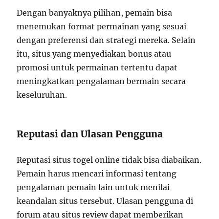
Dengan banyaknya pilihan, pemain bisa
menemukan format permainan yang sesuai
dengan preferensi dan strategi mereka. Selain
itu, situs yang menyediakan bonus atau
promosi untuk permainan tertentu dapat
meningkatkan pengalaman bermain secara
keseluruhan.
Reputasi dan Ulasan Pengguna
Reputasi situs togel online tidak bisa diabaikan.
Pemain harus mencari informasi tentang
pengalaman pemain lain untuk menilai
keandalan situs tersebut. Ulasan pengguna di
forum atau situs review dapat memberikan