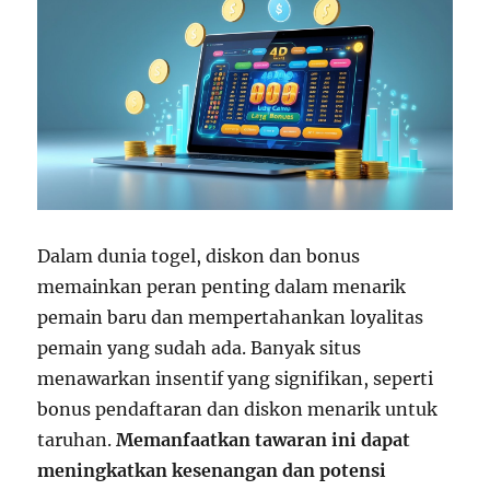
Dalam dunia togel, diskon dan bonus
memainkan peran penting dalam menarik
pemain baru dan mempertahankan loyalitas
pemain yang sudah ada. Banyak situs
menawarkan insentif yang signifikan, seperti
bonus pendaftaran dan diskon menarik untuk
taruhan.
Memanfaatkan tawaran ini dapat
meningkatkan kesenangan dan potensi