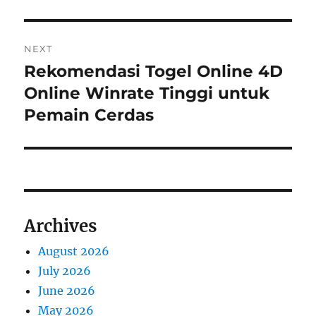
NEXT
Rekomendasi Togel Online 4D
Next
post:
Online Winrate Tinggi untuk
Pemain Cerdas
Archives
August 2026
July 2026
June 2026
May 2026