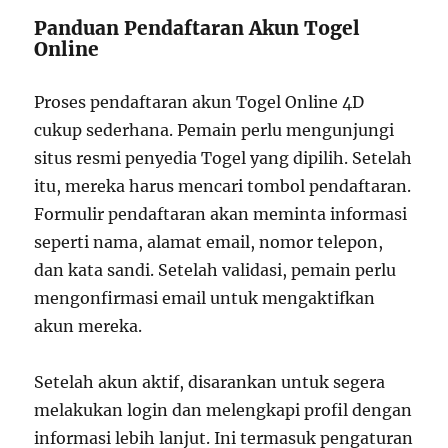
Panduan Pendaftaran Akun Togel
Online
Proses pendaftaran akun Togel Online 4D
cukup sederhana. Pemain perlu mengunjungi
situs resmi penyedia Togel yang dipilih. Setelah
itu, mereka harus mencari tombol pendaftaran.
Formulir pendaftaran akan meminta informasi
seperti nama, alamat email, nomor telepon,
dan kata sandi. Setelah validasi, pemain perlu
mengonfirmasi email untuk mengaktifkan
akun mereka.
Setelah akun aktif, disarankan untuk segera
melakukan login dan melengkapi profil dengan
informasi lebih lanjut. Ini termasuk pengaturan