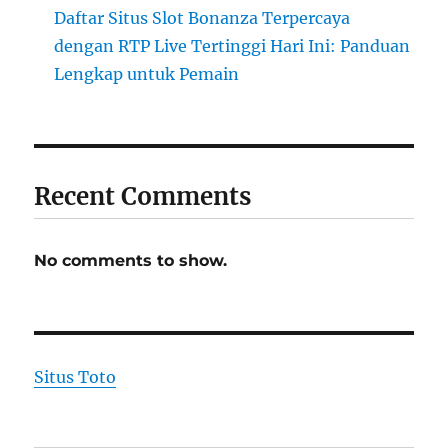
Daftar Situs Slot Bonanza Terpercaya
dengan RTP Live Tertinggi Hari Ini: Panduan
Lengkap untuk Pemain
Recent Comments
No comments to show.
Situs Toto