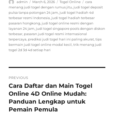
Author
Posted
Categories
Tags
admin
March 6, 2026
Togel Online
cara
on
menang judi togel dengan rumus jitu
,
judi togel deposit
pulsa tanpa potongan 24 jam
,
judi togel hadiah 4d
terbesar resmi Indonesia
,
judi togel hadiah terbesar
pasaran hongkong
,
judi togel online resmi dengan
layanan 24 jam
,
judi togel singapore pools dengan diskon
terbesar
,
pasaran judi togel resmi internasional
terpercaya
,
prediksi judi togel hari ini paling akurat
,
tips
bermain judi togel online modal kecil
,
trik menang judi
togel 2d 3d 4d setiap hari
Post
PREVIOUS
navigation
Cara Daftar dan Main Togel
Previous
post:
Online 4D Online Mudah:
Panduan Lengkap untuk
Pemain Pemula