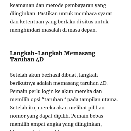
keamanan dan metode pembayaran yang
diinginkan. Pastikan untuk membaca syarat
dan ketentuan yang berlaku di situs untuk
menghindari masalah di masa depan.
Langkah-Langkah Memasang
Taruhan 4D
Setelah akun berhasil dibuat, langkah
berikutnya adalah memasang taruhan 4D.
Pemain perlu login ke akun mereka dan
memilih opsi “taruhan” pada tampilan utama.
Setelah itu, mereka akan melihat pilihan
nomor yang dapat dipilih. Pemain bebas
memilih empat angka yang diinginkan,