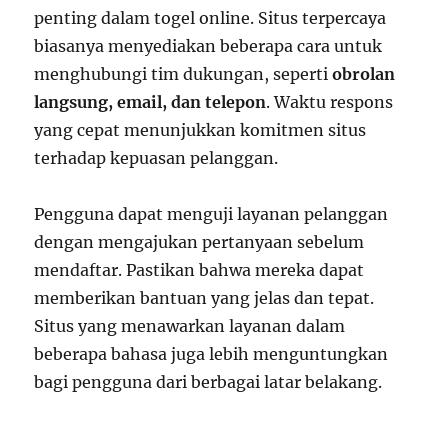
penting dalam togel online. Situs terpercaya
biasanya menyediakan beberapa cara untuk
menghubungi tim dukungan, seperti
obrolan
langsung, email, dan telepon
. Waktu respons
yang cepat menunjukkan komitmen situs
terhadap kepuasan pelanggan.
Pengguna dapat menguji layanan pelanggan
dengan mengajukan pertanyaan sebelum
mendaftar. Pastikan bahwa mereka dapat
memberikan bantuan yang jelas dan tepat.
Situs yang menawarkan layanan dalam
beberapa bahasa juga lebih menguntungkan
bagi pengguna dari berbagai latar belakang.