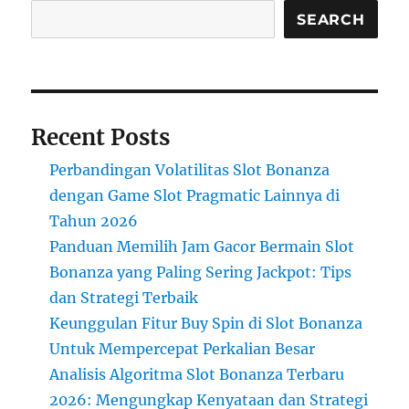
SEARCH
Recent Posts
Perbandingan Volatilitas Slot Bonanza
dengan Game Slot Pragmatic Lainnya di
Tahun 2026
Panduan Memilih Jam Gacor Bermain Slot
Bonanza yang Paling Sering Jackpot: Tips
dan Strategi Terbaik
Keunggulan Fitur Buy Spin di Slot Bonanza
Untuk Mempercepat Perkalian Besar
Analisis Algoritma Slot Bonanza Terbaru
2026: Mengungkap Kenyataan dan Strategi