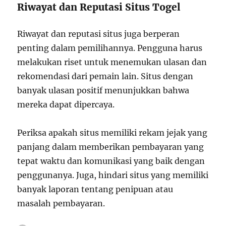
Riwayat dan Reputasi Situs Togel
Riwayat dan reputasi situs juga berperan
penting dalam pemilihannya. Pengguna harus
melakukan riset untuk menemukan ulasan dan
rekomendasi dari pemain lain. Situs dengan
banyak ulasan positif menunjukkan bahwa
mereka dapat dipercaya.
Periksa apakah situs memiliki rekam jejak yang
panjang dalam memberikan pembayaran yang
tepat waktu dan komunikasi yang baik dengan
penggunanya. Juga, hindari situs yang memiliki
banyak laporan tentang penipuan atau
masalah pembayaran.