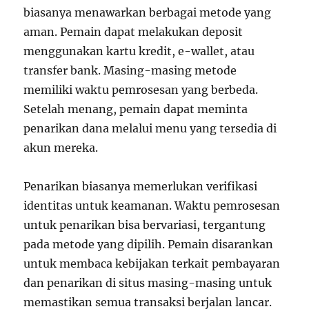
biasanya menawarkan berbagai metode yang
aman. Pemain dapat melakukan deposit
menggunakan kartu kredit, e-wallet, atau
transfer bank. Masing-masing metode
memiliki waktu pemrosesan yang berbeda.
Setelah menang, pemain dapat meminta
penarikan dana melalui menu yang tersedia di
akun mereka.
Penarikan biasanya memerlukan verifikasi
identitas untuk keamanan. Waktu pemrosesan
untuk penarikan bisa bervariasi, tergantung
pada metode yang dipilih. Pemain disarankan
untuk membaca kebijakan terkait pembayaran
dan penarikan di situs masing-masing untuk
memastikan semua transaksi berjalan lancar.