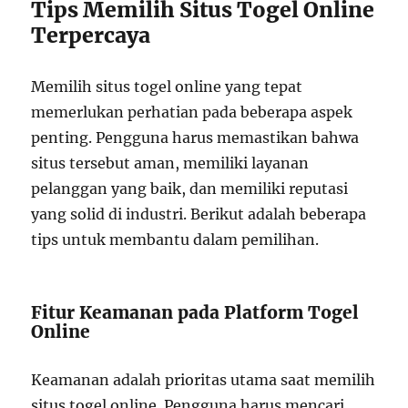
Tips Memilih Situs Togel Online
Terpercaya
Memilih situs togel online yang tepat
memerlukan perhatian pada beberapa aspek
penting. Pengguna harus memastikan bahwa
situs tersebut aman, memiliki layanan
pelanggan yang baik, dan memiliki reputasi
yang solid di industri. Berikut adalah beberapa
tips untuk membantu dalam pemilihan.
Fitur Keamanan pada Platform Togel
Online
Keamanan adalah prioritas utama saat memilih
situs togel online. Pengguna harus mencari