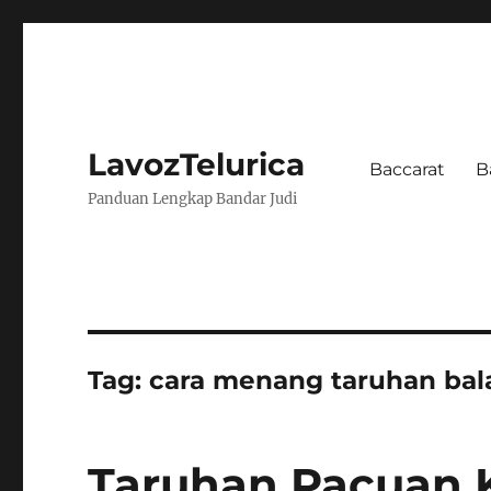
LavozTelurica
Baccarat
B
Panduan Lengkap Bandar Judi
Tag:
cara menang taruhan bal
Taruhan Pacuan K