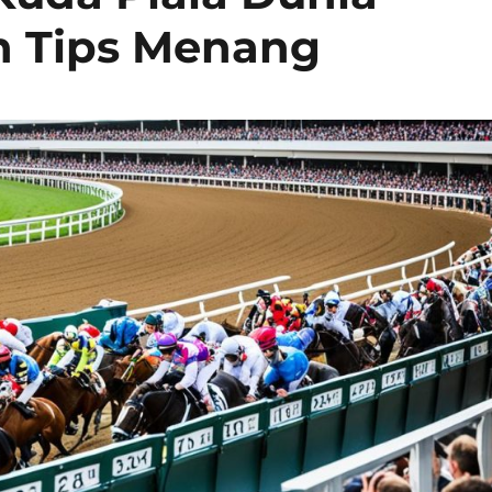
an Tips Menang