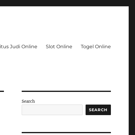
itus Judi Online
Slot Online
Togel Online
Search
SEARCH