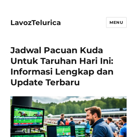
LavozTelurica
MENU
Jadwal Pacuan Kuda
Untuk Taruhan Hari Ini:
Informasi Lengkap dan
Update Terbaru