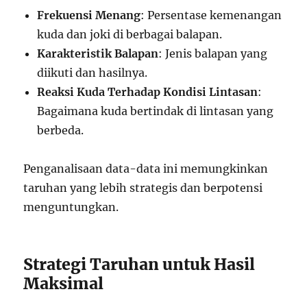
Frekuensi Menang
: Persentase kemenangan
kuda dan joki di berbagai balapan.
Karakteristik Balapan
: Jenis balapan yang
diikuti dan hasilnya.
Reaksi Kuda Terhadap Kondisi Lintasan
:
Bagaimana kuda bertindak di lintasan yang
berbeda.
Penganalisaan data-data ini memungkinkan
taruhan yang lebih strategis dan berpotensi
menguntungkan.
Strategi Taruhan untuk Hasil
Maksimal