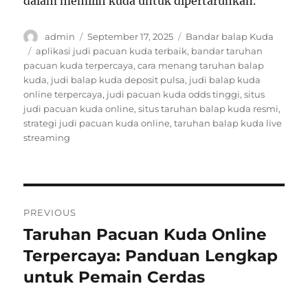
dalam memilih kuda untuk dipertaruhkan.
Author
Posted
Categories
admin
September 17, 2025
Bandar balap Kuda
on
Tags
aplikasi judi pacuan kuda terbaik
,
bandar taruhan
pacuan kuda terpercaya
,
cara menang taruhan balap
kuda
,
judi balap kuda deposit pulsa
,
judi balap kuda
online terpercaya
,
judi pacuan kuda odds tinggi
,
situs
judi pacuan kuda online
,
situs taruhan balap kuda resmi
,
strategi judi pacuan kuda online
,
taruhan balap kuda live
streaming
Post
PREVIOUS
navigation
Taruhan Pacuan Kuda Online
Previous
post:
Terpercaya: Panduan Lengkap
untuk Pemain Cerdas