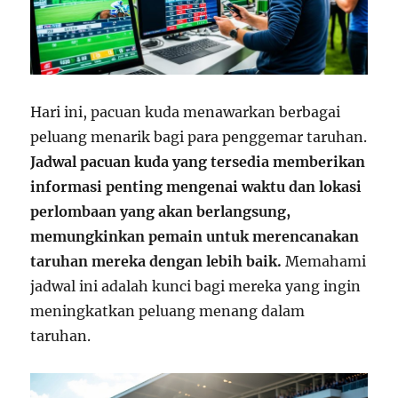
Hari ini, pacuan kuda menawarkan berbagai
peluang menarik bagi para penggemar taruhan.
Jadwal pacuan kuda yang tersedia memberikan
informasi penting mengenai waktu dan lokasi
perlombaan yang akan berlangsung,
memungkinkan pemain untuk merencanakan
taruhan mereka dengan lebih baik.
Memahami
jadwal ini adalah kunci bagi mereka yang ingin
meningkatkan peluang menang dalam
taruhan.