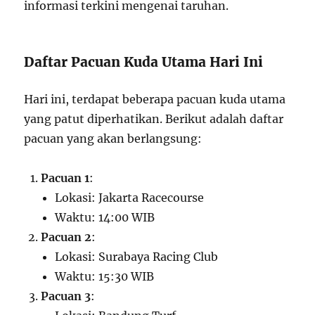
informasi terkini mengenai taruhan.
Daftar Pacuan Kuda Utama Hari Ini
Hari ini, terdapat beberapa pacuan kuda utama
yang patut diperhatikan. Berikut adalah daftar
pacuan yang akan berlangsung:
Pacuan 1
:
Lokasi: Jakarta Racecourse
Waktu: 14:00 WIB
Pacuan 2
:
Lokasi: Surabaya Racing Club
Waktu: 15:30 WIB
Pacuan 3
: