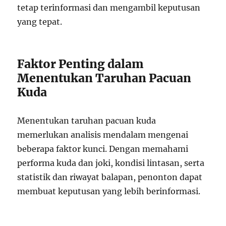
tetap terinformasi dan mengambil keputusan
yang tepat.
Faktor Penting dalam
Menentukan Taruhan Pacuan
Kuda
Menentukan taruhan pacuan kuda
memerlukan analisis mendalam mengenai
beberapa faktor kunci. Dengan memahami
performa kuda dan joki, kondisi lintasan, serta
statistik dan riwayat balapan, penonton dapat
membuat keputusan yang lebih berinformasi.