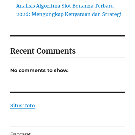
Analisis Algoritma Slot Bonanza Terbaru
2026: Mengungkap Kenyataan dan Strategi
Recent Comments
No comments to show.
Situs Toto
Baccarat