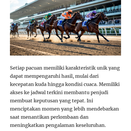
Setiap pacuan memiliki karakteristik unik yang
dapat mempengaruhi hasil, mulai dari
kecepatan kuda hingga kondisi cuaca. Memiliki
akses ke jadwal terkini membantu penjudi
membuat keputusan yang tepat. Ini
menciptakan momen yang lebih mendebarkan
saat menantikan perlombaan dan
meningkatkan pengalaman keseluruhan.