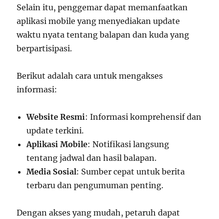
Selain itu, penggemar dapat memanfaatkan
aplikasi mobile yang menyediakan update
waktu nyata tentang balapan dan kuda yang
berpartisipasi.
Berikut adalah cara untuk mengakses
informasi:
Website Resmi
: Informasi komprehensif dan
update terkini.
Aplikasi Mobile
: Notifikasi langsung
tentang jadwal dan hasil balapan.
Media Sosial
: Sumber cepat untuk berita
terbaru dan pengumuman penting.
Dengan akses yang mudah, petaruh dapat