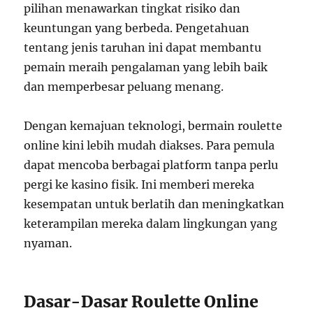
pilihan menawarkan tingkat risiko dan
keuntungan yang berbeda. Pengetahuan
tentang jenis taruhan ini dapat membantu
pemain meraih pengalaman yang lebih baik
dan memperbesar peluang menang.
Dengan kemajuan teknologi, bermain roulette
online kini lebih mudah diakses. Para pemula
dapat mencoba berbagai platform tanpa perlu
pergi ke kasino fisik. Ini memberi mereka
kesempatan untuk berlatih dan meningkatkan
keterampilan mereka dalam lingkungan yang
nyaman.
Dasar-Dasar Roulette Online