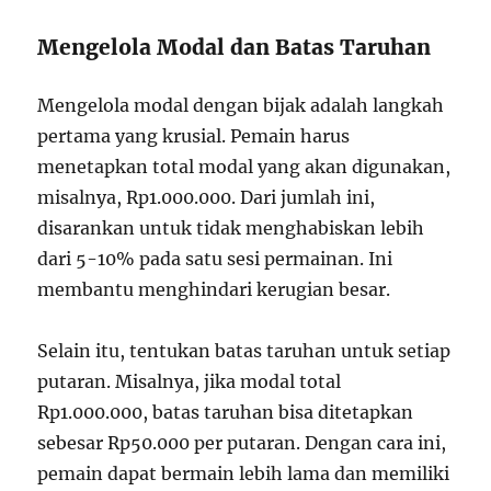
Mengelola Modal dan Batas Taruhan
Mengelola modal dengan bijak adalah langkah
pertama yang krusial. Pemain harus
menetapkan total modal yang akan digunakan,
misalnya, Rp1.000.000. Dari jumlah ini,
disarankan untuk tidak menghabiskan lebih
dari 5-10% pada satu sesi permainan. Ini
membantu menghindari kerugian besar.
Selain itu, tentukan batas taruhan untuk setiap
putaran. Misalnya, jika modal total
Rp1.000.000, batas taruhan bisa ditetapkan
sebesar Rp50.000 per putaran. Dengan cara ini,
pemain dapat bermain lebih lama dan memiliki