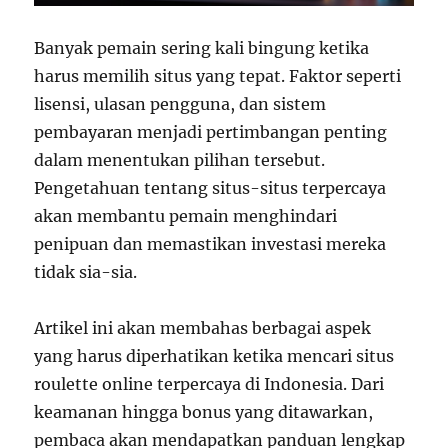
Banyak pemain sering kali bingung ketika
harus memilih situs yang tepat. Faktor seperti
lisensi, ulasan pengguna, dan sistem
pembayaran menjadi pertimbangan penting
dalam menentukan pilihan tersebut.
Pengetahuan tentang situs-situs terpercaya
akan membantu pemain menghindari
penipuan dan memastikan investasi mereka
tidak sia-sia.
Artikel ini akan membahas berbagai aspek
yang harus diperhatikan ketika mencari situs
roulette online terpercaya di Indonesia. Dari
keamanan hingga bonus yang ditawarkan,
pembaca akan mendapatkan panduan lengkap