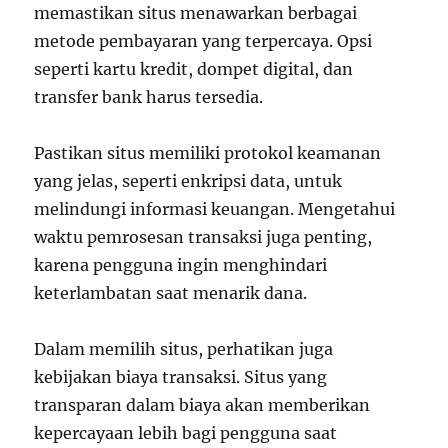
memastikan situs menawarkan berbagai
metode pembayaran yang terpercaya. Opsi
seperti kartu kredit, dompet digital, dan
transfer bank harus tersedia.
Pastikan situs memiliki protokol keamanan
yang jelas, seperti enkripsi data, untuk
melindungi informasi keuangan. Mengetahui
waktu pemrosesan transaksi juga penting,
karena pengguna ingin menghindari
keterlambatan saat menarik dana.
Dalam memilih situs, perhatikan juga
kebijakan biaya transaksi. Situs yang
transparan dalam biaya akan memberikan
kepercayaan lebih bagi pengguna saat