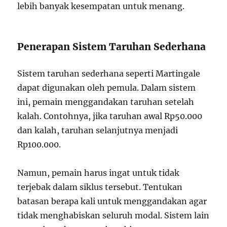
lebih banyak kesempatan untuk menang.
Penerapan Sistem Taruhan Sederhana
Sistem taruhan sederhana seperti Martingale
dapat digunakan oleh pemula. Dalam sistem
ini, pemain menggandakan taruhan setelah
kalah. Contohnya, jika taruhan awal Rp50.000
dan kalah, taruhan selanjutnya menjadi
Rp100.000.
Namun, pemain harus ingat untuk tidak
terjebak dalam siklus tersebut. Tentukan
batasan berapa kali untuk menggandakan agar
tidak menghabiskan seluruh modal. Sistem lain