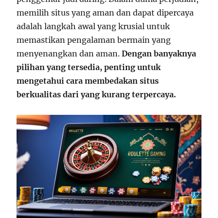
memilih situs yang aman dan dapat dipercaya
adalah langkah awal yang krusial untuk
memastikan pengalaman bermain yang
menyenangkan dan aman.
Dengan banyaknya
pilihan yang tersedia, penting untuk
mengetahui cara membedakan situs
berkualitas dari yang kurang terpercaya.