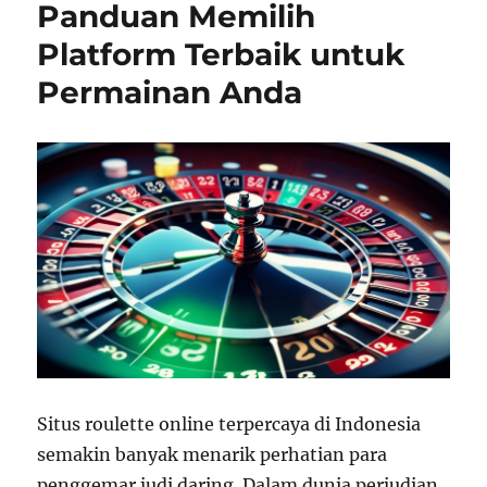
Panduan Memilih
Platform Terbaik untuk
Permainan Anda
Situs roulette online terpercaya di Indonesia
semakin banyak menarik perhatian para
penggemar judi daring. Dalam dunia perjudian,