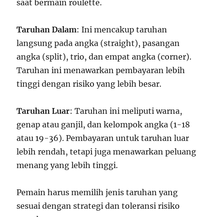
saat bermain roulette.
Taruhan Dalam
: Ini mencakup taruhan
langsung pada angka (straight), pasangan
angka (split), trio, dan empat angka (corner).
Taruhan ini menawarkan pembayaran lebih
tinggi dengan risiko yang lebih besar.
Taruhan Luar
: Taruhan ini meliputi warna,
genap atau ganjil, dan kelompok angka (1-18
atau 19-36). Pembayaran untuk taruhan luar
lebih rendah, tetapi juga menawarkan peluang
menang yang lebih tinggi.
Pemain harus memilih jenis taruhan yang
sesuai dengan strategi dan toleransi risiko