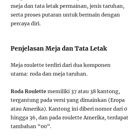
meja dan tata letak permainan, jenis taruhan,
serta proses putaran untuk bermain dengan
percaya diri.
Penjelasan Meja dan Tata Letak
Meja roulette terdiri dari dua komponen
utama: roda dan meja taruhan.
Roda Roulette
memiliki 37 atau 38 kantong,
tergantung pada versi yang dimainkan (Eropa
atau Amerika). Kantong ini diberi nomor dari 0
hingga 36, dan pada roulette Amerika, terdapat
tambahan “00”.