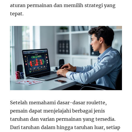
aturan permainan dan memilih strategi yang
tepat.
Setelah memahami dasar-dasar roulette,
pemain dapat menjelajahi berbagai jenis
taruhan dan varian permainan yang tersedia.
Dari taruhan dalam hingga taruhan luar, setiap