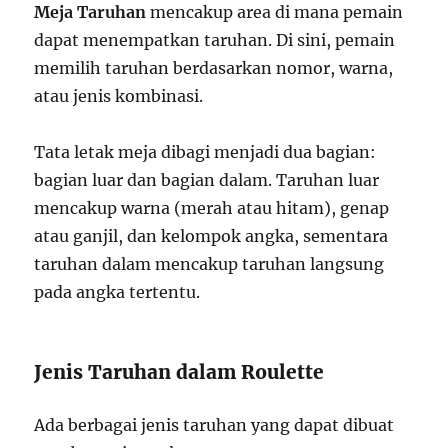
Meja Taruhan
mencakup area di mana pemain
dapat menempatkan taruhan. Di sini, pemain
memilih taruhan berdasarkan nomor, warna,
atau jenis kombinasi.
Tata letak meja dibagi menjadi dua bagian:
bagian luar dan bagian dalam. Taruhan luar
mencakup warna (merah atau hitam), genap
atau ganjil, dan kelompok angka, sementara
taruhan dalam mencakup taruhan langsung
pada angka tertentu.
Jenis Taruhan dalam Roulette
Ada berbagai jenis taruhan yang dapat dibuat