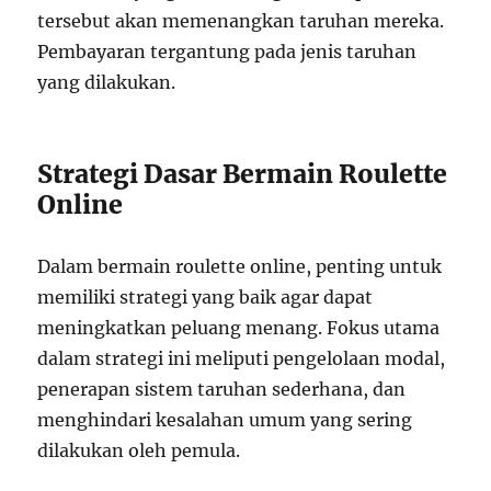
tersebut akan memenangkan taruhan mereka.
Pembayaran tergantung pada jenis taruhan
yang dilakukan.
Strategi Dasar Bermain Roulette
Online
Dalam bermain roulette online, penting untuk
memiliki strategi yang baik agar dapat
meningkatkan peluang menang. Fokus utama
dalam strategi ini meliputi pengelolaan modal,
penerapan sistem taruhan sederhana, dan
menghindari kesalahan umum yang sering
dilakukan oleh pemula.