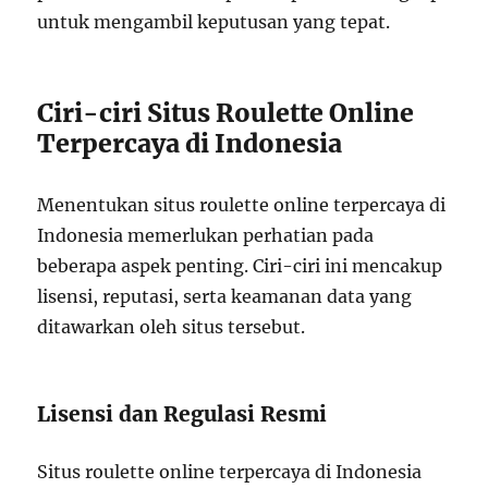
untuk mengambil keputusan yang tepat.
Ciri-ciri Situs Roulette Online
Terpercaya di Indonesia
Menentukan situs roulette online terpercaya di
Indonesia memerlukan perhatian pada
beberapa aspek penting. Ciri-ciri ini mencakup
lisensi, reputasi, serta keamanan data yang
ditawarkan oleh situs tersebut.
Lisensi dan Regulasi Resmi
Situs roulette online terpercaya di Indonesia