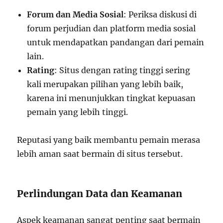
Forum dan Media Sosial
: Periksa diskusi di
forum perjudian dan platform media sosial
untuk mendapatkan pandangan dari pemain
lain.
Rating
: Situs dengan rating tinggi sering
kali merupakan pilihan yang lebih baik,
karena ini menunjukkan tingkat kepuasan
pemain yang lebih tinggi.
Reputasi yang baik membantu pemain merasa
lebih aman saat bermain di situs tersebut.
Perlindungan Data dan Keamanan
Aspek keamanan sangat penting saat bermain