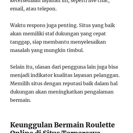
ketersediaan layanan ini, seperti live chat,
email, atau telepon.
Waktu respons juga penting. Situs yang baik
akan memiliki staf dukungan yang cepat
tanggap, siap membantu menyelesaikan
masalah yang mungkin timbul.
Selain itu, ulasan dari pengguna lain juga bisa
menjadi indikator kualitas layanan pelanggan.
Memilih situs dengan reputasi baik dalam hal
dukungan akan meningkatkan pengalaman
bermain.
Keunggulan Bermain Roulette