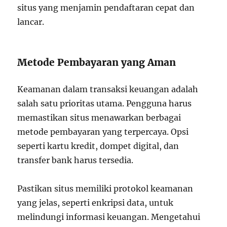
situs yang menjamin pendaftaran cepat dan
lancar.
Metode Pembayaran yang Aman
Keamanan dalam transaksi keuangan adalah
salah satu prioritas utama. Pengguna harus
memastikan situs menawarkan berbagai
metode pembayaran yang terpercaya. Opsi
seperti kartu kredit, dompet digital, dan
transfer bank harus tersedia.
Pastikan situs memiliki protokol keamanan
yang jelas, seperti enkripsi data, untuk
melindungi informasi keuangan. Mengetahui