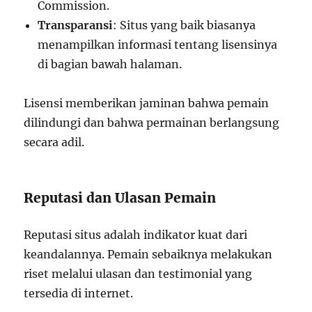
Commission.
Transparansi
: Situs yang baik biasanya
menampilkan informasi tentang lisensinya
di bagian bawah halaman.
Lisensi memberikan jaminan bahwa pemain
dilindungi dan bahwa permainan berlangsung
secara adil.
Reputasi dan Ulasan Pemain
Reputasi situs adalah indikator kuat dari
keandalannya. Pemain sebaiknya melakukan
riset melalui ulasan dan testimonial yang
tersedia di internet.