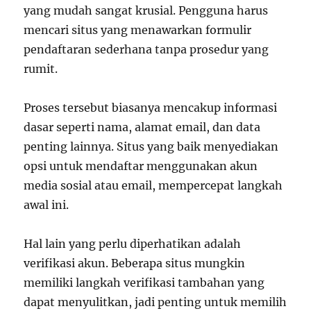
yang mudah sangat krusial. Pengguna harus
mencari situs yang menawarkan formulir
pendaftaran sederhana tanpa prosedur yang
rumit.
Proses tersebut biasanya mencakup informasi
dasar seperti nama, alamat email, dan data
penting lainnya. Situs yang baik menyediakan
opsi untuk mendaftar menggunakan akun
media sosial atau email, mempercepat langkah
awal ini.
Hal lain yang perlu diperhatikan adalah
verifikasi akun. Beberapa situs mungkin
memiliki langkah verifikasi tambahan yang
dapat menyulitkan, jadi penting untuk memilih