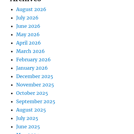
August 2026
July 2026
June 2026
May 2026
April 2026
March 2026
February 2026
January 2026
December 2025
November 2025
October 2025
September 2025
August 2025
July 2025
June 2025