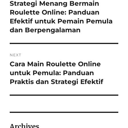
navigation
Strategi Menang Bermain
Previous
post:
Roulette Online: Panduan
Efektif untuk Pemain Pemula
dan Berpengalaman
NEXT
Cara Main Roulette Online
Next
post:
untuk Pemula: Panduan
Praktis dan Strategi Efektif
Archives