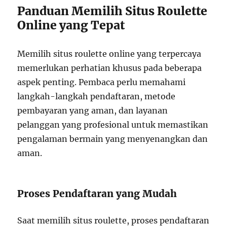
Panduan Memilih Situs Roulette
Online yang Tepat
Memilih situs roulette online yang terpercaya
memerlukan perhatian khusus pada beberapa
aspek penting. Pembaca perlu memahami
langkah-langkah pendaftaran, metode
pembayaran yang aman, dan layanan
pelanggan yang profesional untuk memastikan
pengalaman bermain yang menyenangkan dan
aman.
Proses Pendaftaran yang Mudah
Saat memilih situs roulette, proses pendaftaran