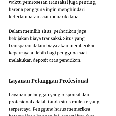
waktu pemrosesan transaksi juga penting,
karena pengguna ingin menghindari
keterlambatan saat menarik dana.
Dalam memilih situs, perhatikan juga
kebijakan biaya transaksi. Situs yang
transparan dalam biaya akan memberikan
kepercayaan lebih bagi pengguna saat
melakukan deposit atau penarikan.
Layanan Pelanggan Profesional
Layanan pelanggan yang responsif dan
profesional adalah tanda situs roulette yang
terpercaya. Pengguna harus memeriksa