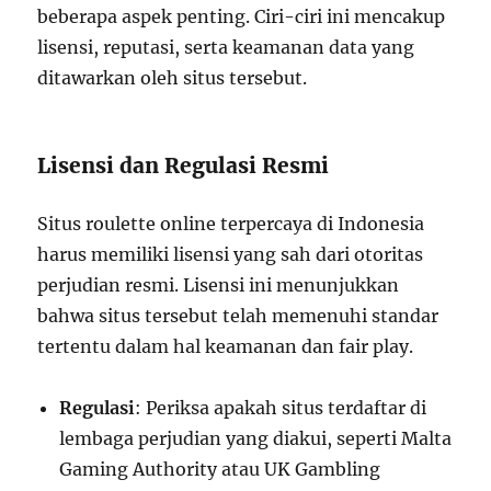
beberapa aspek penting. Ciri-ciri ini mencakup
lisensi, reputasi, serta keamanan data yang
ditawarkan oleh situs tersebut.
Lisensi dan Regulasi Resmi
Situs roulette online terpercaya di Indonesia
harus memiliki lisensi yang sah dari otoritas
perjudian resmi. Lisensi ini menunjukkan
bahwa situs tersebut telah memenuhi standar
tertentu dalam hal keamanan dan fair play.
Regulasi
: Periksa apakah situs terdaftar di
lembaga perjudian yang diakui, seperti Malta
Gaming Authority atau UK Gambling