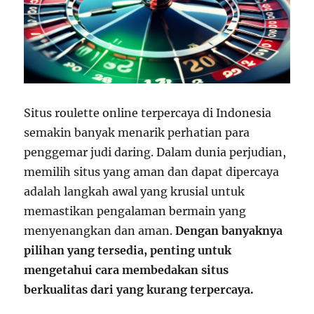
Situs roulette online terpercaya di Indonesia
semakin banyak menarik perhatian para
penggemar judi daring. Dalam dunia perjudian,
memilih situs yang aman dan dapat dipercaya
adalah langkah awal yang krusial untuk
memastikan pengalaman bermain yang
menyenangkan dan aman.
Dengan banyaknya
pilihan yang tersedia, penting untuk
mengetahui cara membedakan situs
berkualitas dari yang kurang terpercaya.