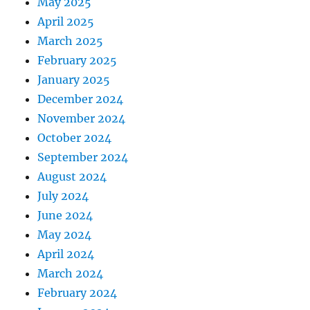
May 2025
April 2025
March 2025
February 2025
January 2025
December 2024
November 2024
October 2024
September 2024
August 2024
July 2024
June 2024
May 2024
April 2024
March 2024
February 2024