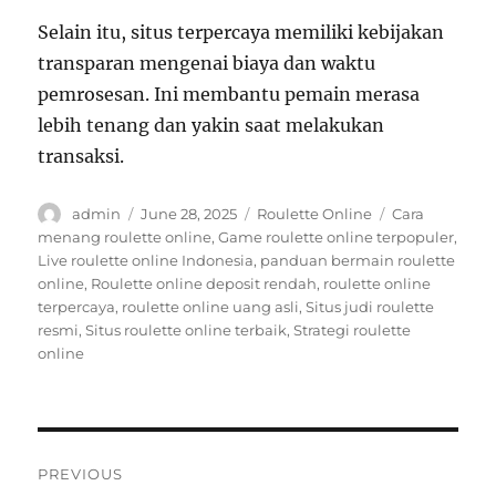
Selain itu, situs terpercaya memiliki kebijakan
transparan mengenai biaya dan waktu
pemrosesan. Ini membantu pemain merasa
lebih tenang dan yakin saat melakukan
transaksi.
Author
Posted
Categories
Tags
admin
June 28, 2025
Roulette Online
Cara
on
menang roulette online
,
Game roulette online terpopuler
,
Live roulette online Indonesia
,
panduan bermain roulette
online
,
Roulette online deposit rendah
,
roulette online
terpercaya
,
roulette online uang asli
,
Situs judi roulette
resmi
,
Situs roulette online terbaik
,
Strategi roulette
online
Post
PREVIOUS