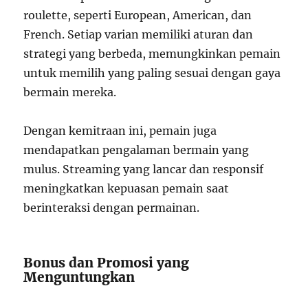
roulette, seperti European, American, dan
French. Setiap varian memiliki aturan dan
strategi yang berbeda, memungkinkan pemain
untuk memilih yang paling sesuai dengan gaya
bermain mereka.
Dengan kemitraan ini, pemain juga
mendapatkan pengalaman bermain yang
mulus. Streaming yang lancar dan responsif
meningkatkan kepuasan pemain saat
berinteraksi dengan permainan.
Bonus dan Promosi yang
Menguntungkan