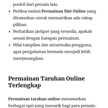
positif dari pemain lain.
Periksa variasi
Permainan Slot Online
yang
ditawarkan untuk memastikan ada cukup
pilihan.
Perhatikan jackpot yang tersedia, apakah
sesuai dengan harapan permainan.
Nilai tampilan dan antarmuka pengguna,
agar pengalaman bermain menjadi lebih
menyenangkan.
Permainan Taruhan Online
Terlengkap
Permainan taruhan online
menawarkan
berbagai opsi yang menarik bagi para pemain.