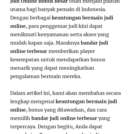
Judi Online Bonus Besar
telah menjadi pilihan
utama bagi banyak pemain di Indonesia.
Dengan berbagai
keuntungan bermain judi
online
, para penggemar judi kini dapat
menikmati kenyamanan serta akses yang
mudah kapan saja. Maraknya
bandar judi
online terbesar
memberikan player
kesempatan untuk mendapatkan bonus
menarik yang dapat meningkatkan
pengalaman bermain mereka.
Dalam artikel ini, kami akan membahas secara
lengkap mengenai
keuntungan bermain judi
online
, bonus yang ditawarkan, dan cara
memilih
bandar judi online terbesar
yang
terpercaya. Dengan begitu, Anda dapat