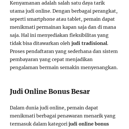
Kenyamanan adalah salah satu daya tarik
utama judi online. Dengan berbagai perangkat,
seperti smartphone atau tablet, pemain dapat
menikmati permainan kapan saja dan di mana
saja. Hal ini menyediakan fleksibilitas yang
tidak bisa ditawarkan oleh
judi tradisional
.
Proses pendaftaran yang sederhana dan sistem
pembayaran yang cepat menjadikan
pengalaman bermain semakin menyenangkan.
Judi Online Bonus Besar
Dalam dunia judi online, pemain dapat
menikmati berbagai penawaran menarik yang
termasuk dalam kategori
judi online bonus