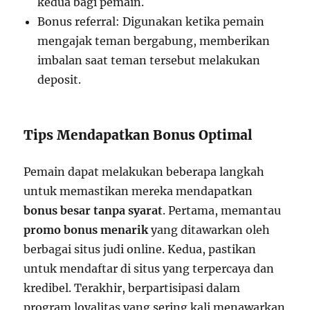
kedua bagi pemain.
Bonus referral: Digunakan ketika pemain
mengajak teman bergabung, memberikan
imbalan saat teman tersebut melakukan
deposit.
Tips Mendapatkan Bonus Optimal
Pemain dapat melakukan beberapa langkah
untuk memastikan mereka mendapatkan
bonus besar tanpa syarat
. Pertama, memantau
promo bonus menarik
yang ditawarkan oleh
berbagai situs judi online. Kedua, pastikan
untuk mendaftar di situs yang terpercaya dan
kredibel. Terakhir, berpartisipasi dalam
program loyalitas yang sering kali menawarkan