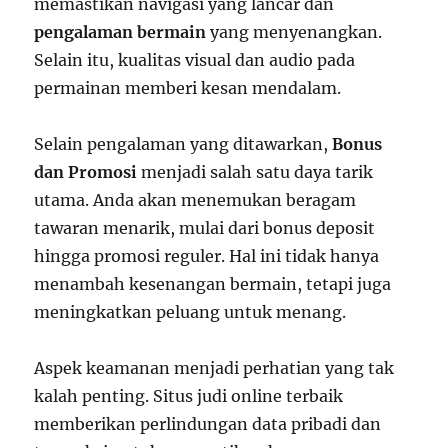
memastikan navigasi yang lancar dan
pengalaman bermain
yang menyenangkan.
Selain itu, kualitas visual dan audio pada
permainan memberi kesan mendalam.
Selain pengalaman yang ditawarkan,
Bonus
dan Promosi
menjadi salah satu daya tarik
utama. Anda akan menemukan beragam
tawaran menarik, mulai dari bonus deposit
hingga promosi reguler. Hal ini tidak hanya
menambah kesenangan bermain, tetapi juga
meningkatkan peluang untuk menang.
Aspek keamanan menjadi perhatian yang tak
kalah penting. Situs judi online terbaik
memberikan perlindungan data pribadi dan