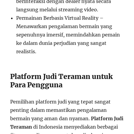
berinteraksi dengan dealer nyata secara
langsung melalui streaming video.
Permainan Berbasis Virtual Reality –
Menawarkan pengalaman bermain yang
sepenuhnya imersif, memindahkan pemain
ke dalam dunia perjudian yang sangat
realistis.
Platform Judi Teraman untuk
Para Pengguna
Pemilihan platform judi yang tepat sangat
penting dalam memastikan pengalaman
bermain yang aman dan nyaman.
Platform Judi
Teraman
di Indonesia menyediakan berbagai