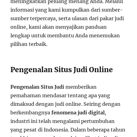
meningkatkan peluang menang Anda. Melalui
informasi yang kami kumpulkan dari sumber-
sumber terpercaya, serta ulasan dari pakar judi
online, kami akan menyajikan panduan
lengkap untuk membantu Anda menemukan
pilihan terbaik.
Pengenalan Situs Judi Online
Pengenalan Situs Judi
memberikan
pemahaman mendasar tentang apa yang
dimaksud dengan judi online. Seiring dengan
berkembangnya
fenomena judi digital
,
industri ini telah mengalami pertumbuhan
yang pesat di Indonesia. Dalam beberapa tahun