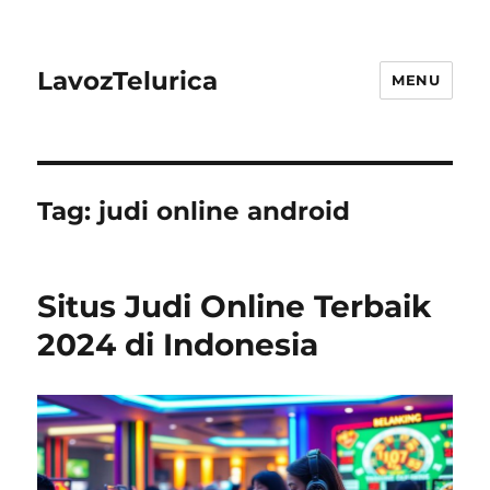
LavozTelurica
MENU
Tag:
judi online android
Situs Judi Online Terbaik
2024 di Indonesia