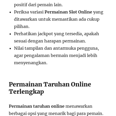
positif dari pemain lain.
Periksa variasi
Permainan Slot Online
yang
ditawarkan untuk memastikan ada cukup
pilihan.
Perhatikan jackpot yang tersedia, apakah
sesuai dengan harapan permainan.
Nilai tampilan dan antarmuka pengguna,
agar pengalaman bermain menjadi lebih
menyenangkan.
Permainan Taruhan Online
Terlengkap
Permainan taruhan online
menawarkan
berbagai opsi yang menarik bagi para pemain.