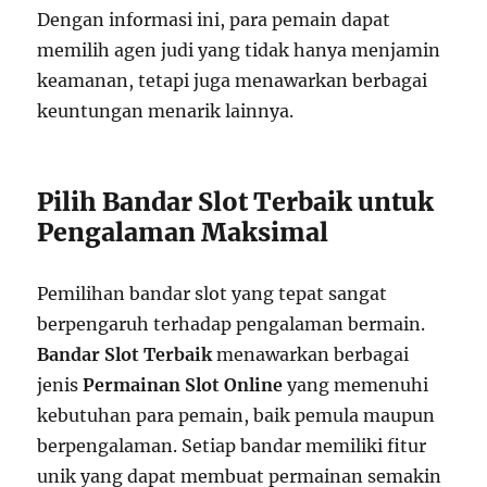
Dengan informasi ini, para pemain dapat
memilih agen judi yang tidak hanya menjamin
keamanan, tetapi juga menawarkan berbagai
keuntungan menarik lainnya.
Pilih Bandar Slot Terbaik untuk
Pengalaman Maksimal
Pemilihan bandar slot yang tepat sangat
berpengaruh terhadap pengalaman bermain.
Bandar Slot Terbaik
menawarkan berbagai
jenis
Permainan Slot Online
yang memenuhi
kebutuhan para pemain, baik pemula maupun
berpengalaman. Setiap bandar memiliki fitur
unik yang dapat membuat permainan semakin