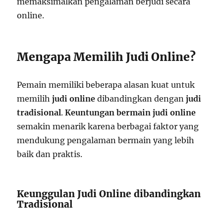
memaksimalkan pengalaman berjudi secara
online.
Mengapa Memilih Judi Online?
Pemain memiliki beberapa alasan kuat untuk
memilih
judi online
dibandingkan dengan
judi
tradisional
.
Keuntungan bermain judi online
semakin menarik karena berbagai faktor yang
mendukung pengalaman bermain yang lebih
baik dan praktis.
Keunggulan Judi Online dibandingkan
Tradisional