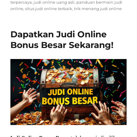
terpercaya
,
judi online uang asli
,
panduan bermain judi
online
,
situs judi online terbaik
,
trik menang judi online
Dapatkan Judi Online
Bonus Besar Sekarang!