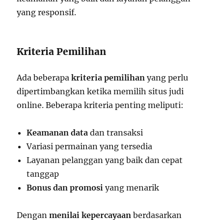
yang responsif.
Kriteria Pemilihan
Ada beberapa
kriteria pemilihan
yang perlu
dipertimbangkan ketika memilih situs judi
online. Beberapa kriteria penting meliputi:
Keamanan data
dan transaksi
Variasi permainan yang tersedia
Layanan pelanggan yang baik dan cepat
tanggap
Bonus dan promosi
yang menarik
Dengan
menilai kepercayaan
berdasarkan