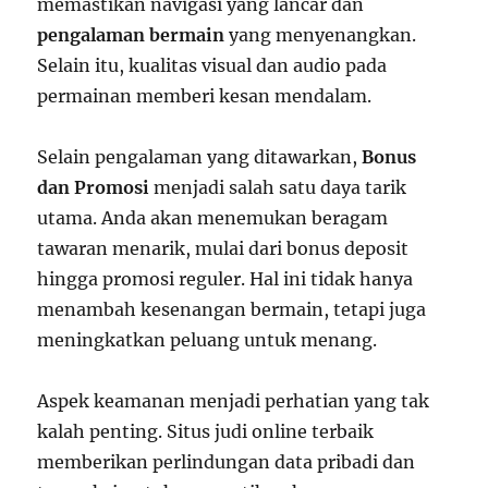
memastikan navigasi yang lancar dan
pengalaman bermain
yang menyenangkan.
Selain itu, kualitas visual dan audio pada
permainan memberi kesan mendalam.
Selain pengalaman yang ditawarkan,
Bonus
dan Promosi
menjadi salah satu daya tarik
utama. Anda akan menemukan beragam
tawaran menarik, mulai dari bonus deposit
hingga promosi reguler. Hal ini tidak hanya
menambah kesenangan bermain, tetapi juga
meningkatkan peluang untuk menang.
Aspek keamanan menjadi perhatian yang tak
kalah penting. Situs judi online terbaik
memberikan perlindungan data pribadi dan