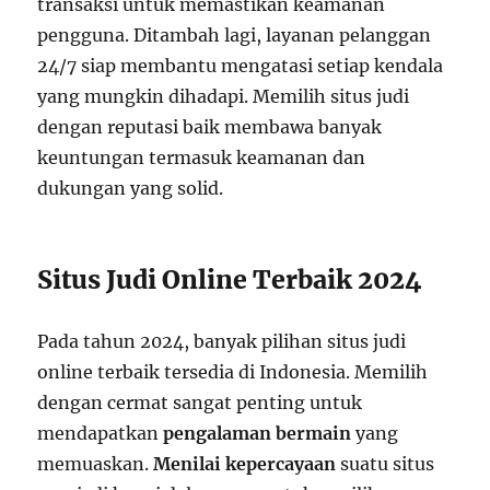
transaksi untuk memastikan keamanan
pengguna. Ditambah lagi, layanan pelanggan
24/7 siap membantu mengatasi setiap kendala
yang mungkin dihadapi. Memilih situs judi
dengan reputasi baik membawa banyak
keuntungan termasuk keamanan dan
dukungan yang solid.
Situs Judi Online Terbaik 2024
Pada tahun 2024, banyak pilihan situs judi
online terbaik tersedia di Indonesia. Memilih
dengan cermat sangat penting untuk
mendapatkan
pengalaman bermain
yang
memuaskan.
Menilai kepercayaan
suatu situs