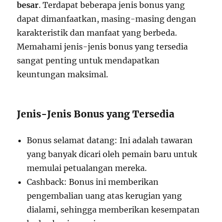
besar
. Terdapat beberapa jenis bonus yang
dapat dimanfaatkan, masing-masing dengan
karakteristik dan manfaat yang berbeda.
Memahami jenis-jenis bonus yang tersedia
sangat penting untuk mendapatkan
keuntungan maksimal.
Jenis-Jenis Bonus yang Tersedia
Bonus selamat datang: Ini adalah tawaran
yang banyak dicari oleh pemain baru untuk
memulai petualangan mereka.
Cashback: Bonus ini memberikan
pengembalian uang atas kerugian yang
dialami, sehingga memberikan kesempatan