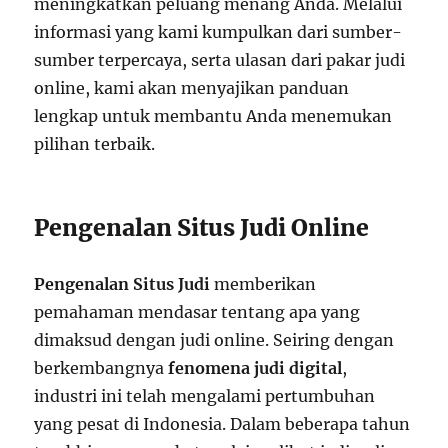
meningkatkan peluang menang Anda. Melalui
informasi yang kami kumpulkan dari sumber-
sumber terpercaya, serta ulasan dari pakar judi
online, kami akan menyajikan panduan
lengkap untuk membantu Anda menemukan
pilihan terbaik.
Pengenalan Situs Judi Online
Pengenalan Situs Judi
memberikan
pemahaman mendasar tentang apa yang
dimaksud dengan judi online. Seiring dengan
berkembangnya
fenomena judi digital
,
industri ini telah mengalami pertumbuhan
yang pesat di Indonesia. Dalam beberapa tahun