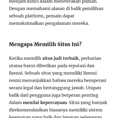
menjadi kunci dalam menentukan pilihan.
Dengan memahami alasan di balik pemilihan
sebuah platform, pemain dapat
memaksimalkan pengalaman mereka.
Mengapa Memilih Situs Ini?
Ketika memilih
situs judi terbaik
, perhatian
utama harus diberikan pada reputasi dan
lisensi. Sebuah situs yang memiliki lisensi
resmi menunjukkan bahwa mereka beroperasi
secara legal dan bertanggung jawab. Umpan
balik dari pengguna juga berperan penting
dalam
menilai kepercayaan
. Situs yang banyak
direkomendasikan biasanya memiliki sistem
keamanan yang baik dan layanan pelanggan