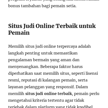
bonus tambahan bagi pemain setia.
Situs Judi Online Terbaik untuk
Pemain
Memilih situs judi online terpercaya adalah
langkah penting untuk memastikan
pengalaman bermain yang aman dan
menyenangkan. Beberapa faktor harus
diperhatikan saat memilih situs, seperti lisensi
resmi, reputasi di kalangan pemain, serta
layanan pelanggan yang responsif. Dalam
memilih
situs judi online terbaik
, pemain perlu
mengetahui kriteria tertentu agar tidak
terjebak dalam platform yang tidak kredibel.