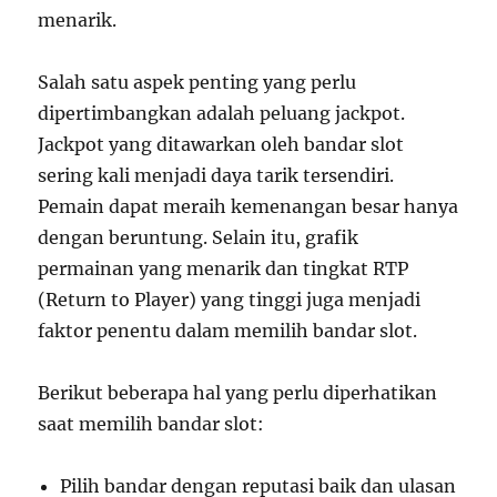
menarik.
Salah satu aspek penting yang perlu
dipertimbangkan adalah peluang jackpot.
Jackpot yang ditawarkan oleh bandar slot
sering kali menjadi daya tarik tersendiri.
Pemain dapat meraih kemenangan besar hanya
dengan beruntung. Selain itu, grafik
permainan yang menarik dan tingkat RTP
(Return to Player) yang tinggi juga menjadi
faktor penentu dalam memilih bandar slot.
Berikut beberapa hal yang perlu diperhatikan
saat memilih bandar slot:
Pilih bandar dengan reputasi baik dan ulasan