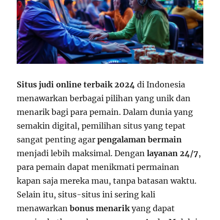
Situs judi online terbaik 2024
di Indonesia
menawarkan berbagai pilihan yang unik dan
menarik bagi para pemain. Dalam dunia yang
semakin digital, pemilihan situs yang tepat
sangat penting agar
pengalaman bermain
menjadi lebih maksimal. Dengan
layanan 24/7
,
para pemain dapat menikmati permainan
kapan saja mereka mau, tanpa batasan waktu.
Selain itu, situs-situs ini sering kali
menawarkan
bonus menarik
yang dapat