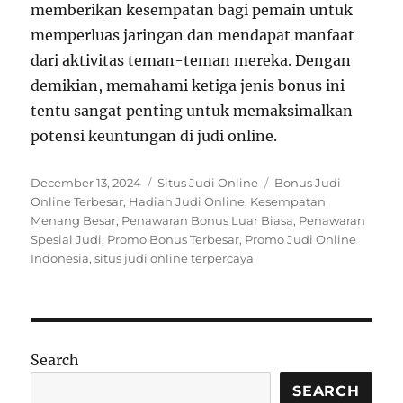
memberikan kesempatan bagi pemain untuk
memperluas jaringan dan mendapat manfaat
dari aktivitas teman-teman mereka. Dengan
demikian, memahami ketiga jenis bonus ini
tentu sangat penting untuk memaksimalkan
potensi keuntungan di judi online.
Posted
Categories
Tags
December 13, 2024
Situs Judi Online
Bonus Judi
on
Online Terbesar
,
Hadiah Judi Online
,
Kesempatan
Menang Besar
,
Penawaran Bonus Luar Biasa
,
Penawaran
Spesial Judi
,
Promo Bonus Terbesar
,
Promo Judi Online
Indonesia
,
situs judi online terpercaya
Search
SEARCH