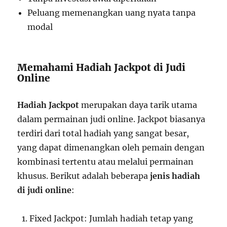
Peluang memenangkan uang nyata tanpa
modal
Memahami Hadiah Jackpot di Judi
Online
Hadiah Jackpot
merupakan daya tarik utama
dalam permainan judi online. Jackpot biasanya
terdiri dari total hadiah yang sangat besar,
yang dapat dimenangkan oleh pemain dengan
kombinasi tertentu atau melalui permainan
khusus. Berikut adalah beberapa
jenis hadiah
di judi online
:
Fixed Jackpot: Jumlah hadiah tetap yang