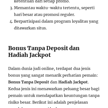
ketentuan dari setiap promo.
Memantau waktu-waktu tertentu, seperti
hari besar atau promosi reguler.
Berpartisipasi dalam program loyalitas yang
ditawarkan situs.
Bonus Tanpa Deposit dan
Hadiah Jackpot
Dalam dunia judi online, terdapat dua jenis
bonus yang sangat menarik perhatian pemain:
Bonus Tanpa Deposit
dan
Hadiah Jackpot
.
Kedua jenis ini menawarkan peluang besar bagi
pemain untuk mendapatkan keuntungan tanpa
risiko besar. Berikut ini adalah penjelasan