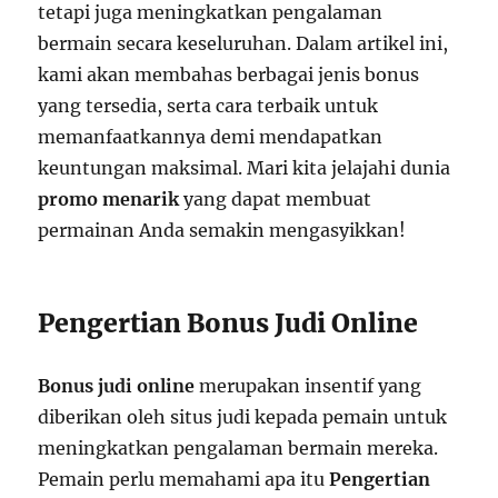
tetapi juga meningkatkan pengalaman
bermain secara keseluruhan. Dalam artikel ini,
kami akan membahas berbagai jenis bonus
yang tersedia, serta cara terbaik untuk
memanfaatkannya demi mendapatkan
keuntungan maksimal. Mari kita jelajahi dunia
promo menarik
yang dapat membuat
permainan Anda semakin mengasyikkan!
Pengertian Bonus Judi Online
Bonus judi online
merupakan insentif yang
diberikan oleh situs judi kepada pemain untuk
meningkatkan pengalaman bermain mereka.
Pemain perlu memahami apa itu
Pengertian