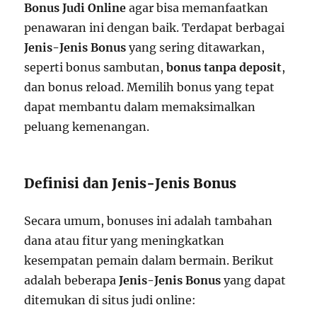
Bonus Judi Online
agar bisa memanfaatkan
penawaran ini dengan baik. Terdapat berbagai
Jenis-Jenis Bonus
yang sering ditawarkan,
seperti bonus sambutan,
bonus tanpa deposit
,
dan bonus reload. Memilih bonus yang tepat
dapat membantu dalam memaksimalkan
peluang kemenangan.
Definisi dan Jenis-Jenis Bonus
Secara umum, bonuses ini adalah tambahan
dana atau fitur yang meningkatkan
kesempatan pemain dalam bermain. Berikut
adalah beberapa
Jenis-Jenis Bonus
yang dapat
ditemukan di situs judi online: