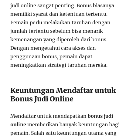
judi online sangat penting. Bonus biasanya
memiliki syarat dan ketentuan tertentu.
Pemain perlu melakukan taruhan dengan
jumlah tertentu sebelum bisa menarik
kemenangan yang diperoleh dari bonus.
Dengan mengetahui cara akses dan
penggunaan bonus, pemain dapat
meningkatkan strategi taruhan mereka.
Keuntungan Mendaftar untuk
Bonus Judi Online
Mendaftar untuk mendapatkan
bonus judi
online
memberikan banyak keuntungan bagi
pemain. Salah satu keuntungan utama yang