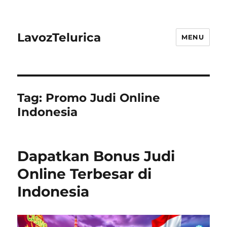
LavozTelurica
MENU
Tag:
Promo Judi Online
Indonesia
Dapatkan Bonus Judi
Online Terbesar di
Indonesia