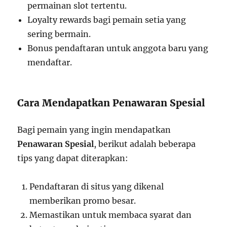
permainan slot tertentu.
Loyalty rewards bagi pemain setia yang
sering bermain.
Bonus pendaftaran untuk anggota baru yang
mendaftar.
Cara Mendapatkan Penawaran Spesial
Bagi pemain yang ingin mendapatkan
Penawaran Spesial
, berikut adalah beberapa
tips yang dapat diterapkan:
Pendaftaran di situs yang dikenal
memberikan promo besar.
Memastikan untuk membaca syarat dan