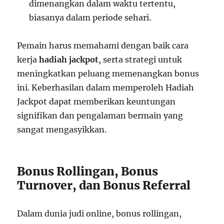
dimenangkan dalam waktu tertentu,
biasanya dalam periode sehari.
Pemain harus memahami dengan baik cara
kerja
hadiah jackpot
, serta strategi untuk
meningkatkan peluang memenangkan bonus
ini. Keberhasilan dalam memperoleh Hadiah
Jackpot dapat memberikan keuntungan
signifikan dan pengalaman bermain yang
sangat mengasyikkan.
Bonus Rollingan, Bonus
Turnover, dan Bonus Referral
Dalam dunia judi online, bonus rollingan,