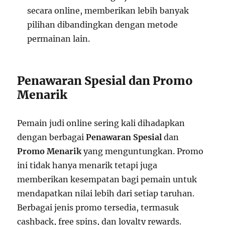
secara online, memberikan lebih banyak
pilihan dibandingkan dengan metode
permainan lain.
Penawaran Spesial dan Promo
Menarik
Pemain judi online sering kali dihadapkan
dengan berbagai
Penawaran Spesial
dan
Promo Menarik
yang menguntungkan. Promo
ini tidak hanya menarik tetapi juga
memberikan kesempatan bagi pemain untuk
mendapatkan nilai lebih dari setiap taruhan.
Berbagai jenis promo tersedia, termasuk
cashback, free spins, dan loyalty rewards.