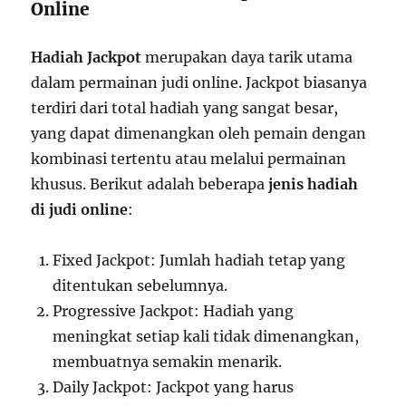
Online
Hadiah Jackpot
merupakan daya tarik utama
dalam permainan judi online. Jackpot biasanya
terdiri dari total hadiah yang sangat besar,
yang dapat dimenangkan oleh pemain dengan
kombinasi tertentu atau melalui permainan
khusus. Berikut adalah beberapa
jenis hadiah
di judi online
:
Fixed Jackpot: Jumlah hadiah tetap yang
ditentukan sebelumnya.
Progressive Jackpot: Hadiah yang
meningkat setiap kali tidak dimenangkan,
membuatnya semakin menarik.
Daily Jackpot: Jackpot yang harus