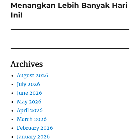
post:
Menangkan Lebih Banyak Hari
Ini!
Archives
August 2026
July 2026
June 2026
May 2026
April 2026
March 2026
February 2026
January 2026