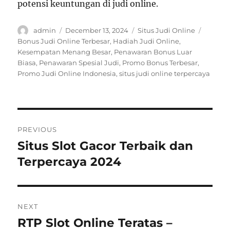
potensi keuntungan di judi online.
Author
Posted
Categories
Tags
admin
December 13, 2024
Situs Judi Online
on
Bonus Judi Online Terbesar
,
Hadiah Judi Online
,
Kesempatan Menang Besar
,
Penawaran Bonus Luar
Biasa
,
Penawaran Spesial Judi
,
Promo Bonus Terbesar
,
Promo Judi Online Indonesia
,
situs judi online terpercaya
Post
PREVIOUS
navigation
Situs Slot Gacor Terbaik dan
Previous
post:
Terpercaya 2024
NEXT
RTP Slot Online Teratas –
Next