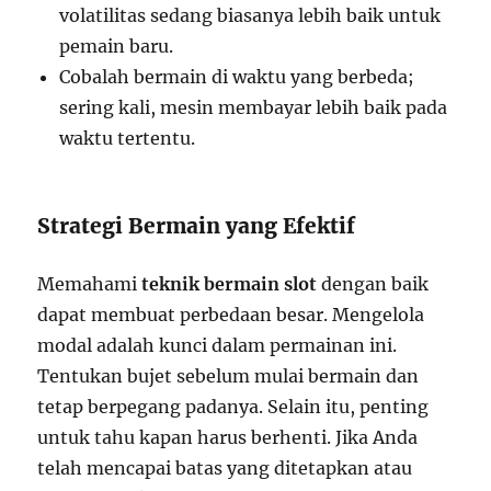
volatilitas sedang biasanya lebih baik untuk
pemain baru.
Cobalah bermain di waktu yang berbeda;
sering kali, mesin membayar lebih baik pada
waktu tertentu.
Strategi Bermain yang Efektif
Memahami
teknik bermain slot
dengan baik
dapat membuat perbedaan besar. Mengelola
modal adalah kunci dalam permainan ini.
Tentukan bujet sebelum mulai bermain dan
tetap berpegang padanya. Selain itu, penting
untuk tahu kapan harus berhenti. Jika Anda
telah mencapai batas yang ditetapkan atau