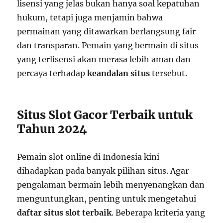
lisensi yang jelas bukan hanya soal kepatuhan
hukum, tetapi juga menjamin bahwa
permainan yang ditawarkan berlangsung fair
dan transparan. Pemain yang bermain di situs
yang terlisensi akan merasa lebih aman dan
percaya terhadap
keandalan situs
tersebut.
Situs Slot Gacor Terbaik untuk
Tahun 2024
Pemain slot online di Indonesia kini
dihadapkan pada banyak pilihan situs. Agar
pengalaman bermain lebih menyenangkan dan
menguntungkan, penting untuk mengetahui
daftar situs slot terbaik
. Beberapa kriteria yang