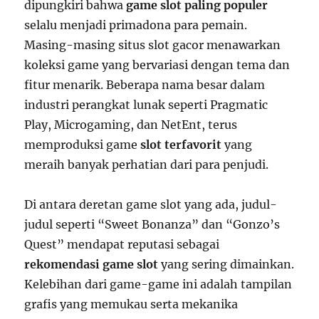
dipungkiri bahwa
game slot paling populer
selalu menjadi primadona para pemain.
Masing-masing situs slot gacor menawarkan
koleksi game yang bervariasi dengan tema dan
fitur menarik. Beberapa nama besar dalam
industri perangkat lunak seperti Pragmatic
Play, Microgaming, dan NetEnt, terus
memproduksi game
slot terfavorit
yang
meraih banyak perhatian dari para penjudi.
Di antara deretan game slot yang ada, judul-
judul seperti “Sweet Bonanza” dan “Gonzo’s
Quest” mendapat reputasi sebagai
rekomendasi game slot
yang sering dimainkan.
Kelebihan dari game-game ini adalah tampilan
grafis yang memukau serta mekanika