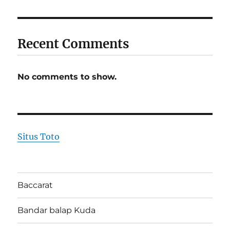
Recent Comments
No comments to show.
Situs Toto
Baccarat
Bandar balap Kuda