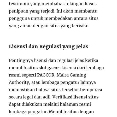
testimoni yang membahas bilangan kasus
penipuan yang terjadi. Ini akan membantu
pengguna untuk membedakan antara situs
yang aman dengan situs yang berisiko.
Lisensi dan Regulasi yang Jelas
Pentingnya lisensi dan regulasi jelas ketika
memilih
situs slot gacor
. Lisensi dari lembaga
resmi seperti PAGCOR, Malta Gaming
Authority, atau lembaga pengatur lainnya
memastikan bahwa situs tersebut beroperasi
secara legal dan adil. Verifikasi
lisensi situs
dapat dilakukan melalui halaman resmi
lembaga pengatur. Memilih situs dengan