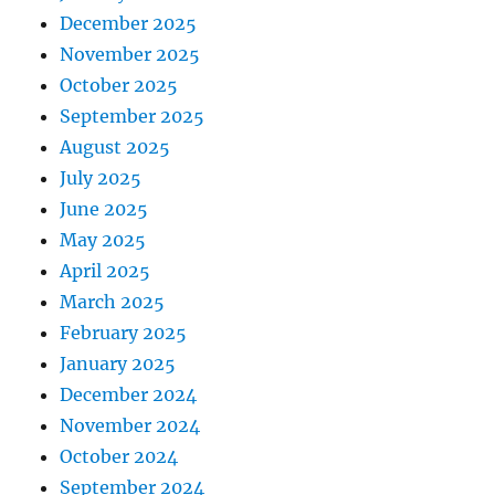
December 2025
November 2025
October 2025
September 2025
August 2025
July 2025
June 2025
May 2025
April 2025
March 2025
February 2025
January 2025
December 2024
November 2024
October 2024
September 2024