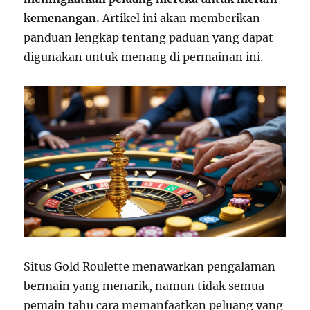
kemenangan.
Artikel ini akan memberikan
panduan lengkap tentang paduan yang dapat
digunakan untuk menang di permainan ini.
Situs Gold Roulette menawarkan pengalaman
bermain yang menarik, namun tidak semua
pemain tahu cara memanfaatkan peluang yang