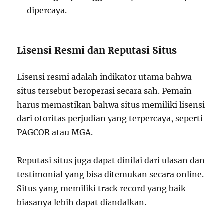
dipercaya.
Lisensi Resmi dan Reputasi Situs
Lisensi resmi adalah indikator utama bahwa
situs tersebut beroperasi secara sah. Pemain
harus memastikan bahwa situs memiliki lisensi
dari otoritas perjudian yang terpercaya, seperti
PAGCOR atau MGA.
Reputasi situs juga dapat dinilai dari ulasan dan
testimonial yang bisa ditemukan secara online.
Situs yang memiliki track record yang baik
biasanya lebih dapat diandalkan.