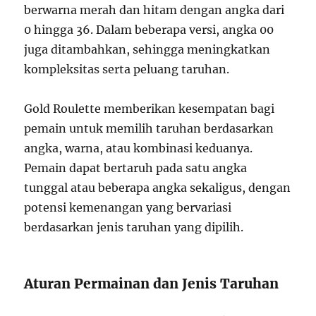
berwarna merah dan hitam dengan angka dari
0 hingga 36. Dalam beberapa versi, angka 00
juga ditambahkan, sehingga meningkatkan
kompleksitas serta peluang taruhan.
Gold Roulette memberikan kesempatan bagi
pemain untuk memilih taruhan berdasarkan
angka, warna, atau kombinasi keduanya.
Pemain dapat bertaruh pada satu angka
tunggal atau beberapa angka sekaligus, dengan
potensi kemenangan yang bervariasi
berdasarkan jenis taruhan yang dipilih.
Aturan Permainan dan Jenis Taruhan