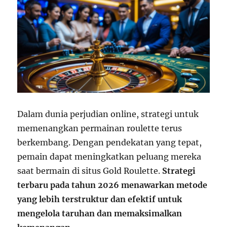
Dalam dunia perjudian online, strategi untuk
memenangkan permainan roulette terus
berkembang. Dengan pendekatan yang tepat,
pemain dapat meningkatkan peluang mereka
saat bermain di situs Gold Roulette.
Strategi
terbaru pada tahun 2026 menawarkan metode
yang lebih terstruktur dan efektif untuk
mengelola taruhan dan memaksimalkan