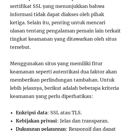
sertifikat SSL yang menunjukkan bahwa
informasi tidak dapat diakses oleh pihak
ketiga. Selain itu, penting untuk mencari
ulasan tentang pengalaman pemain lain terkait
tingkat keamanan yang ditawarkan oleh situs
tersebut.
Menggunakan situs yang memiliki fitur
keamanan seperti autentikasi dua faktor akan
memberikan perlindungan tambahan. Untuk
lebih jelasnya, berikut adalah beberapa kriteria
keamanan yang perlu diperhatikan:
Enkripsi data
: SSL atau TLS.
Kebijakan privasi
: Jelas dan transparan.
Dukungan pelanggan
: Responsif dan dapat