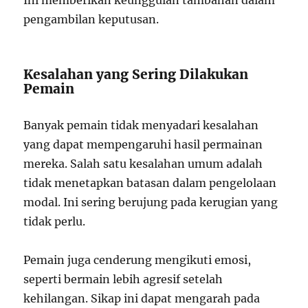
pengambilan keputusan.
Kesalahan yang Sering Dilakukan
Pemain
Banyak pemain tidak menyadari kesalahan
yang dapat mempengaruhi hasil permainan
mereka. Salah satu kesalahan umum adalah
tidak menetapkan batasan dalam pengelolaan
modal. Ini sering berujung pada kerugian yang
tidak perlu.
Pemain juga cenderung mengikuti emosi,
seperti bermain lebih agresif setelah
kehilangan. Sikap ini dapat mengarah pada