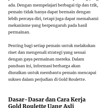
ada. Dengan mempelajari berbagai tip dan trik,
pemain tidak hanya dapat bermain dengan
lebih percaya diri, tetapi juga dapat memahami
mekanisme yang berpengaruh pada hasil
permainan.
Penting bagi setiap pemain untuk melakukan
riset dan mengenali strategi yang sesuai
dengan gaya permainan mereka. Dalam
panduan ini, informasi berharga akan
diuraikan untuk membantu pemain mencapai
sukses dalam perjudian di Gold Roulette.
Dasar-Dasar dan Cara Kerja
Gold Roulette Uang Asli