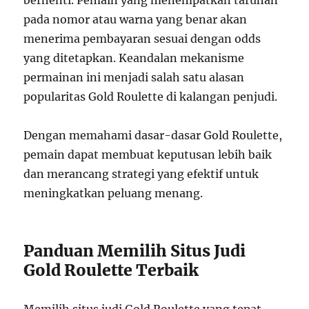
pada nomor atau warna yang benar akan
menerima pembayaran sesuai dengan odds
yang ditetapkan. Keandalan mekanisme
permainan ini menjadi salah satu alasan
popularitas Gold Roulette di kalangan penjudi.
Dengan memahami dasar-dasar Gold Roulette,
pemain dapat membuat keputusan lebih baik
dan merancang strategi yang efektif untuk
meningkatkan peluang menang.
Panduan Memilih Situs Judi
Gold Roulette Terbaik
Memilih situs judi Gold Roulette yang tepat