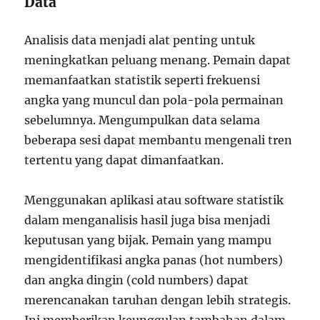
Data
Analisis data menjadi alat penting untuk
meningkatkan peluang menang. Pemain dapat
memanfaatkan statistik seperti frekuensi
angka yang muncul dan pola-pola permainan
sebelumnya. Mengumpulkan data selama
beberapa sesi dapat membantu mengenali tren
tertentu yang dapat dimanfaatkan.
Menggunakan aplikasi atau software statistik
dalam menganalisis hasil juga bisa menjadi
keputusan yang bijak. Pemain yang mampu
mengidentifikasi angka panas (hot numbers)
dan angka dingin (cold numbers) dapat
merencanakan taruhan dengan lebih strategis.
Ini memberikan keunggulan tambahan dalam