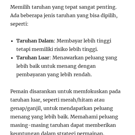
Memilih taruhan yang tepat sangat penting.
Ada beberapa jenis taruhan yang bisa dipilih,
seperti:
Taruhan Dalam
: Membayar lebih tinggi
tetapi memiliki risiko lebih tinggi.
Taruhan Luar
: Menawarkan peluang yang
lebih baik untuk menang dengan
pembayaran yang lebih rendah.
Pemain disarankan untuk memfokuskan pada
taruhan luar, seperti merah/hitam atau
genap/ganjil, untuk mendapatkan peluang
menang yang lebih baik. Memahami peluang
masing-masing taruhan dapat memberikan
keuntungan dalam strategi permainan.