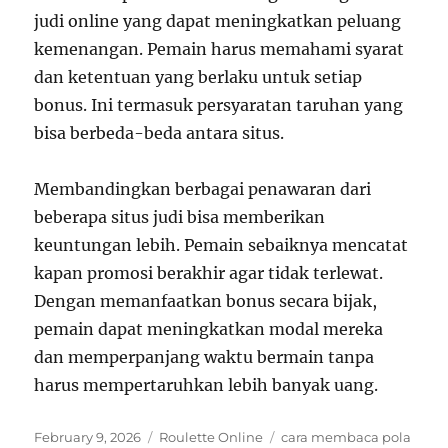
judi online yang dapat meningkatkan peluang
kemenangan. Pemain harus memahami syarat
dan ketentuan yang berlaku untuk setiap
bonus. Ini termasuk persyaratan taruhan yang
bisa berbeda-beda antara situs.
Membandingkan berbagai penawaran dari
beberapa situs judi bisa memberikan
keuntungan lebih. Pemain sebaiknya mencatat
kapan promosi berakhir agar tidak terlewat.
Dengan memanfaatkan bonus secara bijak,
pemain dapat meningkatkan modal mereka
dan memperpanjang waktu bermain tanpa
harus mempertaruhkan lebih banyak uang.
Posted
Categories
Tags
February 9, 2026
Roulette Online
cara membaca pola