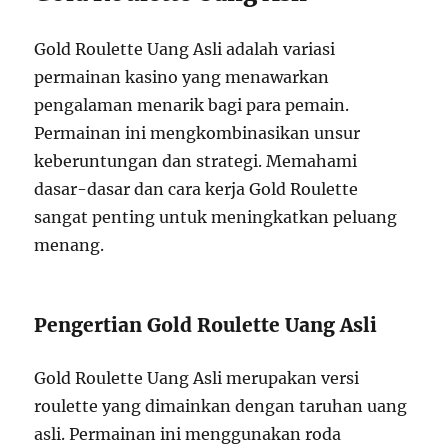
Gold Roulette Uang Asli adalah variasi
permainan kasino yang menawarkan
pengalaman menarik bagi para pemain.
Permainan ini mengkombinasikan unsur
keberuntungan dan strategi. Memahami
dasar-dasar dan cara kerja Gold Roulette
sangat penting untuk meningkatkan peluang
menang.
Pengertian Gold Roulette Uang Asli
Gold Roulette Uang Asli merupakan versi
roulette yang dimainkan dengan taruhan uang
asli. Permainan ini menggunakan roda