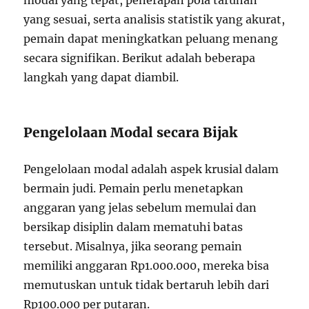
yang sesuai, serta analisis statistik yang akurat,
pemain dapat meningkatkan peluang menang
secara signifikan. Berikut adalah beberapa
langkah yang dapat diambil.
Pengelolaan Modal secara Bijak
Pengelolaan modal adalah aspek krusial dalam
bermain judi. Pemain perlu menetapkan
anggaran yang jelas sebelum memulai dan
bersikap disiplin dalam mematuhi batas
tersebut. Misalnya, jika seorang pemain
memiliki anggaran Rp1.000.000, mereka bisa
memutuskan untuk tidak bertaruh lebih dari
Rp100.000 per putaran.