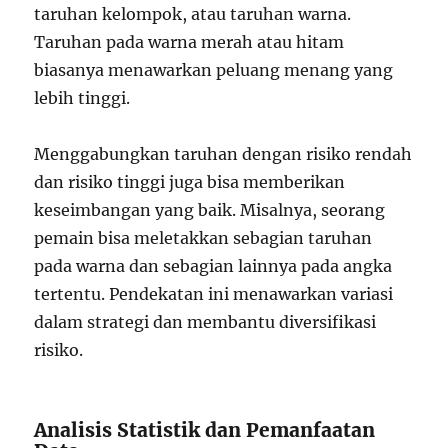
taruhan kelompok, atau taruhan warna.
Taruhan pada warna merah atau hitam
biasanya menawarkan peluang menang yang
lebih tinggi.
Menggabungkan taruhan dengan risiko rendah
dan risiko tinggi juga bisa memberikan
keseimbangan yang baik. Misalnya, seorang
pemain bisa meletakkan sebagian taruhan
pada warna dan sebagian lainnya pada angka
tertentu. Pendekatan ini menawarkan variasi
dalam strategi dan membantu diversifikasi
risiko.
Analisis Statistik dan Pemanfaatan