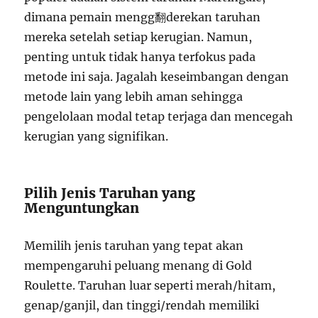
dimana pemain mengg翻derekan taruhan
mereka setelah setiap kerugian. Namun,
penting untuk tidak hanya terfokus pada
metode ini saja. Jagalah keseimbangan dengan
metode lain yang lebih aman sehingga
pengelolaan modal tetap terjaga dan mencegah
kerugian yang signifikan.
Pilih Jenis Taruhan yang
Menguntungkan
Memilih jenis taruhan yang tepat akan
mempengaruhi peluang menang di Gold
Roulette. Taruhan luar seperti merah/hitam,
genap/ganjil, dan tinggi/rendah memiliki