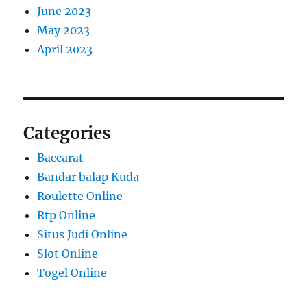
June 2023
May 2023
April 2023
Categories
Baccarat
Bandar balap Kuda
Roulette Online
Rtp Online
Situs Judi Online
Slot Online
Togel Online