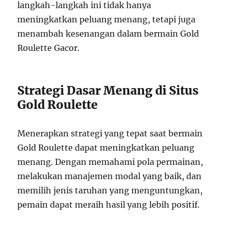
langkah-langkah ini tidak hanya
meningkatkan peluang menang, tetapi juga
menambah kesenangan dalam bermain Gold
Roulette Gacor.
Strategi Dasar Menang di Situs
Gold Roulette
Menerapkan strategi yang tepat saat bermain
Gold Roulette dapat meningkatkan peluang
menang. Dengan memahami pola permainan,
melakukan manajemen modal yang baik, dan
memilih jenis taruhan yang menguntungkan,
pemain dapat meraih hasil yang lebih positif.