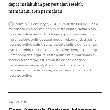
dapat melakukan penyesuaian setelah
memahami tren permainan.
Author
Posted
Categories
Tags
admin
February 3, 2026
Roulette Online
cara
on
membaca pola permainan roulette online
,
daftar situs
roulette online resmi di Indonesia
,
panduan memilih
meja roulette online sesuai modal
,
rekomendasi game
roulette online paling seru
,
roulette online dengan fitur
live streaming terbaik
,
roulette online dengan peluang
kemenangan tinggi
,
roulette online minimal deposit
rendah terpercaya
,
situs roulette online dengan
pembayaran tercepat
,
strategi martingale pada
permainan roulette online
,
teknik bermain aman di
roulette online
Post
PREVIOUS
navigation
Cara Ampuh Paduan Menang
Previous