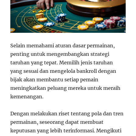
Selain memahami aturan dasar permainan,
penting untuk mengembangkan strategi
taruhan yang tepat. Memilih jenis taruhan
yang sesuai dan mengelola bankroll dengan
bijak akan membantu setiap pemain
meningkatkan peluang mereka untuk meraih
kemenangan.
Dengan melakukan riset tentang pola dan tren
permainan, seseorang dapat membuat
keputusan yang lebih terinformasi. Mengikuti