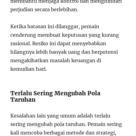
membantu menjaga kontrol dan menghindari
perjudian secara berlebihan.
Ketika batasan ini dilanggar, pemain
cenderung membuat keputusan yang kurang
rasional. Resiko ini dapat menyebabkan
hilangnya lebih banyak uang dan berpotensi
mengakibatkan masalah keuangan di
kemudian hari.
Terlalu Sering Mengubah Pola
Taruhan
Kesalahan lain yang umum adalah terlalu
sering mengubah pola taruhan. Pemain sering
kali mencoba berbagai metode dan strategi,