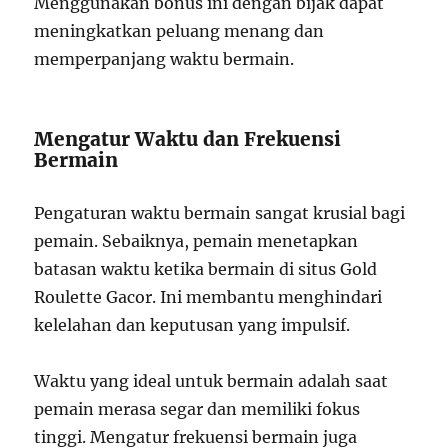
Menggunakan bonus ini dengan bijak dapat
meningkatkan peluang menang dan
memperpanjang waktu bermain.
Mengatur Waktu dan Frekuensi
Bermain
Pengaturan waktu bermain sangat krusial bagi
pemain. Sebaiknya, pemain menetapkan
batasan waktu ketika bermain di situs Gold
Roulette Gacor. Ini membantu menghindari
kelelahan dan keputusan yang impulsif.
Waktu yang ideal untuk bermain adalah saat
pemain merasa segar dan memiliki fokus
tinggi. Mengatur frekuensi bermain juga