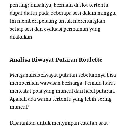
penting; misalnya, bermain di slot tertentu
dapat diatur pada beberapa sesi dalam minggu.
Ini memberi peluang untuk merenungkan
setiap sesi dan evaluasi permainan yang
dilakukan.
Analisa Riwayat Putaran Roulette
Menganalisis riwayat putaran sebelumnya bisa
memberikan wawasan berharga. Pemain harus
mencatat pola yang muncul dari hasil putaran.
Apakah ada warna tertentu yang lebih sering
muncul?
Disarankan untuk menyimpan catatan saat