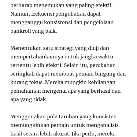
berharap menemukan yang paling efektif.
Namun, frekuensi pengubahan dapat
mengganggu konsistensi dan pengelolaan
bankroll yang baik.
Menentukan satu strategi yang diuji dan
mempertahankannya untuk jangka waktu
tertentu lebih efektif. Selain itu, perubahan
seringkali dapat membuat pemain bingung dan
kurang fokus. Mereka mungkin kehilangan
pemahaman mengenai apa yang berhasil dan
apa yang tidak.
Menggunakan pola taruhan yang konsisten
memungkinkan pemain untuk menganalisis
hasil secara lebih akurat. Jika perlu, mereka