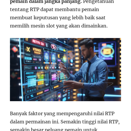
pemain dalam jangka panjang.
Pengetahuan
tentang RTP dapat membantu pemain
membuat keputusan yang lebih baik saat
memilih mesin slot yang akan dimainkan.
Banyak faktor yang mempengaruhi nilai RTP
dalam permainan ini. Semakin tinggi nilai RTP,
semakin besar peluang pemain untuk