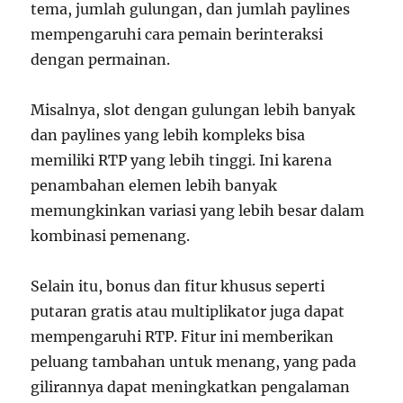
tema, jumlah gulungan, dan jumlah paylines
mempengaruhi cara pemain berinteraksi
dengan permainan.
Misalnya, slot dengan gulungan lebih banyak
dan paylines yang lebih kompleks bisa
memiliki RTP yang lebih tinggi. Ini karena
penambahan elemen lebih banyak
memungkinkan variasi yang lebih besar dalam
kombinasi pemenang.
Selain itu, bonus dan fitur khusus seperti
putaran gratis atau multiplikator juga dapat
mempengaruhi RTP. Fitur ini memberikan
peluang tambahan untuk menang, yang pada
gilirannya dapat meningkatkan pengalaman