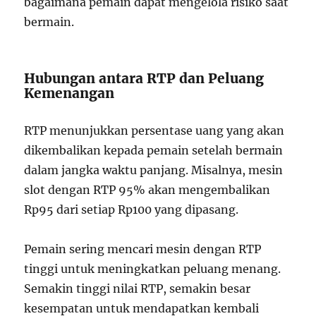
bagaimana pemain dapat mengelola risiko saat
bermain.
Hubungan antara RTP dan Peluang
Kemenangan
RTP menunjukkan persentase uang yang akan
dikembalikan kepada pemain setelah bermain
dalam jangka waktu panjang. Misalnya, mesin
slot dengan RTP 95% akan mengembalikan
Rp95 dari setiap Rp100 yang dipasang.
Pemain sering mencari mesin dengan RTP
tinggi untuk meningkatkan peluang menang.
Semakin tinggi nilai RTP, semakin besar
kesempatan untuk mendapatkan kembali