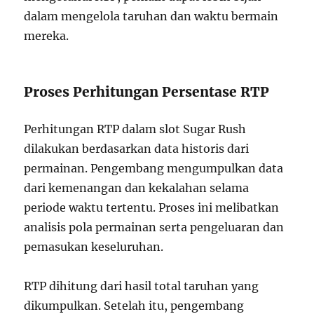
dalam mengelola taruhan dan waktu bermain
mereka.
Proses Perhitungan Persentase RTP
Perhitungan RTP dalam slot Sugar Rush
dilakukan berdasarkan data historis dari
permainan. Pengembang mengumpulkan data
dari kemenangan dan kekalahan selama
periode waktu tertentu. Proses ini melibatkan
analisis pola permainan serta pengeluaran dan
pemasukan keseluruhan.
RTP dihitung dari hasil total taruhan yang
dikumpulkan. Setelah itu, pengembang