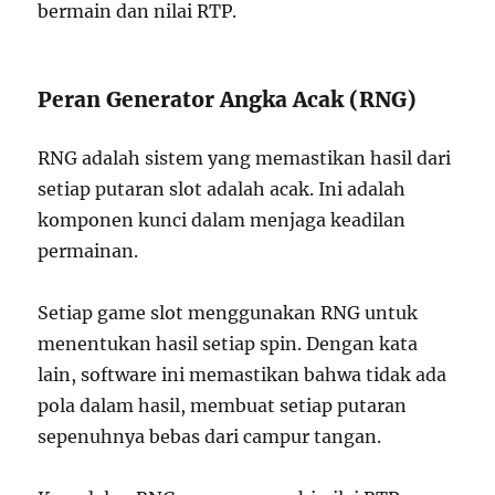
bermain dan nilai RTP.
Peran Generator Angka Acak (RNG)
RNG adalah sistem yang memastikan hasil dari
setiap putaran slot adalah acak. Ini adalah
komponen kunci dalam menjaga keadilan
permainan.
Setiap game slot menggunakan RNG untuk
menentukan hasil setiap spin. Dengan kata
lain, software ini memastikan bahwa tidak ada
pola dalam hasil, membuat setiap putaran
sepenuhnya bebas dari campur tangan.