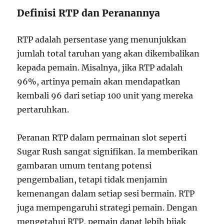
Definisi RTP dan Peranannya
RTP adalah persentase yang menunjukkan
jumlah total taruhan yang akan dikembalikan
kepada pemain. Misalnya, jika RTP adalah
96%, artinya pemain akan mendapatkan
kembali 96 dari setiap 100 unit yang mereka
pertaruhkan.
Peranan RTP dalam permainan slot seperti
Sugar Rush sangat signifikan. Ia memberikan
gambaran umum tentang potensi
pengembalian, tetapi tidak menjamin
kemenangan dalam setiap sesi bermain. RTP
juga mempengaruhi strategi pemain. Dengan
mengetahui RTP, pemain dapat lebih bijak