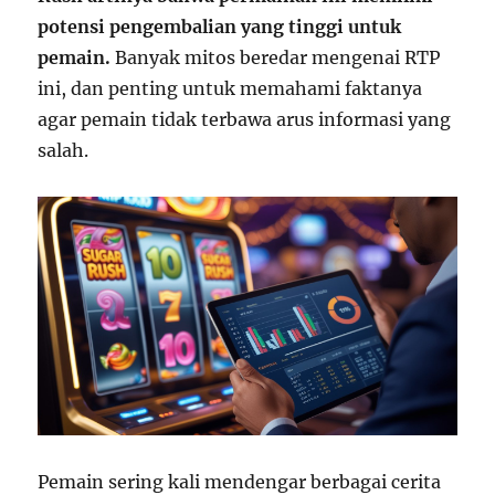
potensi pengembalian yang tinggi untuk
pemain.
Banyak mitos beredar mengenai RTP
ini, dan penting untuk memahami faktanya
agar pemain tidak terbawa arus informasi yang
salah.
Pemain sering kali mendengar berbagai cerita