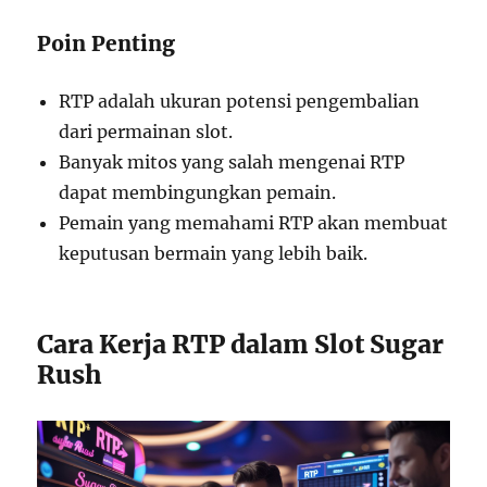
Poin Penting
RTP adalah ukuran potensi pengembalian
dari permainan slot.
Banyak mitos yang salah mengenai RTP
dapat membingungkan pemain.
Pemain yang memahami RTP akan membuat
keputusan bermain yang lebih baik.
Cara Kerja RTP dalam Slot Sugar
Rush