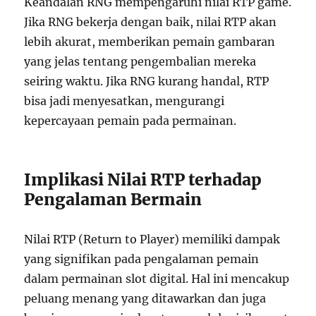
Keandalan RNG mempengaruhi nilai RTP game.
Jika RNG bekerja dengan baik, nilai RTP akan
lebih akurat, memberikan pemain gambaran
yang jelas tentang pengembalian mereka
seiring waktu. Jika RNG kurang handal, RTP
bisa jadi menyesatkan, mengurangi
kepercayaan pemain pada permainan.
Implikasi Nilai RTP terhadap
Pengalaman Bermain
Nilai RTP (Return to Player) memiliki dampak
yang signifikan pada pengalaman pemain
dalam permainan slot digital. Hal ini mencakup
peluang menang yang ditawarkan dan juga