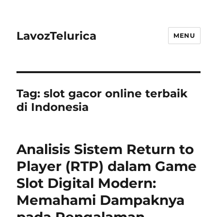
LavozTelurica
MENU
Tag:
slot gacor online terbaik
di Indonesia
Analisis Sistem Return to
Player (RTP) dalam Game
Slot Digital Modern:
Memahami Dampaknya