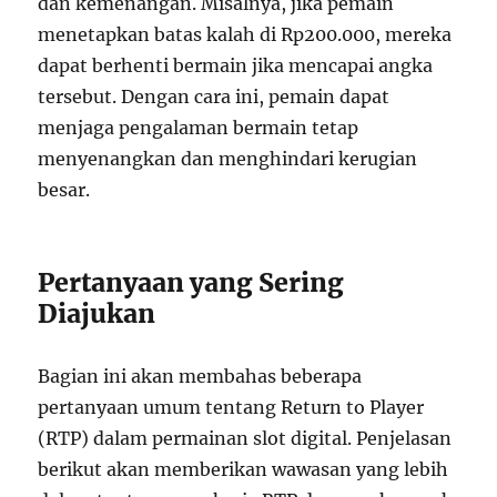
dan kemenangan. Misalnya, jika pemain
menetapkan batas kalah di Rp200.000, mereka
dapat berhenti bermain jika mencapai angka
tersebut. Dengan cara ini, pemain dapat
menjaga pengalaman bermain tetap
menyenangkan dan menghindari kerugian
besar.
Pertanyaan yang Sering
Diajukan
Bagian ini akan membahas beberapa
pertanyaan umum tentang Return to Player
(RTP) dalam permainan slot digital. Penjelasan
berikut akan memberikan wawasan yang lebih