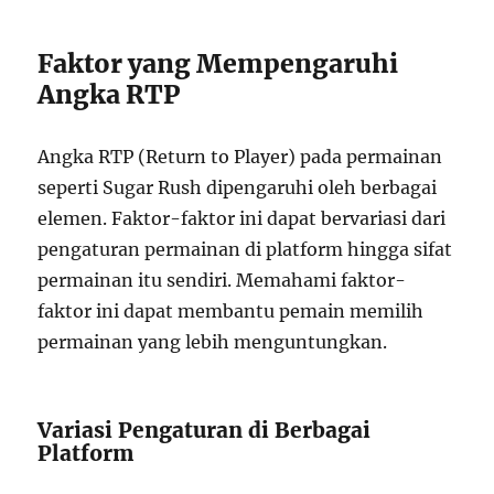
Faktor yang Mempengaruhi
Angka RTP
Angka RTP (Return to Player) pada permainan
seperti Sugar Rush dipengaruhi oleh berbagai
elemen. Faktor-faktor ini dapat bervariasi dari
pengaturan permainan di platform hingga sifat
permainan itu sendiri. Memahami faktor-
faktor ini dapat membantu pemain memilih
permainan yang lebih menguntungkan.
Variasi Pengaturan di Berbagai
Platform