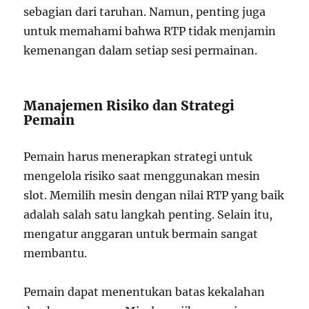
sebagian dari taruhan. Namun, penting juga
untuk memahami bahwa RTP tidak menjamin
kemenangan dalam setiap sesi permainan.
Manajemen Risiko dan Strategi
Pemain
Pemain harus menerapkan strategi untuk
mengelola risiko saat menggunakan mesin
slot. Memilih mesin dengan nilai RTP yang baik
adalah salah satu langkah penting. Selain itu,
mengatur anggaran untuk bermain sangat
membantu.
Pemain dapat menentukan batas kekalahan