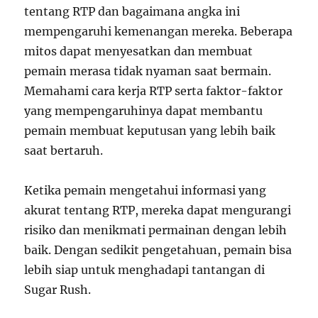
tentang RTP dan bagaimana angka ini
mempengaruhi kemenangan mereka. Beberapa
mitos dapat menyesatkan dan membuat
pemain merasa tidak nyaman saat bermain.
Memahami cara kerja RTP serta faktor-faktor
yang mempengaruhinya dapat membantu
pemain membuat keputusan yang lebih baik
saat bertaruh.
Ketika pemain mengetahui informasi yang
akurat tentang RTP, mereka dapat mengurangi
risiko dan menikmati permainan dengan lebih
baik. Dengan sedikit pengetahuan, pemain bisa
lebih siap untuk menghadapi tantangan di
Sugar Rush.