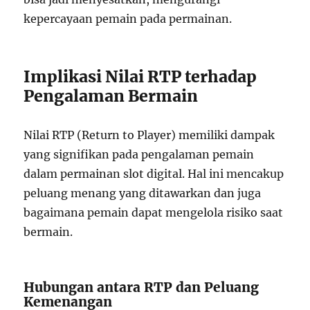
kepercayaan pemain pada permainan.
Implikasi Nilai RTP terhadap
Pengalaman Bermain
Nilai RTP (Return to Player) memiliki dampak
yang signifikan pada pengalaman pemain
dalam permainan slot digital. Hal ini mencakup
peluang menang yang ditawarkan dan juga
bagaimana pemain dapat mengelola risiko saat
bermain.
Hubungan antara RTP dan Peluang
Kemenangan