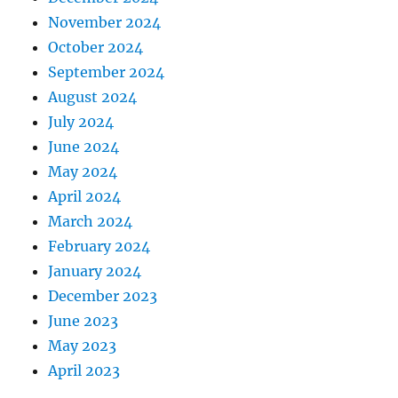
November 2024
October 2024
September 2024
August 2024
July 2024
June 2024
May 2024
April 2024
March 2024
February 2024
January 2024
December 2023
June 2023
May 2023
April 2023