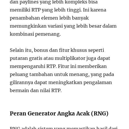
dan paylines yang lebih kompleks bisa
memiliki RTP yang lebih tinggi. Ini karena
penambahan elemen lebih banyak
memungkinkan variasi yang lebih besar dalam
kombinasi pemenang.
Selain itu, bonus dan fitur khusus seperti
putaran gratis atau multiplikator juga dapat
mempengaruhi RTP. Fitur ini memberikan
peluang tambahan untuk menang, yang pada
gilirannya dapat meningkatkan pengalaman
bermain dan nilai RTP.
Peran Generator Angka Acak (RNG)
RNG adalah sistem yang memastikan hasil dari