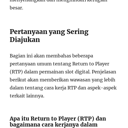
besar.
Pertanyaan yang Sering
Diajukan
Bagian ini akan membahas beberapa
pertanyaan umum tentang Return to Player
(RTP) dalam permainan slot digital. Penjelasan
berikut akan memberikan wawasan yang lebih
dalam tentang cara kerja RTP dan aspek-aspek
terkait lainnya.
Apa itu Return to Player (RTP) dan
bagaimana cara kerjanya dalam