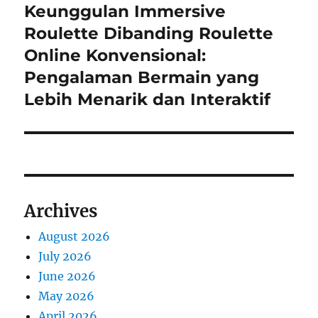
Keunggulan Immersive
Next
post:
Roulette Dibanding Roulette
Online Konvensional:
Pengalaman Bermain yang
Lebih Menarik dan Interaktif
Archives
August 2026
July 2026
June 2026
May 2026
April 2026