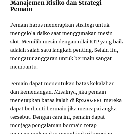
Manajemen Risiko dan Strategi
Pemain
Pemain harus menerapkan strategi untuk
mengelola risiko saat menggunakan mesin
slot. Memilih mesin dengan nilai RTP yang baik
adalah salah satu langkah penting. Selain itu,
mengatur anggaran untuk bermain sangat
membantu.
Pemain dapat menentukan batas kekalahan
dan kemenangan. Misalnya, jika pemain
menetapkan batas kalah di Rp200.000, mereka
dapat berhenti bermain jika mencapai angka
tersebut. Dengan cara ini, pemain dapat
menjaga pengalaman bermain tetap
menyenangkan dan menghindari kerugian