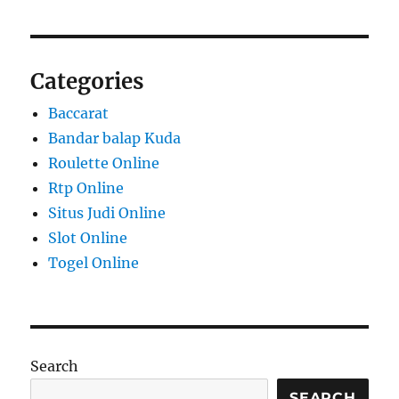
Categories
Baccarat
Bandar balap Kuda
Roulette Online
Rtp Online
Situs Judi Online
Slot Online
Togel Online
Search
SEARCH