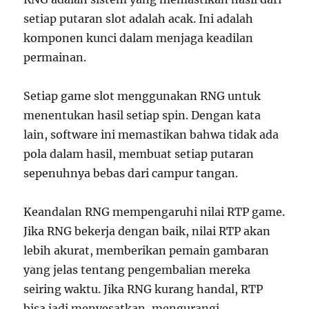
setiap putaran slot adalah acak. Ini adalah
komponen kunci dalam menjaga keadilan
permainan.
Setiap game slot menggunakan RNG untuk
menentukan hasil setiap spin. Dengan kata
lain, software ini memastikan bahwa tidak ada
pola dalam hasil, membuat setiap putaran
sepenuhnya bebas dari campur tangan.
Keandalan RNG mempengaruhi nilai RTP game.
Jika RNG bekerja dengan baik, nilai RTP akan
lebih akurat, memberikan pemain gambaran
yang jelas tentang pengembalian mereka
seiring waktu. Jika RNG kurang handal, RTP
bisa jadi menyesatkan, mengurangi