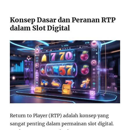
Konsep Dasar dan Peranan RTP
dalam Slot Digital
Return to Player (RTP) adalah konsep yang
sangat penting dalam permainan slot digital.