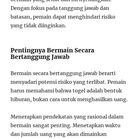
Dengan fokus pada tanggung jawab dan
batasan, pemain dapat menghindari risiko
yang tidak diinginkan.
Pentingnya Bermain Secara
Bertanggung Jawab
Bermain secara bertanggung jawab berarti
menyadari potensi risiko yang terlibat. Pemain
harus memahami bahwa togel adalah bentuk
hiburan, bukan cara untuk menghasilkan uang.
Menerapkan pendekatan yang rasional dalam
bermain sangat penting. Menetapkan waktu
dan jumlah uang yang akan dimainkan