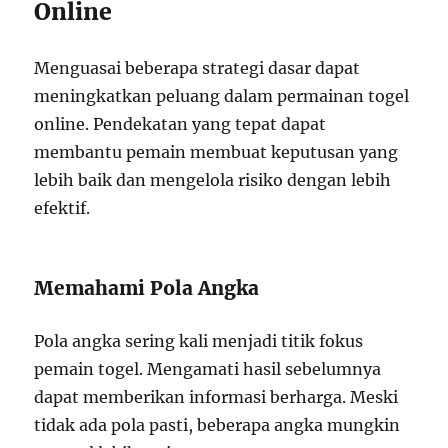
Online
Menguasai beberapa strategi dasar dapat
meningkatkan peluang dalam permainan togel
online. Pendekatan yang tepat dapat
membantu pemain membuat keputusan yang
lebih baik dan mengelola risiko dengan lebih
efektif.
Memahami Pola Angka
Pola angka sering kali menjadi titik fokus
pemain togel. Mengamati hasil sebelumnya
dapat memberikan informasi berharga. Meski
tidak ada pola pasti, beberapa angka mungkin