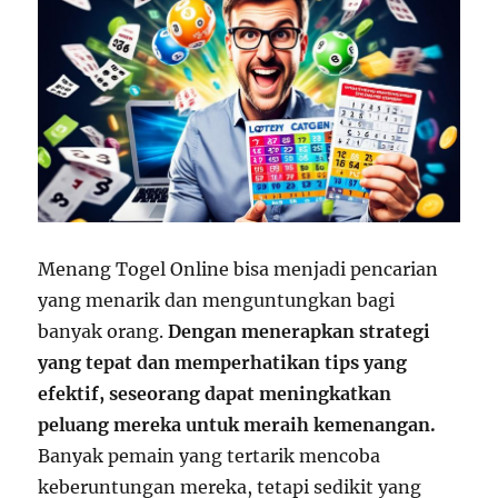
Menang Togel Online bisa menjadi pencarian
yang menarik dan menguntungkan bagi
banyak orang.
Dengan menerapkan strategi
yang tepat dan memperhatikan tips yang
efektif, seseorang dapat meningkatkan
peluang mereka untuk meraih kemenangan.
Banyak pemain yang tertarik mencoba
keberuntungan mereka, tetapi sedikit yang