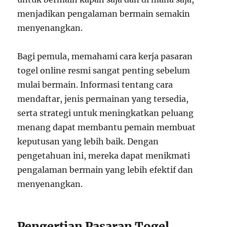
menjadikan pengalaman bermain semakin
menyenangkan.
Bagi pemula, memahami cara kerja pasaran
togel online resmi sangat penting sebelum
mulai bermain. Informasi tentang cara
mendaftar, jenis permainan yang tersedia,
serta strategi untuk meningkatkan peluang
menang dapat membantu pemain membuat
keputusan yang lebih baik. Dengan
pengetahuan ini, mereka dapat menikmati
pengalaman bermain yang lebih efektif dan
menyenangkan.
Pengertian Pasaran Togel