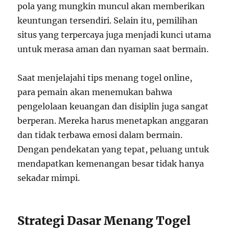
pola yang mungkin muncul akan memberikan
keuntungan tersendiri. Selain itu, pemilihan
situs yang terpercaya juga menjadi kunci utama
untuk merasa aman dan nyaman saat bermain.
Saat menjelajahi tips menang togel online,
para pemain akan menemukan bahwa
pengelolaan keuangan dan disiplin juga sangat
berperan. Mereka harus menetapkan anggaran
dan tidak terbawa emosi dalam bermain.
Dengan pendekatan yang tepat, peluang untuk
mendapatkan kemenangan besar tidak hanya
sekadar mimpi.
Strategi Dasar Menang Togel