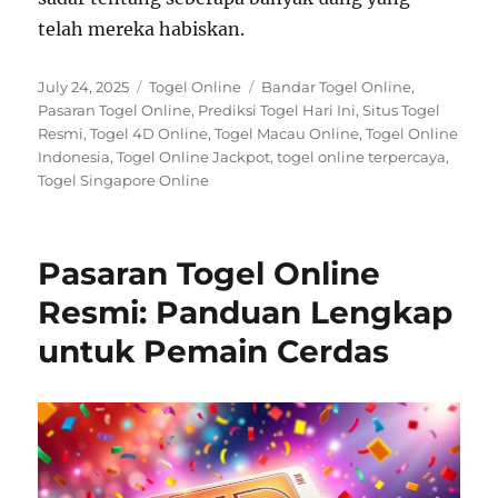
telah mereka habiskan.
Posted
Categories
Tags
July 24, 2025
Togel Online
Bandar Togel Online
,
on
Pasaran Togel Online
,
Prediksi Togel Hari Ini
,
Situs Togel
Resmi
,
Togel 4D Online
,
Togel Macau Online
,
Togel Online
Indonesia
,
Togel Online Jackpot
,
togel online terpercaya
,
Togel Singapore Online
Pasaran Togel Online
Resmi: Panduan Lengkap
untuk Pemain Cerdas