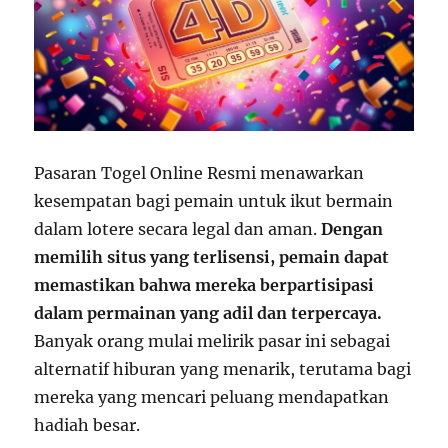
Pasaran Togel Online Resmi menawarkan
kesempatan bagi pemain untuk ikut bermain
dalam lotere secara legal dan aman.
Dengan
memilih situs yang terlisensi, pemain dapat
memastikan bahwa mereka berpartisipasi
dalam permainan yang adil dan terpercaya.
Banyak orang mulai melirik pasar ini sebagai
alternatif hiburan yang menarik, terutama bagi
mereka yang mencari peluang mendapatkan
hadiah besar.