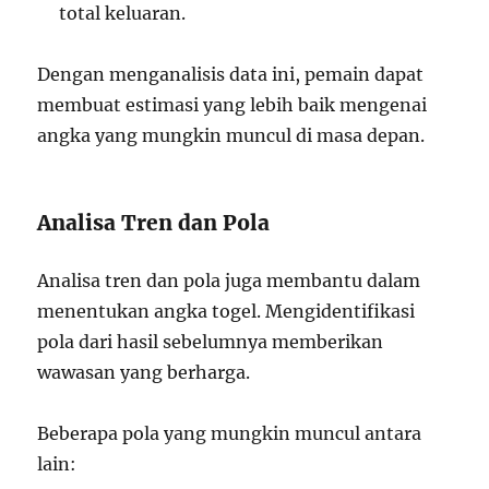
total keluaran.
Dengan menganalisis data ini, pemain dapat
membuat estimasi yang lebih baik mengenai
angka yang mungkin muncul di masa depan.
Analisa Tren dan Pola
Analisa tren dan pola juga membantu dalam
menentukan angka togel. Mengidentifikasi
pola dari hasil sebelumnya memberikan
wawasan yang berharga.
Beberapa pola yang mungkin muncul antara
lain: