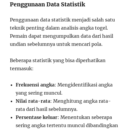
Penggunaan Data Statistik
Penggunaan data statistik menjadi salah satu
teknik penting dalam analisis angka togel.
Pemain dapat mengumpulkan data dari hasil
undian sebelumnya untuk mencari pola.
Beberapa statistik yang bisa diperhatikan
termasuk:
Frekuensi angka
: Mengidentifikasi angka
yang sering muncul.
Nilai rata-rata
: Menghitung angka rata-
rata dari hasil sebelumnya.
Persentase keluar
: Menentukan seberapa
sering angka tertentu muncul dibandingkan