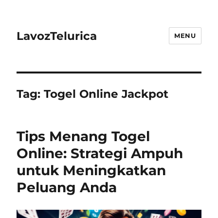
LavozTelurica
MENU
Tag:
Togel Online Jackpot
Tips Menang Togel
Online: Strategi Ampuh
untuk Meningkatkan
Peluang Anda