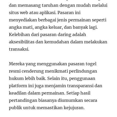
dan memasang taruhan dengan mudah melalui
situs web atau aplikasi. Pasaran ini
menyediakan berbagai jenis permainan seperti
angka mati, angka keluar, dan banyak lagi.
Kelebihan dari pasaran daring adalah
aksesibilitas dan kemudahan dalam melakukan
transaksi.
Mereka yang menggunakan pasaran togel
resmi cenderung menikmati perlindungan
hukum lebih baik. Selain itu, penggunaan
platform ini juga menjamin transparansi dan
keadilan dalam permainan. Setiap hasil
pertandingan biasanya diumumkan secara
publik untuk memastikan kejujuran.