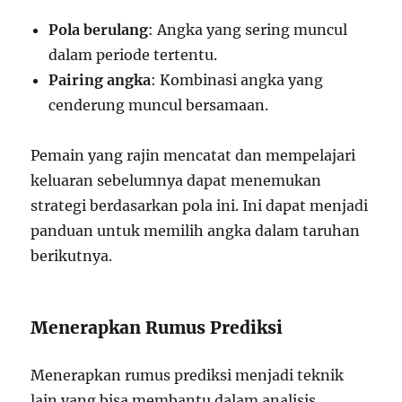
Pola berulang
: Angka yang sering muncul
dalam periode tertentu.
Pairing angka
: Kombinasi angka yang
cenderung muncul bersamaan.
Pemain yang rajin mencatat dan mempelajari
keluaran sebelumnya dapat menemukan
strategi berdasarkan pola ini. Ini dapat menjadi
panduan untuk memilih angka dalam taruhan
berikutnya.
Menerapkan Rumus Prediksi
Menerapkan rumus prediksi menjadi teknik
lain yang bisa membantu dalam analisis.