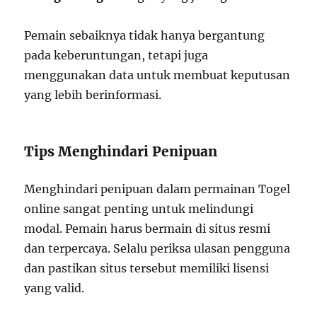
Pemain sebaiknya tidak hanya bergantung
pada keberuntungan, tetapi juga
menggunakan data untuk membuat keputusan
yang lebih berinformasi.
Tips Menghindari Penipuan
Menghindari penipuan dalam permainan Togel
online sangat penting untuk melindungi
modal. Pemain harus bermain di situs resmi
dan terpercaya. Selalu periksa ulasan pengguna
dan pastikan situs tersebut memiliki lisensi
yang valid.