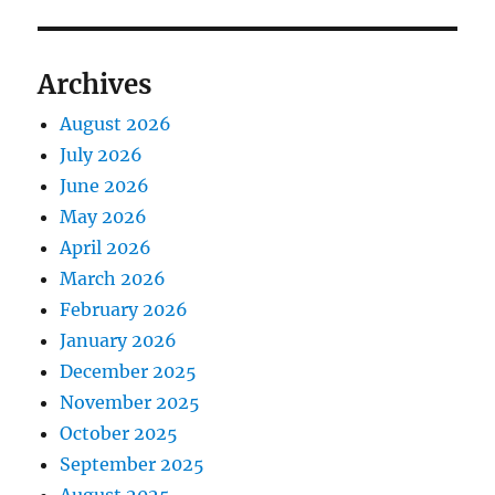
Archives
August 2026
July 2026
June 2026
May 2026
April 2026
March 2026
February 2026
January 2026
December 2025
November 2025
October 2025
September 2025