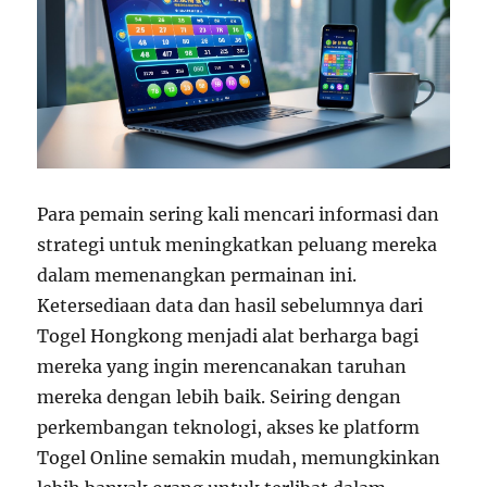
Para pemain sering kali mencari informasi dan
strategi untuk meningkatkan peluang mereka
dalam memenangkan permainan ini.
Ketersediaan data dan hasil sebelumnya dari
Togel Hongkong menjadi alat berharga bagi
mereka yang ingin merencanakan taruhan
mereka dengan lebih baik. Seiring dengan
perkembangan teknologi, akses ke platform
Togel Online semakin mudah, memungkinkan