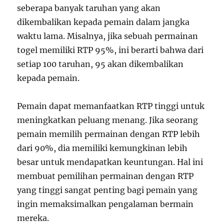
seberapa banyak taruhan yang akan
dikembalikan kepada pemain dalam jangka
waktu lama. Misalnya, jika sebuah permainan
togel memiliki RTP 95%, ini berarti bahwa dari
setiap 100 taruhan, 95 akan dikembalikan
kepada pemain.
Pemain dapat memanfaatkan RTP tinggi untuk
meningkatkan peluang menang. Jika seorang
pemain memilih permainan dengan RTP lebih
dari 90%, dia memiliki kemungkinan lebih
besar untuk mendapatkan keuntungan. Hal ini
membuat pemilihan permainan dengan RTP
yang tinggi sangat penting bagi pemain yang
ingin memaksimalkan pengalaman bermain
mereka.