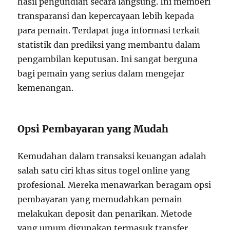
hasil pengundian secara langsung. Ini memberi
transparansi dan kepercayaan lebih kepada
para pemain. Terdapat juga informasi terkait
statistik dan prediksi yang membantu dalam
pengambilan keputusan. Ini sangat berguna
bagi pemain yang serius dalam mengejar
kemenangan.
Opsi Pembayaran yang Mudah
Kemudahan dalam transaksi keuangan adalah
salah satu ciri khas situs togel online yang
profesional. Mereka menawarkan beragam opsi
pembayaran yang memudahkan pemain
melakukan deposit dan penarikan. Metode
yang umum digunakan termasuk transfer