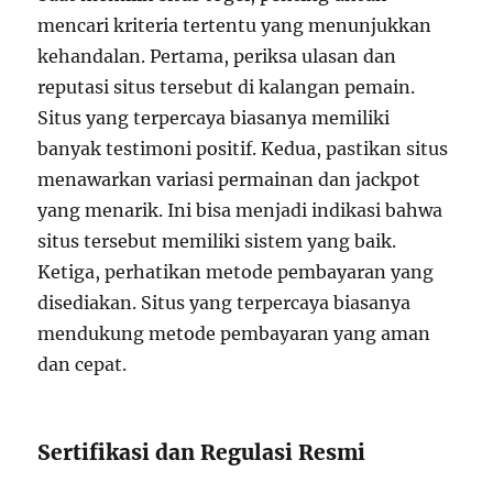
mencari kriteria tertentu yang menunjukkan
kehandalan. Pertama, periksa ulasan dan
reputasi situs tersebut di kalangan pemain.
Situs yang terpercaya biasanya memiliki
banyak testimoni positif. Kedua, pastikan situs
menawarkan variasi permainan dan jackpot
yang menarik. Ini bisa menjadi indikasi bahwa
situs tersebut memiliki sistem yang baik.
Ketiga, perhatikan metode pembayaran yang
disediakan. Situs yang terpercaya biasanya
mendukung metode pembayaran yang aman
dan cepat.
Sertifikasi dan Regulasi Resmi