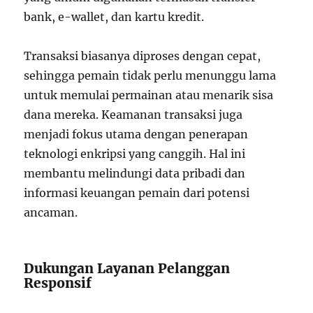
bank, e-wallet, dan kartu kredit.
Transaksi biasanya diproses dengan cepat,
sehingga pemain tidak perlu menunggu lama
untuk memulai permainan atau menarik sisa
dana mereka. Keamanan transaksi juga
menjadi fokus utama dengan penerapan
teknologi enkripsi yang canggih. Hal ini
membantu melindungi data pribadi dan
informasi keuangan pemain dari potensi
ancaman.
Dukungan Layanan Pelanggan
Responsif