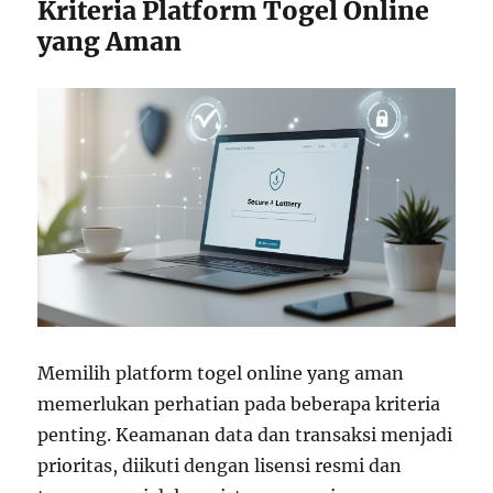
Kriteria Platform Togel Online
yang Aman
Memilih platform togel online yang aman
memerlukan perhatian pada beberapa kriteria
penting. Keamanan data dan transaksi menjadi
prioritas, diikuti dengan lisensi resmi dan