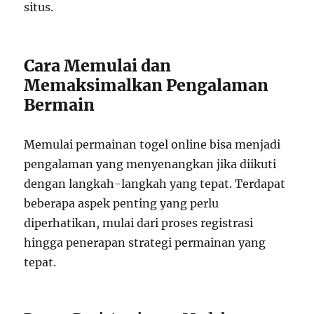
situs.
Cara Memulai dan
Memaksimalkan Pengalaman
Bermain
Memulai permainan togel online bisa menjadi
pengalaman yang menyenangkan jika diikuti
dengan langkah-langkah yang tepat. Terdapat
beberapa aspek penting yang perlu
diperhatikan, mulai dari proses registrasi
hingga penerapan strategi permainan yang
tepat.