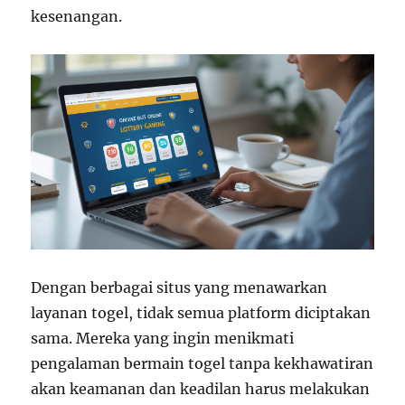
kesenangan.
Dengan berbagai situs yang menawarkan
layanan togel, tidak semua platform diciptakan
sama. Mereka yang ingin menikmati
pengalaman bermain togel tanpa kekhawatiran
akan keamanan dan keadilan harus melakukan