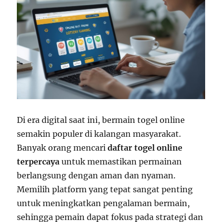
Di era digital saat ini, bermain togel online
semakin populer di kalangan masyarakat.
Banyak orang mencari
daftar togel online
terpercaya
untuk memastikan permainan
berlangsung dengan aman dan nyaman.
Memilih platform yang tepat sangat penting
untuk meningkatkan pengalaman bermain,
sehingga pemain dapat fokus pada strategi dan