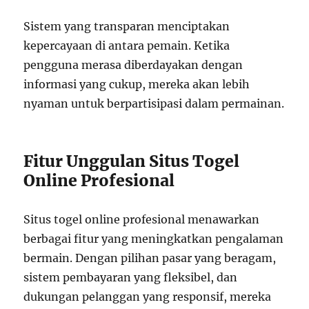
Sistem yang transparan menciptakan
kepercayaan di antara pemain. Ketika
pengguna merasa diberdayakan dengan
informasi yang cukup, mereka akan lebih
nyaman untuk berpartisipasi dalam permainan.
Fitur Unggulan Situs Togel
Online Profesional
Situs togel online profesional menawarkan
berbagai fitur yang meningkatkan pengalaman
bermain. Dengan pilihan pasar yang beragam,
sistem pembayaran yang fleksibel, dan
dukungan pelanggan yang responsif, mereka