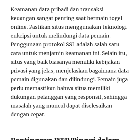
Keamanan data pribadi dan transaksi
keuangan sangat penting saat bermain togel
online. Pastikan situs menggunakan teknologi
enkripsi untuk melindungi data pemain.
Penggunaan protokol SSL adalah salah satu
cara untuk menjamin keamanan ini. Selain itu,
situs yang baik biasanya memiliki kebijakan
privasi yang jelas, menjelaskan bagaimana data
pemain digunakan dan dilindungi. Pemain juga
perlu memastikan bahwa situs memiliki
dukungan pelanggan yang responsif, sehingga
masalah yang muncul dapat diselesaikan
dengan cepat.