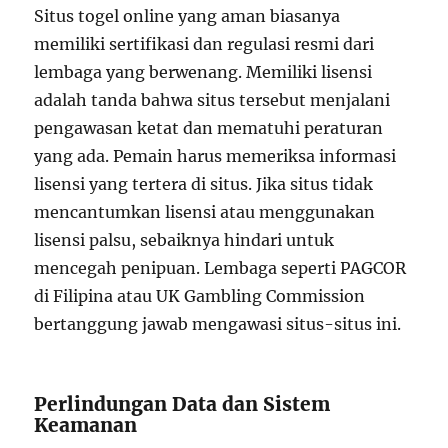
Situs togel online yang aman biasanya
memiliki sertifikasi dan regulasi resmi dari
lembaga yang berwenang. Memiliki lisensi
adalah tanda bahwa situs tersebut menjalani
pengawasan ketat dan mematuhi peraturan
yang ada. Pemain harus memeriksa informasi
lisensi yang tertera di situs. Jika situs tidak
mencantumkan lisensi atau menggunakan
lisensi palsu, sebaiknya hindari untuk
mencegah penipuan. Lembaga seperti PAGCOR
di Filipina atau UK Gambling Commission
bertanggung jawab mengawasi situs-situs ini.
Perlindungan Data dan Sistem
Keamanan