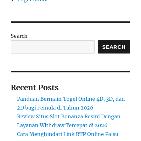
Search
SEARCH
Recent Posts
Panduan Bermain Togel Online 4D, 3D, dan
2D bagi Pemula di Tahun 2026
Review Situs Slot Bonanza Resmi Dengan
Layanan Withdraw Tercepat di 2026
Cara Menghindari Link RTP Online Palsu