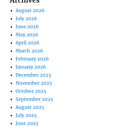
Archives
August 2026
July 2026
June 2026
May 2026
April 2026
March 2026
February 2026
January 2026
December 2025
November 2025
October 2025
September 2025
August 2025
July 2025
June 2025