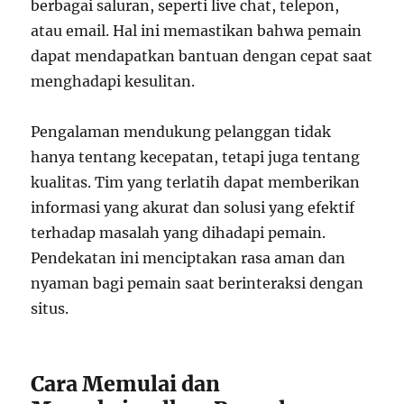
berbagai saluran, seperti live chat, telepon,
atau email. Hal ini memastikan bahwa pemain
dapat mendapatkan bantuan dengan cepat saat
menghadapi kesulitan.
Pengalaman mendukung pelanggan tidak
hanya tentang kecepatan, tetapi juga tentang
kualitas. Tim yang terlatih dapat memberikan
informasi yang akurat dan solusi yang efektif
terhadap masalah yang dihadapi pemain.
Pendekatan ini menciptakan rasa aman dan
nyaman bagi pemain saat berinteraksi dengan
situs.
Cara Memulai dan