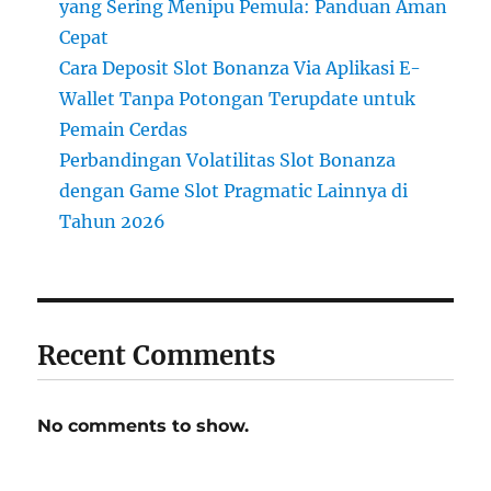
yang Sering Menipu Pemula: Panduan Aman
Cepat
Cara Deposit Slot Bonanza Via Aplikasi E-
Wallet Tanpa Potongan Terupdate untuk
Pemain Cerdas
Perbandingan Volatilitas Slot Bonanza
dengan Game Slot Pragmatic Lainnya di
Tahun 2026
Recent Comments
No comments to show.