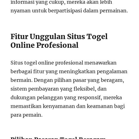
informasi yang cukup, mereka akan lebih
nyaman untuk berpartisipasi dalam permainan.
Fitur Unggulan Situs Togel
Online Profesional
Situs togel online profesional menawarkan
berbagai fitur yang meningkatkan pengalaman
bermain. Dengan pilihan pasar yang beragam,
sistem pembayaran yang fleksibel, dan
dukungan pelanggan yang responsif, mereka
memastikan kenyamanan dan keamanan bagi
para pemain.