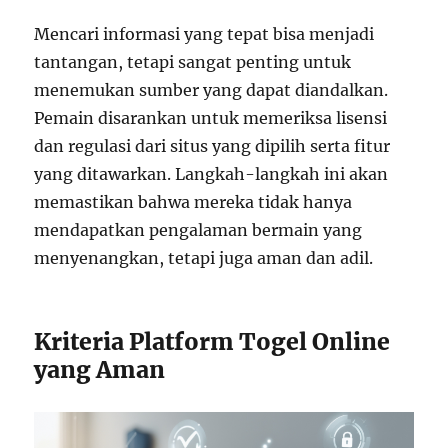
Mencari informasi yang tepat bisa menjadi
tantangan, tetapi sangat penting untuk
menemukan sumber yang dapat diandalkan.
Pemain disarankan untuk memeriksa lisensi
dan regulasi dari situs yang dipilih serta fitur
yang ditawarkan. Langkah-langkah ini akan
memastikan bahwa mereka tidak hanya
mendapatkan pengalaman bermain yang
menyenangkan, tetapi juga aman dan adil.
Kriteria Platform Togel Online
yang Aman