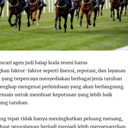
cari agen judi balap kuda resmi harus
n faktor-faktor seperti lisensi, reputasi, dan layanan
 yang terpercaya menyediakan berbagai jenis taruhan
 lengkap mengenai perlombaan yang akan berlangsung.
emain untuk membuat keputusan yang lebih baik
ng taruhan.
ang tepat tidak hanya meningkatkan peluang menang,
buat pengalaman berjudi menjadi lebih menyenangkan.