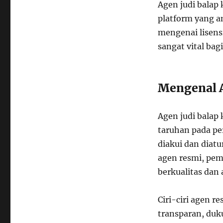
Agen judi balap
platform yang a
mengenai lisens
sangat vital ba
Mengenal 
Agen judi balap
taruhan pada pe
diakui dan diatu
agen resmi, pe
berkualitas dan a
Ciri-ciri agen 
transparan, duk