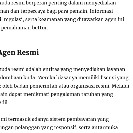
 kuda resmi berperan penting dalam menyediakan
man dan terpercaya bagi para pemain. Informasi
i, regulasi, serta keamanan yang ditawarkan agen ini
gi pemahaman bettor.
Agen Resmi
 kuda resmi adalah entitas yang menyediakan layanan
rlombaan kuda. Mereka biasanya memiliki lisensi yang
r oleh badan pemerintah atau organisasi resmi. Melalui
main dapat menikmati pengalaman taruhan yang
dil.
resmi termasuk adanya sistem pembayaran yang
ungan pelanggan yang responsif, serta antarmuka