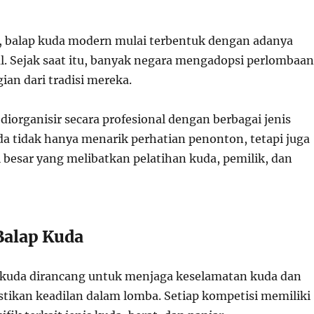
, balap kuda modern mulai terbentuk dengan adanya
l. Sejak saat itu, banyak negara mengadopsi perlombaan
ian dari tradisi mereka.
 diorganisir secara profesional dengan berbagai jenis
da tidak hanya menarik perhatian penonton, tetapi juga
 besar yang melibatkan pelatihan kuda, pemilik, dan
Balap Kuda
 kuda dirancang untuk menjaga keselamatan kuda dan
stikan keadilan dalam lomba. Setiap kompetisi memiliki