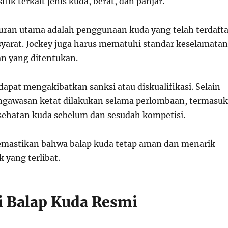
fik terkait jenis kuda, berat, dan panjar.
turan utama adalah penggunaan kuda yang telah terdafta
arat. Jockey juga harus mematuhi standar keselamatan
n yang ditentukan.
apat mengakibatkan sanksi atau diskualifikasi. Selain
engawasan ketat dilakukan selama perlombaan, termasuk
ehatan kuda sebelum dan sesudah kompetisi.
emastikan bahwa balap kuda tetap aman dan menarik
 yang terlibat.
i Balap Kuda Resmi