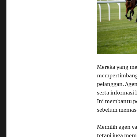
Mereka yang men
mempertimbangka
pelanggan. Agen
serta informasi
Ini membantu p
sebelum memasa
Memilih agen y
tetapi juga mem