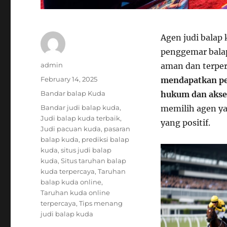
Agen judi balap 
penggemar balap
Author
admin
aman dan terpe
Posted
February 14, 2025
mendapatkan pel
on
Categories
Bandar balap Kuda
hukum dan akses
Tags
Bandar judi balap kuda
,
memilih agen y
Judi balap kuda terbaik
,
yang positif.
Judi pacuan kuda
,
pasaran
balap kuda
,
prediksi balap
kuda
,
situs judi balap
kuda
,
Situs taruhan balap
kuda terpercaya
,
Taruhan
balap kuda online
,
Taruhan kuda online
terpercaya
,
Tips menang
judi balap kuda