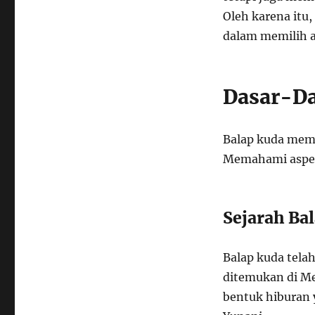
Oleh karena itu
dalam memilih a
Dasar-Da
Balap kuda memil
Memahami aspek-
Sejarah Ba
Balap kuda telah
ditemukan di Me
bentuk hiburan 