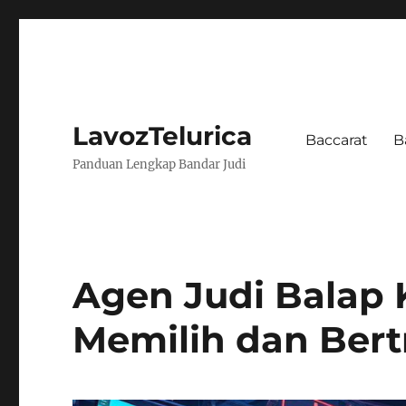
LavozTelurica
Baccarat
B
Panduan Lengkap Bandar Judi
Agen Judi Balap
Memilih dan Ber