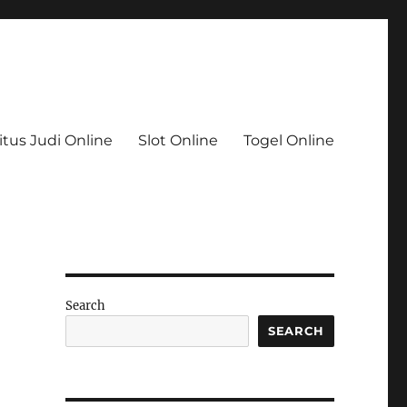
itus Judi Online
Slot Online
Togel Online
Search
SEARCH