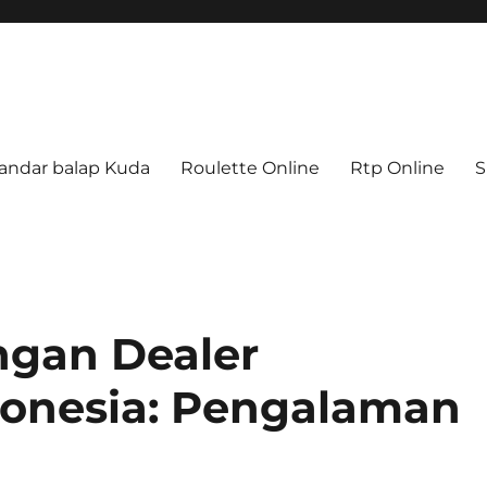
andar balap Kuda
Roulette Online
Rtp Online
S
ngan Dealer
ndonesia: Pengalaman