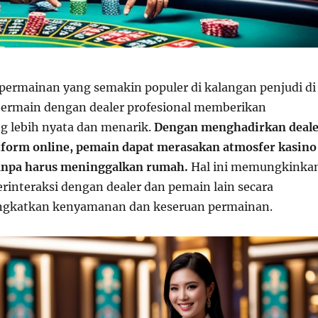
 permainan yang semakin populer di kalangan penjudi di
bermain dengan dealer profesional memberikan
 lebih nyata dan menarik.
Dengan menghadirkan deale
tform online, pemain dapat merasakan atmosfer kasino
tanpa harus meninggalkan rumah.
Hal ini memungkinka
rinteraksi dengan dealer dan pemain lain secara
ngkatkan kenyamanan dan keseruan permainan.