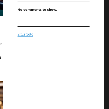
No comments to show.
Situs Toto
r
n