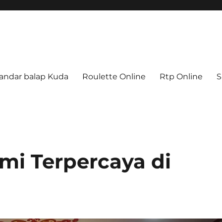
andar balap Kuda
Roulette Online
Rtp Online
S
mi Terpercaya di