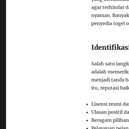
agar terhindar 
nyaman. Banyak
penyedia togel o
Identifika
Salah satu lang
adalah memeriksa
menjadi tanda b
itu, reputasi ba
Lisensi resmi da
Ulasan positif 
Beragam piliha
Pelayanan pelan