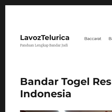
LavozTelurica
Baccarat
B
Panduan Lengkap Bandar Judi
Bandar Togel Res
Indonesia