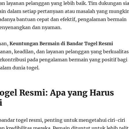
n layanan pelanggan yang lebih baik. Tim dukungan si
n dalam setiap pertanyaan atau masalah yang mungki
adanya bantuan cepat dan efektif, pengalaman bermain
menyenangkan dan nyaman.
han,
Keuntungan Bermain di Bandar Togel Resmi
an, keadilan, dan layanan pelanggan yang berkualitas
erkontribusi pada pengalaman bermain yang positif bagi
dalam dunia togel.
ogel Resmi: Apa yang Harus
i
andar togel resmi, penting untuk mengetahui ciri-ciri
 kredibilitas mereka. Pemain dituntut untuk lebih telit