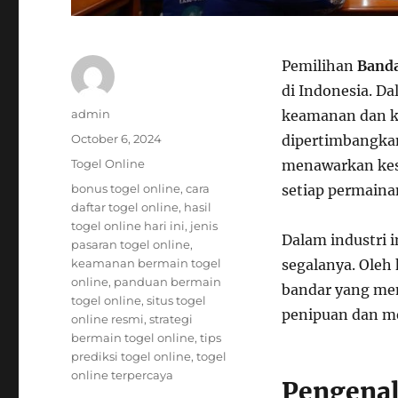
Pemilihan
Banda
di Indonesia. D
Author
admin
keamanan dan k
Posted
October 6, 2024
dipertimbangka
on
Categories
Togel Online
menawarkan kes
Tags
bonus togel online
,
cara
setiap permaina
daftar togel online
,
hasil
togel online hari ini
,
jenis
Dalam industri 
pasaran togel online
,
keamanan bermain togel
segalanya. Oleh 
online
,
panduan bermain
bandar yang mem
togel online
,
situs togel
penipuan dan m
online resmi
,
strategi
bermain togel online
,
tips
prediksi togel online
,
togel
online terpercaya
Pengenal