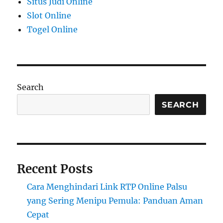
Situs Judi Online
Slot Online
Togel Online
Search
SEARCH
Recent Posts
Cara Menghindari Link RTP Online Palsu
yang Sering Menipu Pemula: Panduan Aman
Cepat