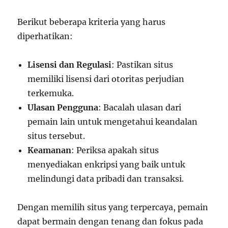
Berikut beberapa kriteria yang harus
diperhatikan:
Lisensi dan Regulasi
: Pastikan situs
memiliki lisensi dari otoritas perjudian
terkemuka.
Ulasan Pengguna
: Bacalah ulasan dari
pemain lain untuk mengetahui keandalan
situs tersebut.
Keamanan
: Periksa apakah situs
menyediakan enkripsi yang baik untuk
melindungi data pribadi dan transaksi.
Dengan memilih situs yang terpercaya, pemain
dapat bermain dengan tenang dan fokus pada