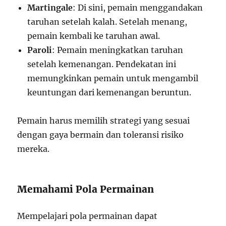
Martingale
: Di sini, pemain menggandakan
taruhan setelah kalah. Setelah menang,
pemain kembali ke taruhan awal.
Paroli
: Pemain meningkatkan taruhan
setelah kemenangan. Pendekatan ini
memungkinkan pemain untuk mengambil
keuntungan dari kemenangan beruntun.
Pemain harus memilih strategi yang sesuai
dengan gaya bermain dan toleransi risiko
mereka.
Memahami Pola Permainan
Mempelajari pola permainan dapat