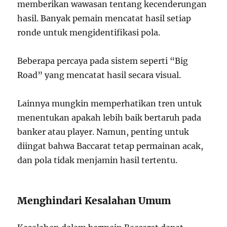
memberikan wawasan tentang kecenderungan
hasil. Banyak pemain mencatat hasil setiap
ronde untuk mengidentifikasi pola.
Beberapa percaya pada sistem seperti “Big
Road” yang mencatat hasil secara visual.
Lainnya mungkin memperhatikan tren untuk
menentukan apakah lebih baik bertaruh pada
banker atau player. Namun, penting untuk
diingat bahwa Baccarat tetap permainan acak,
dan pola tidak menjamin hasil tertentu.
Menghindari Kesalahan Umum