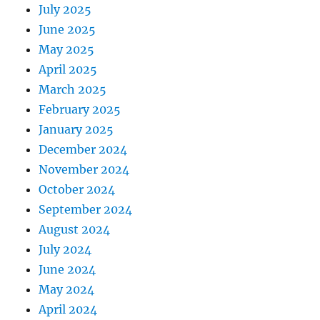
July 2025
June 2025
May 2025
April 2025
March 2025
February 2025
January 2025
December 2024
November 2024
October 2024
September 2024
August 2024
July 2024
June 2024
May 2024
April 2024