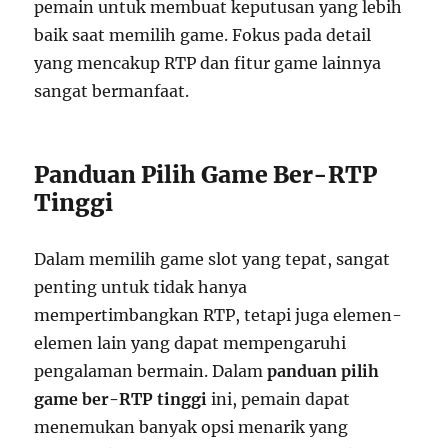
pemain untuk membuat keputusan yang lebih
baik saat memilih game. Fokus pada detail
yang mencakup RTP dan fitur game lainnya
sangat bermanfaat.
Panduan Pilih Game Ber-RTP
Tinggi
Dalam memilih game slot yang tepat, sangat
penting untuk tidak hanya
mempertimbangkan RTP, tetapi juga elemen-
elemen lain yang dapat mempengaruhi
pengalaman bermain. Dalam
panduan pilih
game ber-RTP tinggi
ini, pemain dapat
menemukan banyak opsi menarik yang