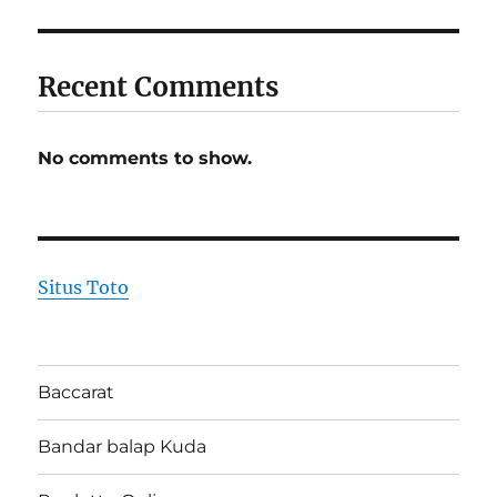
Recent Comments
No comments to show.
Situs Toto
Baccarat
Bandar balap Kuda