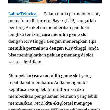
LabozTelurica
– Dalam dunia permainan slot,
memahami Return to Player (RTP) sangatlah
penting. Artikel ini memberikan panduan
lengkap tentang
cara memilih game slot
dengan RTP tinggi. Dengan menerapkan
tips
memilih permainan dengan RTP tinggi
, Anda
bisa meningkatkan
peluang menang di slot
secara signifikan.
Mempelajari
cara memilih game slot
yang
tepat dapat membantu Anda mengambil
keputusan yang lebih terinformasi dan
memberikan pengalaman bermain yang lebih
memuaskan. Mari kita eksplorasi mengapa
pemahaman tentang RTP menjadi kunci untuk