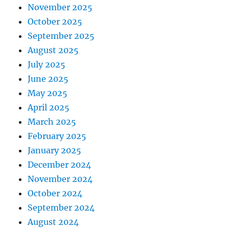
November 2025
October 2025
September 2025
August 2025
July 2025
June 2025
May 2025
April 2025
March 2025
February 2025
January 2025
December 2024
November 2024
October 2024
September 2024
August 2024