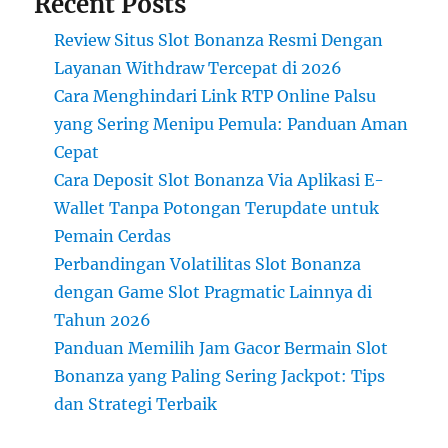
Recent Posts
Review Situs Slot Bonanza Resmi Dengan
Layanan Withdraw Tercepat di 2026
Cara Menghindari Link RTP Online Palsu
yang Sering Menipu Pemula: Panduan Aman
Cepat
Cara Deposit Slot Bonanza Via Aplikasi E-
Wallet Tanpa Potongan Terupdate untuk
Pemain Cerdas
Perbandingan Volatilitas Slot Bonanza
dengan Game Slot Pragmatic Lainnya di
Tahun 2026
Panduan Memilih Jam Gacor Bermain Slot
Bonanza yang Paling Sering Jackpot: Tips
dan Strategi Terbaik