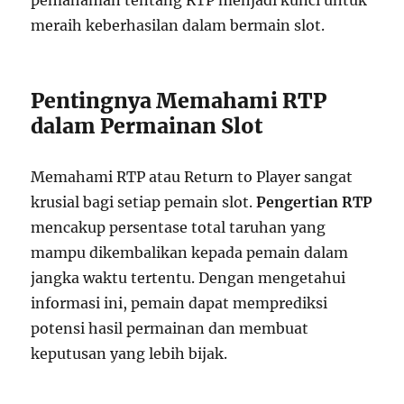
meraih keberhasilan dalam bermain slot.
Pentingnya Memahami RTP
dalam Permainan Slot
Memahami RTP atau Return to Player sangat
krusial bagi setiap pemain slot.
Pengertian RTP
mencakup persentase total taruhan yang
mampu dikembalikan kepada pemain dalam
jangka waktu tertentu. Dengan mengetahui
informasi ini, pemain dapat memprediksi
potensi hasil permainan dan membuat
keputusan yang lebih bijak.