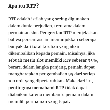
Apa itu RTP?
RTP adalah istilah yang sering digunakan
dalam dunia perjudian, terutama dalam
permainan slot.
Pengertian RTP
menjelaskan
bahwa persentase ini menunjukkan seberapa
banyak dari total taruhan yang akan
dikembalikan kepada pemain. Misalnya, jika
sebuah mesin slot memiliki RTP sebesar 95%,
berarti dalam jangka panjang, pemain dapat
mengharapkan pengembalian 95 dari setiap
100 unit yang dipertaruhkan. Maka dari itu,
pentingnya memahami RTP
tidak dapat
diabaikan karena membantu pemain dalam
memilih permainan yang tepat.