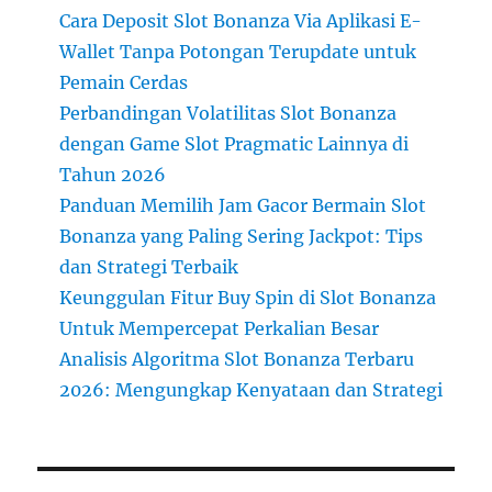
Cara Deposit Slot Bonanza Via Aplikasi E-
Wallet Tanpa Potongan Terupdate untuk
Pemain Cerdas
Perbandingan Volatilitas Slot Bonanza
dengan Game Slot Pragmatic Lainnya di
Tahun 2026
Panduan Memilih Jam Gacor Bermain Slot
Bonanza yang Paling Sering Jackpot: Tips
dan Strategi Terbaik
Keunggulan Fitur Buy Spin di Slot Bonanza
Untuk Mempercepat Perkalian Besar
Analisis Algoritma Slot Bonanza Terbaru
2026: Mengungkap Kenyataan dan Strategi