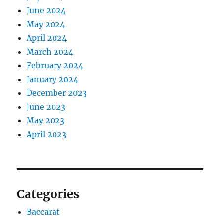
June 2024
May 2024
April 2024
March 2024
February 2024
January 2024
December 2023
June 2023
May 2023
April 2023
Categories
Baccarat