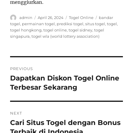
menggiurkan.
Author
Posted
Categories
Tags
admin
April 26, 2024
Togel Online
bandar
on
togel
,
permainan togel
,
prediksi togel
,
situs togel
,
togel
,
togel hongkong
,
togel online
,
togel sidney
,
togel
singapura
,
togel wla (world lottery association)
Post
PREVIOUS
navigation
Dapatkan Diskon Togel Online
Previous
post:
Terbesar Sekarang
NEXT
Cari Situs Togel dengan Bonus
Next
post:
Terbaik di Indonesia