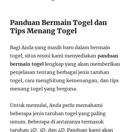
Panduan Bermain Togel dan
Tips Menang Togel
Bagi Anda yang masih baru dalam bermain
togel, situs resmi kami menyediakan
panduan
bermain togel
lengkap yang akan memberikan
penjelasan tentang berbagai jenis taruhan
togel, cara menghitung kemenangan, dan tips
menang togel yang berguna.
Untuk memulai, Anda perlu memahami
beberapa jenis taruhan togel yang paling
umum. Beberapa di antaranya termasuk
taruhan 2D, 3D, dan 4D. Panduan kami akan