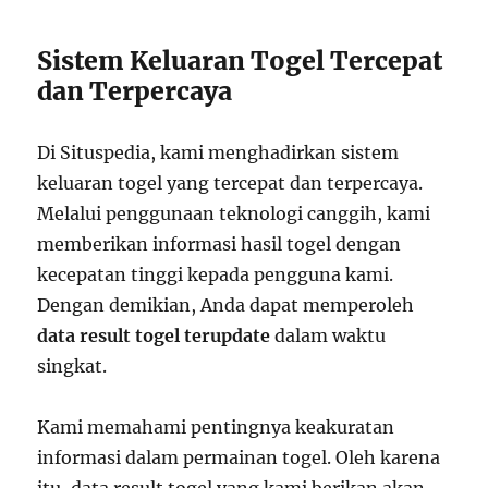
Sistem Keluaran Togel Tercepat
dan Terpercaya
Di Situspedia, kami menghadirkan sistem
keluaran togel yang tercepat dan terpercaya.
Melalui penggunaan teknologi canggih, kami
memberikan informasi hasil togel dengan
kecepatan tinggi kepada pengguna kami.
Dengan demikian, Anda dapat memperoleh
data result togel terupdate
dalam waktu
singkat.
Kami memahami pentingnya keakuratan
informasi dalam permainan togel. Oleh karena
itu, data result togel yang kami berikan akan