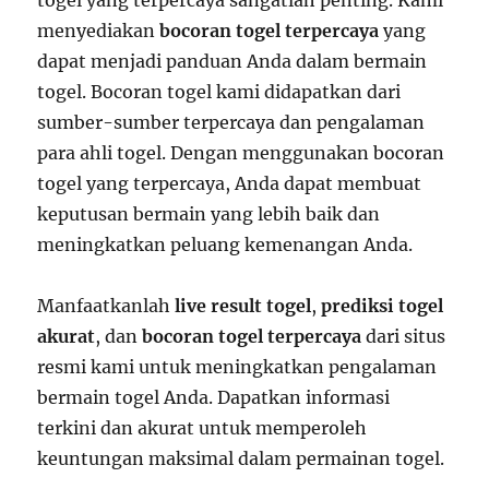
menyediakan
bocoran togel terpercaya
yang
dapat menjadi panduan Anda dalam bermain
togel. Bocoran togel kami didapatkan dari
sumber-sumber terpercaya dan pengalaman
para ahli togel. Dengan menggunakan bocoran
togel yang terpercaya, Anda dapat membuat
keputusan bermain yang lebih baik dan
meningkatkan peluang kemenangan Anda.
Manfaatkanlah
live result togel
,
prediksi togel
akurat
, dan
bocoran togel terpercaya
dari situs
resmi kami untuk meningkatkan pengalaman
bermain togel Anda. Dapatkan informasi
terkini dan akurat untuk memperoleh
keuntungan maksimal dalam permainan togel.