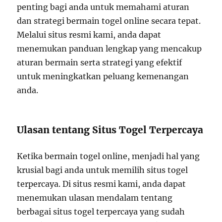
penting bagi anda untuk memahami aturan
dan strategi bermain togel online secara tepat.
Melalui situs resmi kami, anda dapat
menemukan panduan lengkap yang mencakup
aturan bermain serta strategi yang efektif
untuk meningkatkan peluang kemenangan
anda.
Ulasan tentang Situs Togel Terpercaya
Ketika bermain togel online, menjadi hal yang
krusial bagi anda untuk memilih situs togel
terpercaya. Di situs resmi kami, anda dapat
menemukan ulasan mendalam tentang
berbagai situs togel terpercaya yang sudah