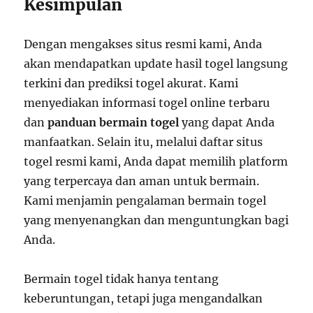
Kesimpulan
Dengan mengakses situs resmi kami, Anda
akan mendapatkan update hasil togel langsung
terkini dan prediksi togel akurat. Kami
menyediakan informasi togel online terbaru
dan
panduan bermain togel
yang dapat Anda
manfaatkan. Selain itu, melalui daftar situs
togel resmi kami, Anda dapat memilih platform
yang terpercaya dan aman untuk bermain.
Kami menjamin pengalaman bermain togel
yang menyenangkan dan menguntungkan bagi
Anda.
Bermain togel tidak hanya tentang
keberuntungan, tetapi juga mengandalkan