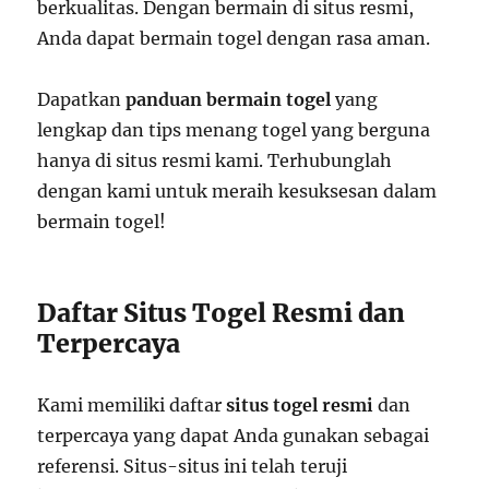
berkualitas. Dengan bermain di situs resmi,
Anda dapat bermain togel dengan rasa aman.
Dapatkan
panduan bermain togel
yang
lengkap dan tips menang togel yang berguna
hanya di situs resmi kami. Terhubunglah
dengan kami untuk meraih kesuksesan dalam
bermain togel!
Daftar Situs Togel Resmi dan
Terpercaya
Kami memiliki daftar
situs togel resmi
dan
terpercaya yang dapat Anda gunakan sebagai
referensi. Situs-situs ini telah teruji