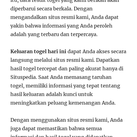
diperbarui secara berkala. Dengan
mengandalkan situs resmi kami, Anda dapat
yakin bahwa informasi yang Anda peroleh
adalah yang terbaru dan terpercaya.
Keluaran togel hari ini
dapat Anda akses secara
langsung melalui situs resmi kami. Dapatkan
hasil togel tercepat dan paling akurat hanya di
Situspedia. Saat Anda memasang taruhan
togel, memiliki informasi yang tepat tentang
hasil keluaran adalah kunci untuk
meningkatkan peluang kemenangan Anda.
Dengan menggunakan situs resmi kami, Anda
juga dapat memastikan bahwa semua
informasi dan hasil togel yang didapatkan