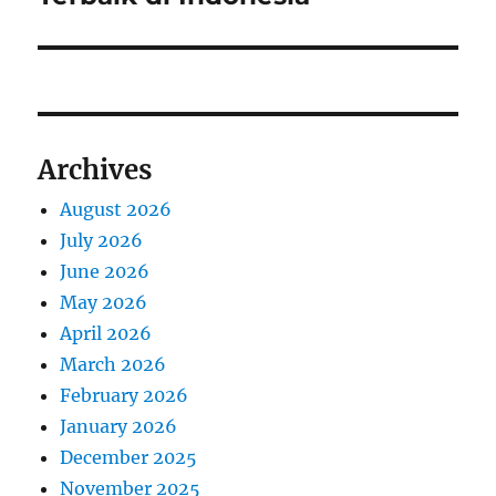
Archives
August 2026
July 2026
June 2026
May 2026
April 2026
March 2026
February 2026
January 2026
December 2025
November 2025