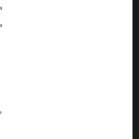
a
a
s