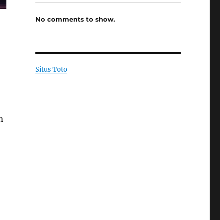
No comments to show.
Situs Toto
n