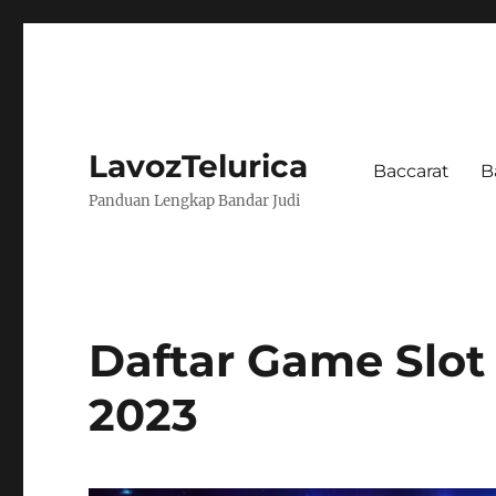
LavozTelurica
Baccarat
B
Panduan Lengkap Bandar Judi
Daftar Game Slot
2023