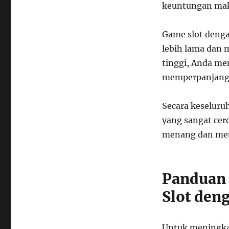
keuntungan maks
Game slot deng
lebih lama dan 
tinggi, Anda me
memperpanjang 
Secara keseluru
yang sangat cer
menang dan mem
Panduan
Slot den
Untuk meningka