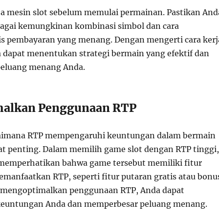
ja mesin slot sebelum memulai permainan. Pastikan And
gai kemungkinan kombinasi simbol dan cara
s pembayaran yang menang. Dengan mengerti cara kerj
a dapat menentukan strategi bermain yang efektif dan
eluang menang Anda.
alkan Penggunaan RTP
imana RTP mempengaruhi keuntungan dalam bermain
gat penting. Dalam memilih game slot dengan RTP tinggi,
memperhatikan bahwa game tersebut memiliki fitur
manfaatkan RTP, seperti fitur putaran gratis atau bonu
 mengoptimalkan penggunaan RTP, Anda dapat
euntungan Anda dan memperbesar peluang menang.