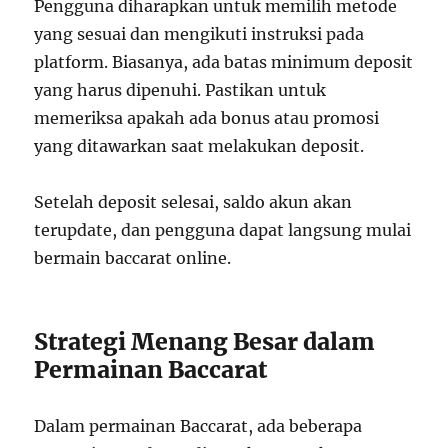
Pengguna diharapkan untuk memilih metode
yang sesuai dan mengikuti instruksi pada
platform. Biasanya, ada batas minimum deposit
yang harus dipenuhi. Pastikan untuk
memeriksa apakah ada bonus atau promosi
yang ditawarkan saat melakukan deposit.
Setelah deposit selesai, saldo akun akan
terupdate, dan pengguna dapat langsung mulai
bermain baccarat online.
Strategi Menang Besar dalam
Permainan Baccarat
Dalam permainan Baccarat, ada beberapa