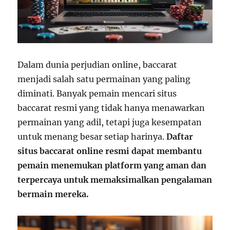
Dalam dunia perjudian online, baccarat
menjadi salah satu permainan yang paling
diminati. Banyak pemain mencari situs
baccarat resmi yang tidak hanya menawarkan
permainan yang adil, tetapi juga kesempatan
untuk menang besar setiap harinya.
Daftar
situs baccarat online resmi dapat membantu
pemain menemukan platform yang aman dan
terpercaya untuk memaksimalkan pengalaman
bermain mereka.