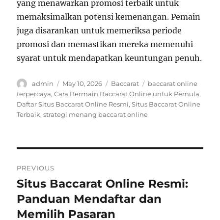
yang menawarkan promosi terbaik untuk
memaksimalkan potensi kemenangan. Pemain
juga disarankan untuk memeriksa periode
promosi dan memastikan mereka memenuhi
syarat untuk mendapatkan keuntungan penuh.
Author
Posted
Categories
Tags
admin
May 10, 2026
Baccarat
baccarat online
on
terpercaya
,
Cara Bermain Baccarat Online untuk Pemula
,
Daftar Situs Baccarat Online Resmi
,
Situs Baccarat Online
Terbaik
,
strategi menang baccarat online
Post
PREVIOUS
navigation
Situs Baccarat Online Resmi:
Previous
post:
Panduan Mendaftar dan
Memilih Pasaran