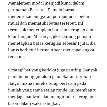
Manajemen modal menjadi kunci dalam
permainan Baccarat. Pemain harus
menentukan anggaran permainan sebelum
mulai dan mematuhi batas tersebut. Ini
termasuk menetapkan batasan kerugian dan
keuntungan. Misalnya, jika seorang pemain
menetapkan batas kerugian sebesar 1 juta, dia
harus berhenti bermain saat mencapai angka
tersebut.
Strategi bet yang berlaku juga penting. Banyak
pemain menggunakan pendekatan taruhan
flat, di mana mereka tetap bertaruh pada
jumlah yang sama setiap ronde. Ini membantu
menjaga bankroll dan menghindari kerugian
besar dalam waktu singkat.