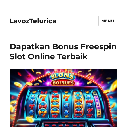
LavozTelurica
MENU
Dapatkan Bonus Freespin
Slot Online Terbaik