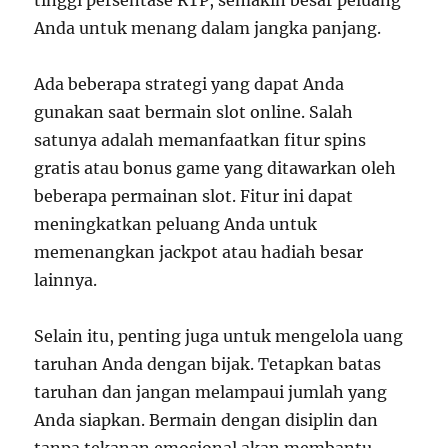
Anda untuk menang dalam jangka panjang.
Ada beberapa strategi yang dapat Anda
gunakan saat bermain slot online. Salah
satunya adalah memanfaatkan fitur spins
gratis atau bonus game yang ditawarkan oleh
beberapa permainan slot. Fitur ini dapat
meningkatkan peluang Anda untuk
memenangkan jackpot atau hadiah besar
lainnya.
Selain itu, penting juga untuk mengelola uang
taruhan Anda dengan bijak. Tetapkan batas
taruhan dan jangan melampaui jumlah yang
Anda siapkan. Bermain dengan disiplin dan
tanpa tekanan emosional akan membantu