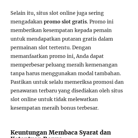
Selain itu, situs slot online juga sering
mengadakan
promo slot gratis
. Promo ini
memberikan kesempatan kepada pemain
untuk mendapatkan putaran gratis dalam
permainan slot tertentu. Dengan
memanfaatkan promo ini, Anda dapat
memperbesar peluang meraih kemenangan
tanpa harus menggunakan modal tambahan.
Pastikan untuk selalu memeriksa promosi dan
penawaran terbaru yang disediakan oleh situs
slot online untuk tidak melewatkan
kesempatan meraih bonus terbesar.
Keuntungan Membaca Syarat dan