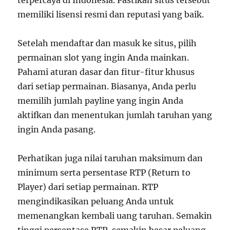
memiliki lisensi resmi dan reputasi yang baik.
Setelah mendaftar dan masuk ke situs, pilih
permainan slot yang ingin Anda mainkan.
Pahami aturan dasar dan fitur-fitur khusus
dari setiap permainan. Biasanya, Anda perlu
memilih jumlah payline yang ingin Anda
aktifkan dan menentukan jumlah taruhan yang
ingin Anda pasang.
Perhatikan juga nilai taruhan maksimum dan
minimum serta persentase RTP (Return to
Player) dari setiap permainan. RTP
mengindikasikan peluang Anda untuk
memenangkan kembali uang taruhan. Semakin
tinggi persentase RTP, semakin besar peluang