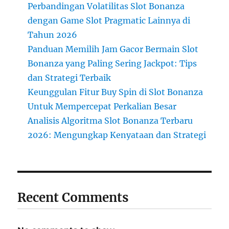
Perbandingan Volatilitas Slot Bonanza
dengan Game Slot Pragmatic Lainnya di
Tahun 2026
Panduan Memilih Jam Gacor Bermain Slot
Bonanza yang Paling Sering Jackpot: Tips
dan Strategi Terbaik
Keunggulan Fitur Buy Spin di Slot Bonanza
Untuk Mempercepat Perkalian Besar
Analisis Algoritma Slot Bonanza Terbaru
2026: Mengungkap Kenyataan dan Strategi
Recent Comments