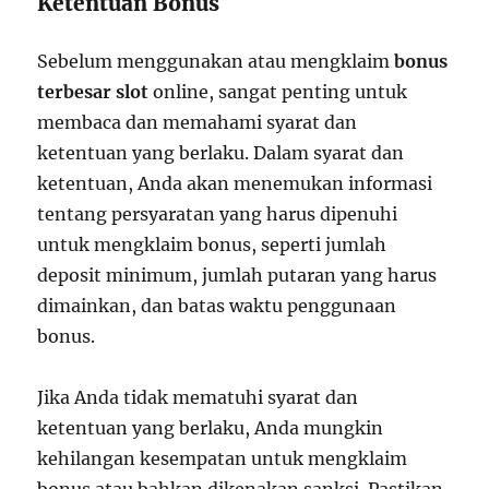
Ketentuan Bonus
Sebelum menggunakan atau mengklaim
bonus
terbesar slot
online, sangat penting untuk
membaca dan memahami syarat dan
ketentuan yang berlaku. Dalam syarat dan
ketentuan, Anda akan menemukan informasi
tentang persyaratan yang harus dipenuhi
untuk mengklaim bonus, seperti jumlah
deposit minimum, jumlah putaran yang harus
dimainkan, dan batas waktu penggunaan
bonus.
Jika Anda tidak mematuhi syarat dan
ketentuan yang berlaku, Anda mungkin
kehilangan kesempatan untuk mengklaim
bonus atau bahkan dikenakan sanksi. Pastikan