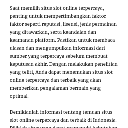
Saat memilih situs slot online terpercaya,
penting untuk mempertimbangkan faktor-
faktor seperti reputasi, lisensi, jenis permainan
yang ditawarkan, serta keandalan dan
keamanan platform. Pastikan untuk membaca
ulasan dan mengumpulkan informasi dari
sumber yang terpercaya sebelum membuat
keputusan akhir. Dengan melakukan penelitian
yang teliti, Anda dapat menemukan situs slot
online terpercaya dan terbaik yang akan
memberikan pengalaman bermain yang
optimal.
Demikianlah informasi tentang temuan situs
slot online terpercaya dan terbaik di Indonesia.
Pilihlah situs yang dapat memenuhi kebutuhan