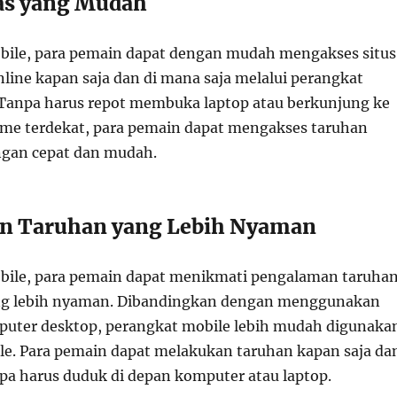
tas yang Mudah
bile, para pemain dapat dengan mudah mengakses situs
line kapan saja dan di mana saja melalui perangkat
Tanpa harus repot membuka laptop atau berkunjung ke
me terdekat, para pemain dapat mengakses taruhan
ngan cepat dan mudah.
n Taruhan yang Lebih Nyaman
bile, para pemain dapat menikmati pengalaman taruha
ng lebih nyaman. Dibandingkan dengan menggunakan
puter desktop, perangkat mobile lebih mudah digunaka
ble. Para pemain dapat melakukan taruhan kapan saja da
npa harus duduk di depan komputer atau laptop.