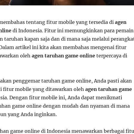
 membahas tentang fitur mobile yang tersedia di
agen
nline
di Indonesia. Fitur ini memungkinkan para pemain
 taruhan kapan saja dan di mana saja melalui perangka
Dalam artikel ini kita akan membahas mengenai fitur
tawarkan oleh
agen taruhan game online
terpercaya di
akan penggemar taruhan game online, Anda pasti akan
 fitur mobile yang ditawarkan oleh
agen taruhan game
sia. Dengan fitur mobile ini, Anda dapat menikmati
uhan game online dengan mudah dan nyaman di mana
un yang Anda inginkan.
uhan game online di Indonesia menawarkan berbagai fitu