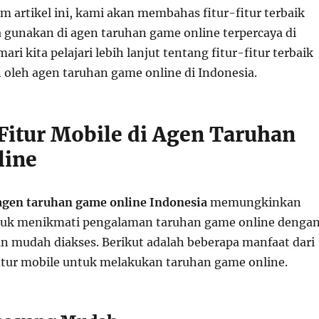
m artikel ini, kami akan membahas fitur-fitur terbaik
 gunakan di agen taruhan game online terpercaya di
mari kita pelajari lebih lanjut tentang fitur-fitur terbaik
 oleh agen taruhan game online di Indonesia.
Fitur Mobile di Agen Taruhan
line
 agen taruhan game online Indonesia
memungkinkan
tuk menikmati pengalaman taruhan game online denga
n mudah diakses. Berikut adalah beberapa manfaat dari
tur mobile untuk melakukan taruhan game online.