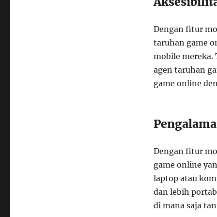
Aksesibili
Dengan fitur mo
taruhan game on
mobile mereka. 
agen taruhan ga
game online de
Pengalama
Dengan fitur mo
game online ya
laptop atau kom
dan lebih porta
di mana saja ta