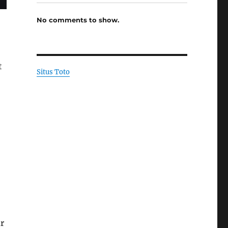
No comments to show.
t
Situs Toto
r