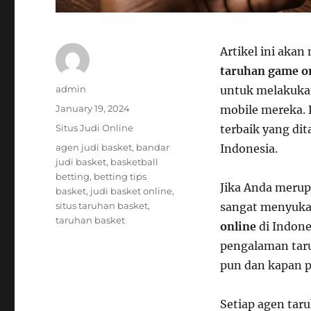
Artikel ini akan
taruhan game o
Author
admin
untuk melakukan
Posted
January 19, 2024
mobile mereka. 
on
Categories
Situs Judi Online
terbaik yang di
Tags
agen judi basket
,
bandar
Indonesia.
judi basket
,
basketball
betting
,
betting tips
Jika Anda merup
basket
,
judi basket online
,
situs taruhan basket
,
sangat menyukai
taruhan basket
online
di Indone
pengalaman tar
pun dan kapan p
Setiap agen tar