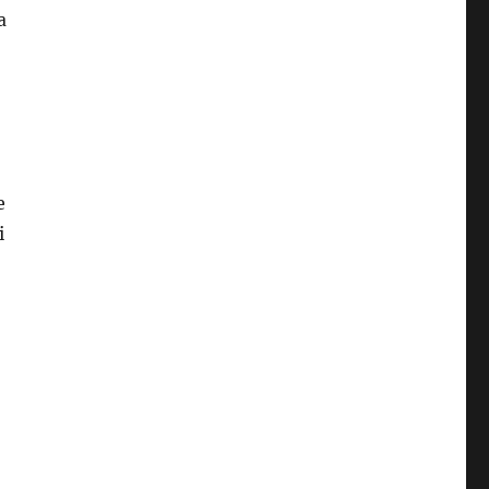
a
e
i