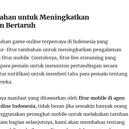
bahan untuk Meningkatkan
n Bertaruh
uhan game online terpercaya di Indonesia yang
ur-fitur tambahan untuk meningkatkan pengalaman
 fitur mobile. Contohnya, fitur live streaming yang
ara pemain untuk menonton pertandingan secara
itur notifikasi untuk memberi tahu para pemain tentang
ereka.
ya manfaat yang ditawarkan oleh
fitur mobile di agen
nline Indonesia
, tidak heran jika semakin banyak orang
enggunakan perangkat mobile untuk melakukan taruhan
lam bagian selanjutnya, kami akan membahas tentang