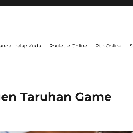
andar balap Kuda
Roulette Online
Rtp Online
S
Agen Taruhan Game