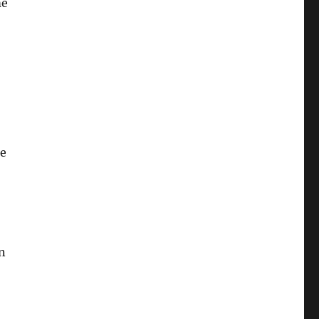
me
me
n