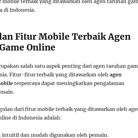
r mobile terbaik yang ditawarkan oleh agen taruhan ga
a di Indonesia.
an Fitur Mobile Terbaik Agen
Game Online
rupakan salah satu aspek penting dari agen taruhan ga
sia. Fitur-fitur terbaik yang ditawarkan oleh
agen
obile
terpercaya dapat meningkatkan pengalaman
emain.
ulan dari fitur mobile terbaik yang ditawarkan oleh age
line di Indonesia adalah:
intuitif dan mudah digunakan oleh pemain.