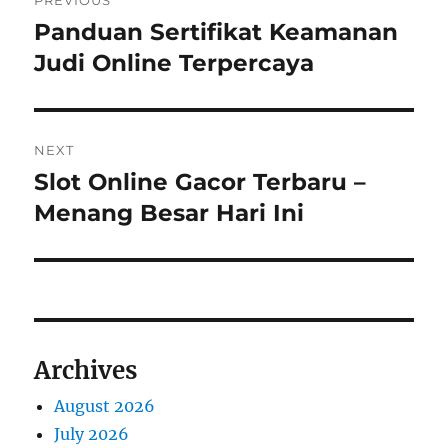
navigation
Panduan Sertifikat Keamanan
Previous
post:
Judi Online Terpercaya
NEXT
Slot Online Gacor Terbaru –
Next
post:
Menang Besar Hari Ini
Archives
August 2026
July 2026