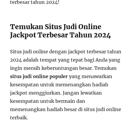
terbesar tahun 2024!
Temukan Situs Judi Online
Jackpot Terbesar Tahun 2024
Situs judi online dengan jackpot terbesar tahun
2024 adalah tempat yang tepat bagi Anda yang
ingin meraih keberuntungan besar. Temukan
situs judi online populer
yang menawarkan
kesempatan untuk memenangkan hadiah
jackpot menggiurkan. Jangan lewatkan
kesempatan untuk bermain dan
memenangkan hadiah besar di situs judi online
terbaik.