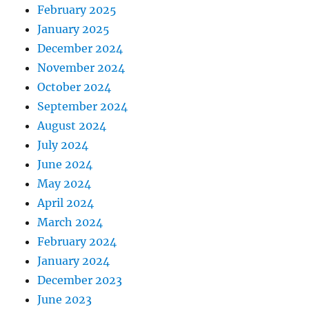
February 2025
January 2025
December 2024
November 2024
October 2024
September 2024
August 2024
July 2024
June 2024
May 2024
April 2024
March 2024
February 2024
January 2024
December 2023
June 2023