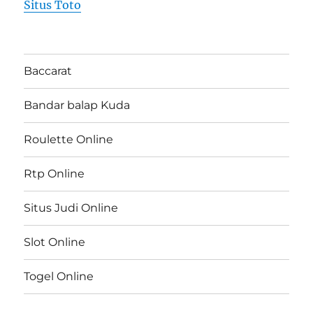
Situs Toto
Baccarat
Bandar balap Kuda
Roulette Online
Rtp Online
Situs Judi Online
Slot Online
Togel Online